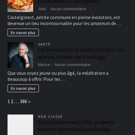
restauration à Castelginest
sur
Joel
Aucun commentaire
Les
Castelginest, petite commune en pleine évolution, est
nouvelles
devenue un lieu incontournable pour les amateurs de…
tendances
en
En savoir plus
matière
de
SANTÉ
restauration
Les bienfaits de la méditation pour les
à
seniors : Restez zen à tout âge
Castelginest
sur
Marise
Aucun commentaire
Les
Que vous soyez jeune ou plus âgé, la méditation a
bienfaits
beaucoup à offrir. Pour les…
de
la
En savoir plus
méditation
pour
Page:
Next
1
2
…
386
»
les
seniors
:
NON CLASSÉ
Restez
This includes each other property-
zen
founded sportsbooks and online
à
tout