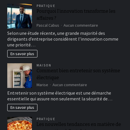
PRATIQUE
Pourquoi l’innovation transforme les
affaires ?
sur
Pascal Cabus
Aucun commentaire
Pourquoi
Selon une étude récente, une grande majorité des
l’innovation
dirigeants d’entreprise considèrent l’innovation comme
transforme
une priorité…
les
affaires
En savoir plus
?
MAISON
Comment bien entretenir son système
électrique
sur
Marise
Aucun commentaire
Comment
Entretenir son système électrique est une démarche
bien
essentielle qui assure non seulement la sécurité de…
entretenir
son
En savoir plus
système
électrique
PRATIQUE
Les nouvelles tendances en matière de