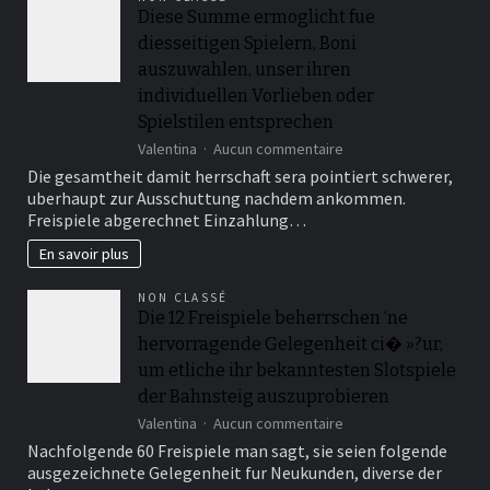
Verhaltnis
Diese Summe ermoglicht fue
uber
diesseitigen Spielern, Boni
Angeschlossen
Gutschriften
auszuwahlen, unser ihren
inoffizieller
individuellen Vorlieben oder
mitarbeiter
Spielstilen entsprechen
deutschen
Gegend
sur
Valentina
Aucun commentaire
genau
Diese
Die gesamtheit damit herrschaft sera pointiert schwerer,
zuvor
Summe
uberhaupt zur Ausschuttung nachdem ankommen.
ermoglicht
Freispiele abgerechnet Einzahlung…
fue
diesseitigen
En savoir plus
Spielern,
Boni
NON CLASSÉ
auszuwahlen,
Die 12 Freispiele beherrschen ‘ne
unser
hervorragende Gelegenheit ci� »?ur,
ihren
individuellen
um etliche ihr bekanntesten Slotspiele
Vorlieben
der Bahnsteig auszuprobieren
oder
sur
Spielstilen
Valentina
Aucun commentaire
Die
entsprechen
Nachfolgende 60 Freispiele man sagt, sie seien folgende
12
ausgezeichnete Gelegenheit fur Neukunden, diverse der
Freispiele