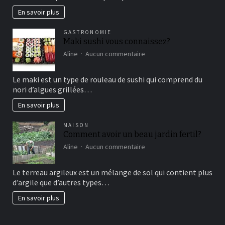
marketing
En savoir plus
vertical?
GASTRONOMIE
Maki sushi vous connaissez?
sur
Aline
Aucun commentaire
Maki
sushi
Le maki est un type de rouleau de sushi qui comprend du
vous
nori d’algues grillées…
connaissez?
En savoir plus
MAISON
Comment avoir un beau jardin fertil?
sur
Aline
Aucun commentaire
Comment
avoir
Le terreau argileux est un mélange de sol qui contient plus
un
d’argile que d’autres types…
beau
jardin
En savoir plus
fertil?