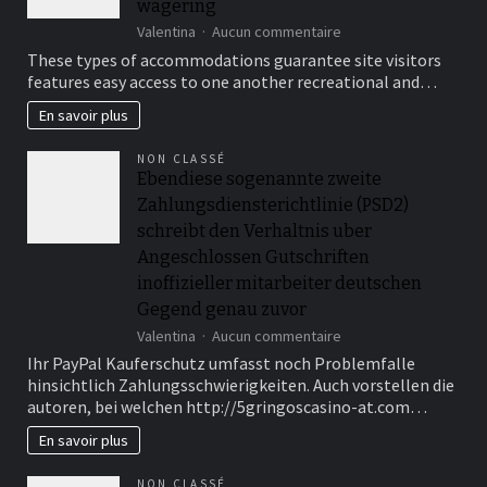
wagering
âge
sur
Valentina
Aucun commentaire
This
These types of accommodations guarantee site visitors
includes
features easy access to one another recreational and…
each
other
En savoir plus
property-
founded
NON CLASSÉ
sportsbooks
Ebendiese sogenannte zweite
and
Zahlungsdiensterichtlinie (PSD2)
online
wagering
schreibt den Verhaltnis uber
Angeschlossen Gutschriften
inoffizieller mitarbeiter deutschen
Gegend genau zuvor
sur
Valentina
Aucun commentaire
Ebendiese
Ihr PayPal Kauferschutz umfasst noch Problemfalle
sogenannte
hinsichtlich Zahlungsschwierigkeiten. Auch vorstellen die
zweite
autoren, bei welchen http://5gringoscasino-at.com…
Zahlungsdiensterichtli
(PSD2)
En savoir plus
schreibt
den
NON CLASSÉ