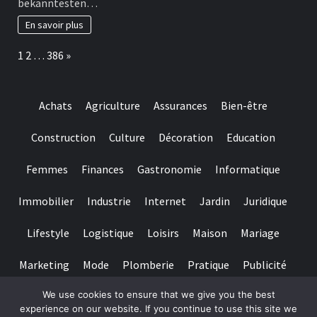
bekanntesten…
beherrschen
‘ne
En savoir plus
hervorragende
Gelegenheit
Page:
Next
1
2
…
386
»
ci� »?
ur,
um
etliche
Achats
Agriculture
Assurances
Bien-être
ihr
bekanntesten
Slotspiele
Construction
Culture
Décoration
Education
der
Bahnsteig
Femmes
Finances
Gastronomie
Informatique
auszuprobieren
Immobilier
Industrie
Internet
Jardin
Juridique
Lifestyle
Logistique
Loisirs
Maison
Mariage
Marketing
Mode
Plomberie
Pratique
Publicité
We use cookies to ensure that we give you the best
Santé
Services
Sport
Textile
Tourisme
experience on our website. If you continue to use this site we