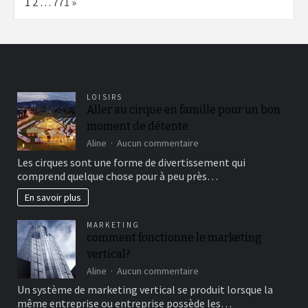
Page:
Next
1
2
…
771
»
LOISIRS
Aller au cirque en famille pour un bon
moment de détente
sur
Aline
Aucun commentaire
Aller
Les cirques sont une forme de divertissement qui
au
comprend quelque chose pour à peu près…
cirque
en
En savoir plus
famille
pour
MARKETING
un
comment fonctionne le marketing
bon
vertical?
moment
de
sur
Aline
Aucun commentaire
détente
comment
Un système de marketing vertical se produit lorsque la
fonctionne
même entreprise ou entreprise possède les…
le