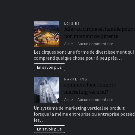
LOISIRS
Aller au cirque en famille pour
bon moment de détente
sur
Aline
Aucun commentaire
Aller
Les cirques sont une forme de divertissement qui
au
comprend quelque chose pour à peu près…
cirque
en
En savoir plus
famille
pour
MARKETING
un
comment fonctionne le
bon
marketing vertical?
moment
de
sur
Aline
Aucun commentaire
détente
comment
Un système de marketing vertical se produit
fonctionne
lorsque la même entreprise ou entreprise possèd
le
les…
marketing
vertical?
En savoir plus