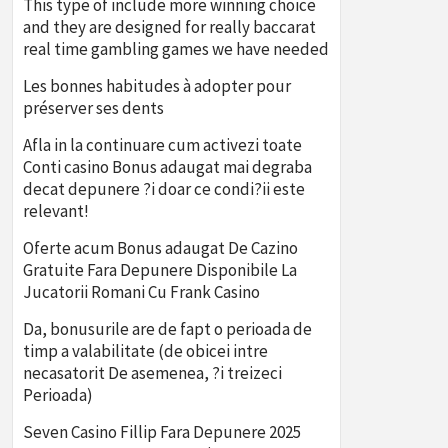
This type of include more winning choice
and they are designed for really baccarat
real time gambling games we have needed
Les bonnes habitudes à adopter pour
préserver ses dents
Afla in la continuare cum activezi toate
Conti casino Bonus adaugat mai degraba
decat depunere ?i doar ce condi?ii este
relevant!
Oferte acum Bonus adaugat De Cazino
Gratuite Fara Depunere Disponibile La
Jucatorii Romani Cu Frank Casino
Da, bonusurile are de fapt o perioada de
timp a valabilitate (de obicei intre
necasatorit De asemenea, ?i treizeci
Perioada)
Seven Casino Fillip Fara Depunere 2025