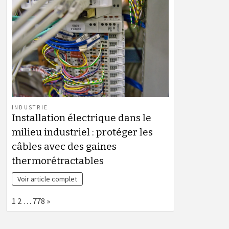
INDUSTRIE
Installation électrique dans le
milieu industriel : protéger les
câbles avec des gaines
thermorétractables
Voir article complet
Page:
Next
1
2
…
778
»