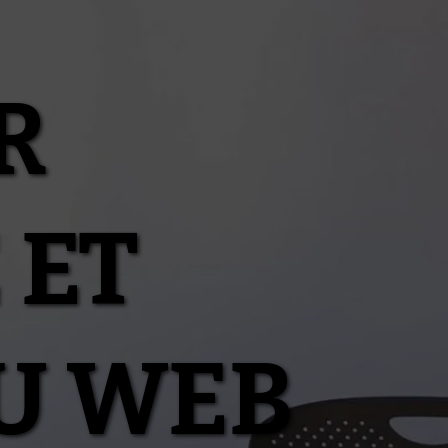
R
 ET
U WEB