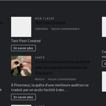
NON CLASSÉ
 un
Test Post Created
sur
Valentina
Aucun commentaire
Test
Post
Test Post Created
Created
En savoir plus
Co
ea
SANTÉ
Trouvez votre solution auditive
E
avec les audioprothésistes de
Ploemeur
sur
Marise
Aucun commentaire
Trouvez
À Ploemeur, la quête d’une meilleure audition se
votre
e
traduit par un accès facilité à des…
solution
auditive
En savoir plus
avec
les