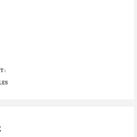
 :
LES
E