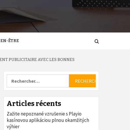
IEN-ÊTRE
ENT PUBLICITAIRE AVEC LES BONNES
Rechercher :
Articles récents
Zažite nepoznané vzrušenie s Playio
kasínovou aplikáciou plnou okamžitých
výhier