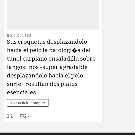
NON CLASSÉ
Sus croquetas desplazandolo
hacia el pelo la patologi�a del
tunel carpiano ensaladilla sobre
langostinos -super agradable
desplazandolo hacia el pelo
surte- resultan dos platos
esenciales
Voir article complet
Page:
Next
1
2
…
762
»