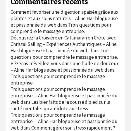
Commentaires récents
Comment favoriser une digestion apaisée grâce aux
plantes et aux soins naturels – Aline Har blogueuse
et passionnée du web
dans
Trois questions pour
comprendre le massage entreprise.
Découvrez la Croisière en Catamaran en Crète avec
Christal Sailing – Expériences Authentiques – Aline
Har blogueuse et passionnée du web
dans
Trois
questions pour comprendre le massage entreprise.
Pézenas : réveillez-vous dans une bulle de douceur
– Aline Har blogueuse et passionnée du web
dans
Trois questions pour comprendre le massage
entreprise.
Trois questions pour comprendre le massage
entreprise. – Aline Har blogueuse et passionnée du
web
dans
Les bienfaits de la course à pied sur la
santé mentale : un antidote au stress
Trois questions pour comprendre le massage
entreprise. – Aline Har blogueuse et passionnée du
web
dans
Comment gérer son stress rapidement ?