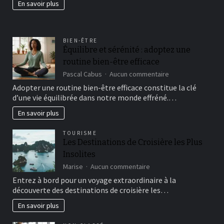
En savoir plus
fertil?
BIEN-ÊTRE
Équilibre et sérénité : adoptez une
routine bien-être efficace
sur
Pascal Cabus
Aucun commentaire
Équilibre
Adopter une routine bien-être efficace constitue la clé
et
d’une vie équilibrée dans notre monde effréné.…
sérénité
:
En savoir plus
adoptez
une
TOURISME
routine
Les Destinations de Croisière les Plus
bien-
Insolites
être
efficace
sur
Marise
Aucun commentaire
Les
Entrez à bord pour un voyage extraordinaire à la
Destinations
découverte des destinations de croisière les…
de
Croisière
En savoir plus
les
Plus