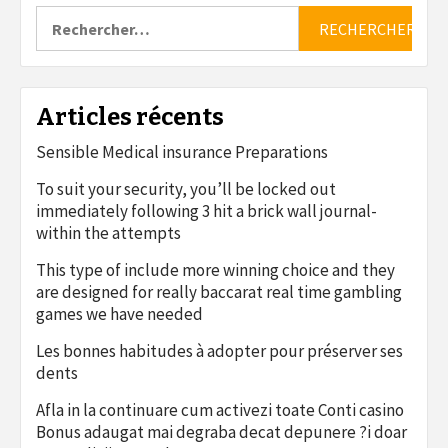
Rechercher :
Articles récents
Sensible Medical insurance Preparations
To suit your security, you’ll be locked out
immediately following 3 hit a brick wall journal-
within the attempts
This type of include more winning choice and they
are designed for really baccarat real time gambling
games we have needed
Les bonnes habitudes à adopter pour préserver ses
dents
Afla in la continuare cum activezi toate Conti casino
Bonus adaugat mai degraba decat depunere ?i doar