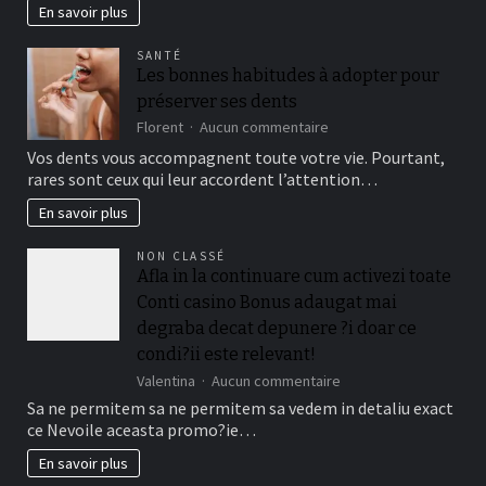
include
within
En savoir plus
more
the
winning
attempts
SANTÉ
choice
Les bonnes habitudes à adopter pour
and
préserver ses dents
they
are
sur
Florent
Aucun commentaire
designed
Les
Vos dents vous accompagnent toute votre vie. Pourtant,
for
bonnes
rares sont ceux qui leur accordent l’attention…
really
habitudes
baccarat
à
En savoir plus
real
adopter
time
pour
NON CLASSÉ
gambling
préserver
Afla in la continuare cum activezi toate
games
ses
we
Conti casino Bonus adaugat mai
dents
have
degraba decat depunere ?i doar ce
needed
condi?ii este relevant!
sur
Valentina
Aucun commentaire
Afla
Sa ne permitem sa ne permitem sa vedem in detaliu exact
in
ce Nevoile aceasta promo?ie…
la
continuare
En savoir plus
cum