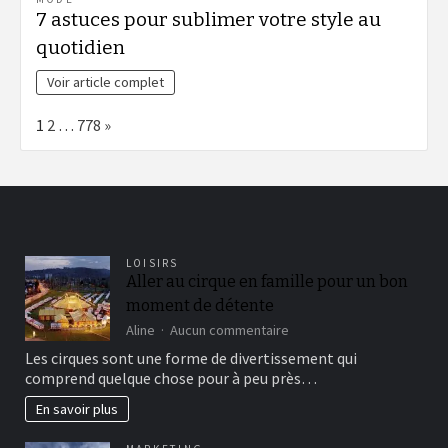
7 astuces pour sublimer votre style au
quotidien
Voir article complet
Page:
Next
1
2
…
778
»
LOISIRS
Aller au cirque en famille pour un bon
moment de détente
sur
Aline
Aucun commentaire
Aller
Les cirques sont une forme de divertissement qui
au
comprend quelque chose pour à peu près…
cirque
en
En savoir plus
famille
pour