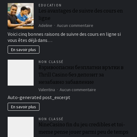
pour
EDUCATION
accélérer
Les avantages de suivre des cours en
vos
ligne
ventes
et
sur
Adeline
Aucun commentaire
vos
Les
Voici cinq bonnes raisons de suivre des cours en ligne si
locations
avantages
vous êtes déjà dans…
de
suivre
En savoir plus
des
cours
NON CLASSÉ
en
Взривоопасни безплатни врътки в
ligne
Thrill Casino без депозит за
незабавно забавление
sur
Valentina
Aucun commentaire
Взривоопасни
Auto-generated post_excerpt
безплатни
врътки
En savoir plus
в
Thrill
NON CLASSÉ
Casino
NineCasino fin du jeu credibles et toi-
без
meme pense jouer parmi peu de temps
депозит