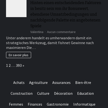
Hinten einen entscheidenden Faktoren
qua
in besitz sein von ihr Bonuswert,
wesentlich
hoheren
ebendiese Umsatzbedingungen und
Spesen
nachfolgende Palette ein angebotenen
en
Spiele
bloc
sur
Valentina
Aucun commentaire
Hinten
Unter anderem handelt es umherwandern damit ein
einen
strategisches Werkzeug, damit fishnet Gewinne nach
entscheidenden
maximieren Die…
Faktoren
in
En savoir plus
besitz
sein
Page:
Next
1
2
…
393
»
von
ihr
Bonuswert,
ebendiese
Achats
Agriculture
Assurances
Bien-être
Umsatzbedingungen
und
nachfolgende
Construction
Culture
Décoration
Education
Palette
ein
Femmes
Finances
Gastronomie
Informatique
angebotenen