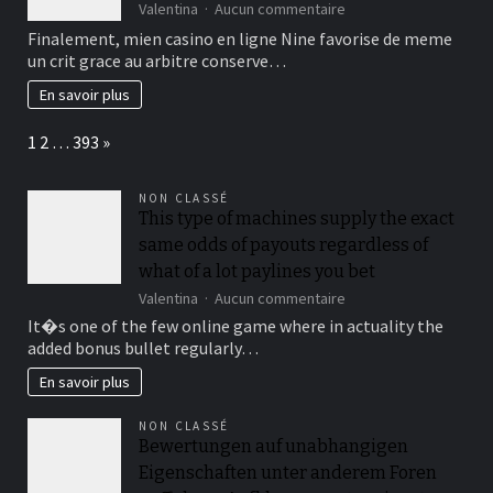
за
sur
Valentina
Aucun commentaire
незабавно
NineCasino
Finalement, mien casino en ligne Nine favorise de meme
забавление
fin
un crit grace au arbitre conserve…
du
jeu
En savoir plus
credibles
et
Page:
Next
1
2
…
393
»
toi-
meme
pense
NON CLASSÉ
jouer
This type of machines supply the exact
parmi
same odds of payouts regardless of
peu
de
what of a lot paylines you bet
temps
sur
Valentina
Aucun commentaire
This
It�s one of the few online game where in actuality the
type
added bonus bullet regularly…
of
machines
En savoir plus
supply
the
NON CLASSÉ
exact
Bewertungen auf unabhangigen
same
Eigenschaften unter anderem Foren
odds