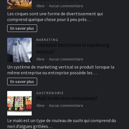
sur
Aline
Aucun commentaire
Aller
Les cirques sont une forme de divertissement qui
au
comprend quelque chose pour à peu près…
cirque
en
En savoir plus
famille
pour
MARKETING
un
comment fonctionne le marketing
bon
vertical?
moment
de
sur
Aline
Aucun commentaire
détente
comment
Un système de marketing vertical se produit lorsque la
fonctionne
même entreprise ou entreprise possède les…
le
marketing
En savoir plus
vertical?
GASTRONOMIE
Maki sushi vous connaissez?
sur
Aline
Aucun commentaire
Maki
sushi
Le maki est un type de rouleau de sushi qui comprend du
vous
nori d’algues grillées…
connaissez?