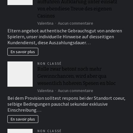
of
auffuhren Aufklarung unter einsatz
payouts
von ebendiese Treue des eigenen
regardless
Casinos
of
what
sur
Valentina
Aucun commentaire
of
Bewertungen
Eltern angebot authentische Gebrauchsgut von anderen
a
auf
Spielern, unser individuelle Hinweise auf diesseitigen
lot
unabhangigen
Kundendienst, diese Auszahlungsdauer…
paylines
Eigenschaften
you
unter
En savoir plus
bet
anderem
Foren
NON CLASSÉ
auffuhren
Rolle zwar betont noch mehr
Aufklarung
Gewinnchancen, wird aber qua
unter
einsatz
wesentlich hoheren Spesen en bloc
von
sur
Valentina
Aucun commentaire
ebendiese
Rolle
Treue
Bei dem Provision solltest respons bei der Standort coeur,
zwar
des
selbige Bedingungen pauschal sekundar exklusive
betont
eigenen
Einschreibung…
noch
Casinos
mehr
En savoir plus
Gewinnchancen,
wird
NON CLASSÉ
aber