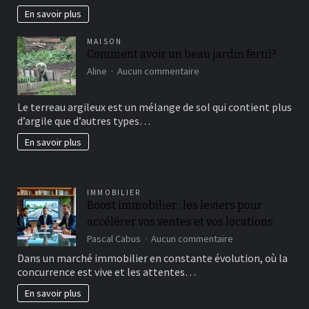
En savoir plus
MAISON
Comment avoir un beau jardin fertil?
sur
Aline
Aucun commentaire
Comment
avoir
Le terreau argileux est un mélange de sol qui contient plus
un
d’argile que d’autres types…
beau
jardin
En savoir plus
fertil?
IMMOBILIER
Boost immobilier : les leviers pour
accélérer vos ventes et vos locations
sur
Pascal Cabus
Aucun commentaire
Boost
Dans un marché immobilier en constante évolution, où la
immobilier
concurrence est vive et les attentes…
:
les
En savoir plus
leviers