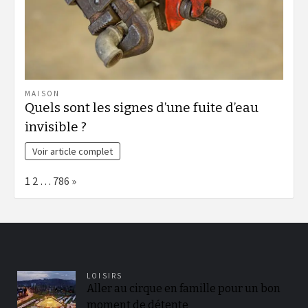
MAISON
Quels sont les signes d’une fuite d’eau
invisible ?
Voir article complet
Page:
Next
1
2
…
786
»
LOISIRS
Aller au cirque en famille pour un bon
moment de détente