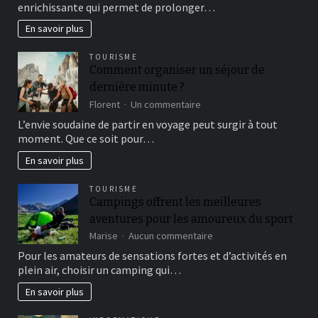
enrichissante qui permet de prolonger…
ses
propres
En savoir plus
conserves
:
TOURISME
techniques
Comment organiser un séjour de
et
dernière minute ?
astuces
pour
sur
Florent
Un commentaire
débuter
Comment
L’envie soudaine de partir en voyage peut surgir à tout
organiser
moment. Que ce soit pour…
un
séjour
En savoir plus
de
dernière
TOURISME
minute
Campings offrent les meilleures
?
aventures pour les amoureux du sport
sur
Marise
Aucun commentaire
Campings
Pour les amateurs de sensations fortes et d’activités en
offrent
plein air, choisir un camping qui…
les
meilleures
En savoir plus
aventures
pour