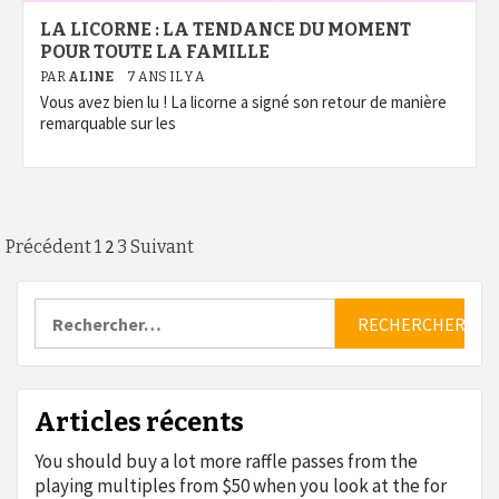
LA LICORNE : LA TENDANCE DU MOMENT
POUR TOUTE LA FAMILLE
PAR
ALINE
7 ANS IL Y A
Vous avez bien lu ! La licorne a signé son retour de manière
remarquable sur les
Pagination
2
Précédent
1
3
Suivant
des
Rechercher :
publications
Articles récents
You should buy a lot more raffle passes from the
playing multiples from $50 when you look at the for