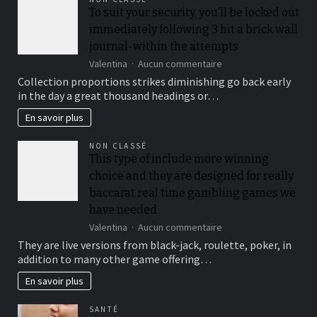
To suit your security, you’ll be locked out
immediately following 3 hit a brick wall
journal-within the attempts
sur
Valentina
Aucun commentaire
To
Collection proportions strikes diminishing go back early
suit
in the day a great thousand headings or…
your
security,
En savoir plus
you’ll
be
NON CLASSÉ
locked
This type of include more winning
out
choice and they are designed for really
immediately
following
baccarat real time gambling games we
3
have needed
hit
sur
Valentina
Aucun commentaire
a
This
brick
They are live versions from black-jack, roulette, poker, in
type
wall
addition to many other game offering…
of
journal-
include
within
En savoir plus
more
the
winning
attempts
SANTÉ
choice