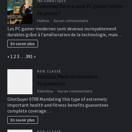
INFORMATIQUE
les
Comment faire si mon PC gamer tombe
amoureux
en panne ?
du
sport
sur
Halima
Aucun commentaire
Comment
Les PC gamer modernes sont devenus incroyablement
faire
durables grâce à l’amélioration de la technologie, mais…
si
mon
En savoir plus
PC
gamer
Page:
Previous
Next
«
1
2
3
…
391
»
tombe
en
panne
NON CLASSÉ
?
Sensible Medical insurance
Preparations
sur
Valentina
Aucun commentaire
Sensible
Ghstbuyer 0708 Mandating this type of extremely
Medical
important health and fitness benefits guarantees
insurance
complete coverage…
Preparations
En savoir plus
NON CLASSÉ