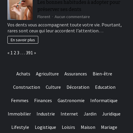
Les bonnes habitudes à adopter pour
and
préserver ses dents
they
are
sur
Florent
Aucun commentaire
designed
Les
Vos dents vous accompagnent toute votre vie. Pourtant,
for
bonnes
rares sont ceux qui leur accordent l’attention…
really
habitudes
baccarat
à
En savoir plus
real
adopter
time
pour
Page:
Previous
Next
«
1
2
3
…
391
»
gambling
préserver
games
ses
we
dents
have
Achats
Agriculture
Assurances
Bien-être
needed
Construction
Culture
Décoration
Education
Femmes
Finances
Gastronomie
Informatique
Immobilier
Industrie
Internet
Jardin
Juridique
Lifestyle
Logistique
Loisirs
Maison
Mariage