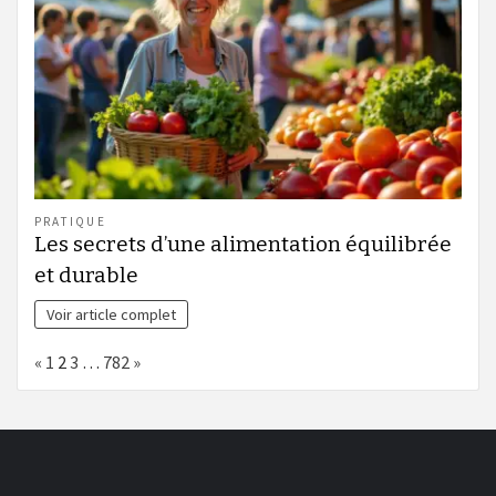
PRATIQUE
Les secrets d’une alimentation équilibrée
et durable
Voir article complet
Page:
Previous
Next
«
1
2
3
…
782
»