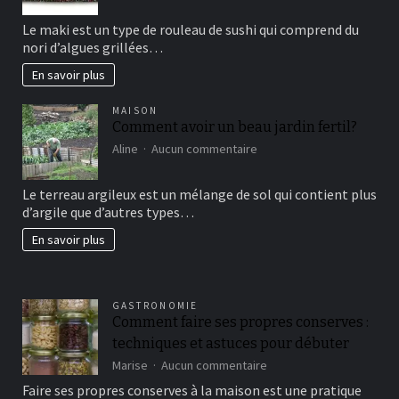
sushi
Le maki est un type de rouleau de sushi qui comprend du
vous
nori d’algues grillées…
connaissez?
En savoir plus
MAISON
Comment avoir un beau jardin fertil?
sur
Aline
Aucun commentaire
Comment
avoir
Le terreau argileux est un mélange de sol qui contient plus
un
d’argile que d’autres types…
beau
jardin
En savoir plus
fertil?
GASTRONOMIE
Comment faire ses propres conserves :
techniques et astuces pour débuter
sur
Marise
Aucun commentaire
Comment
Faire ses propres conserves à la maison est une pratique
faire