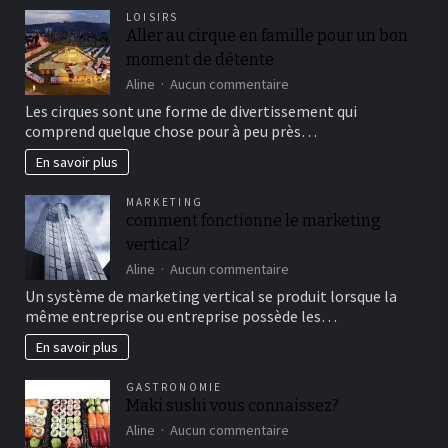
LOISIRS
Aller au cirque en famille pour un bon
moment de détente
sur
Aline
Aucun commentaire
Aller
Les cirques sont une forme de divertissement qui
au
comprend quelque chose pour à peu près…
cirque
en
En savoir plus
famille
pour
MARKETING
un
comment fonctionne le marketing
bon
vertical?
moment
de
sur
Aline
Aucun commentaire
détente
comment
Un système de marketing vertical se produit lorsque la
fonctionne
même entreprise ou entreprise possède les…
le
marketing
En savoir plus
vertical?
GASTRONOMIE
Maki sushi vous connaissez?
sur
Aline
Aucun commentaire
Maki