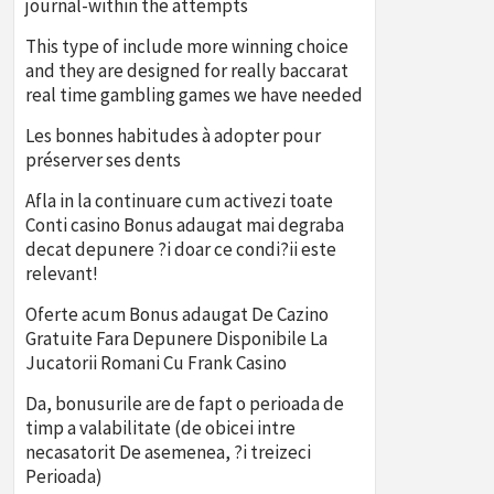
journal-within the attempts
This type of include more winning choice
and they are designed for really baccarat
real time gambling games we have needed
Les bonnes habitudes à adopter pour
préserver ses dents
Afla in la continuare cum activezi toate
Conti casino Bonus adaugat mai degraba
decat depunere ?i doar ce condi?ii este
relevant!
Oferte acum Bonus adaugat De Cazino
Gratuite Fara Depunere Disponibile La
Jucatorii Romani Cu Frank Casino
Da, bonusurile are de fapt o perioada de
timp a valabilitate (de obicei intre
necasatorit De asemenea, ?i treizeci
Perioada)