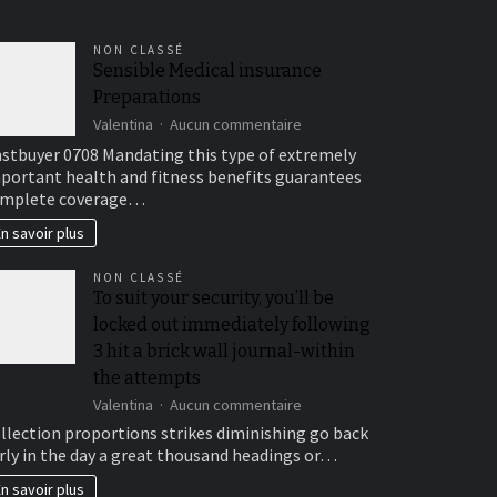
NON CLASSÉ
Sensible Medical insurance
Preparations
sur
Valentina
Aucun commentaire
Sensible
stbuyer 0708 Mandating this type of extremely
Medical
portant health and fitness benefits guarantees
insurance
mplete coverage…
Preparations
n savoir plus
NON CLASSÉ
To suit your security, you’ll be
locked out immediately following
3 hit a brick wall journal-within
the attempts
sur
Valentina
Aucun commentaire
To
llection proportions strikes diminishing go back
suit
rly in the day a great thousand headings or…
your
security,
n savoir plus