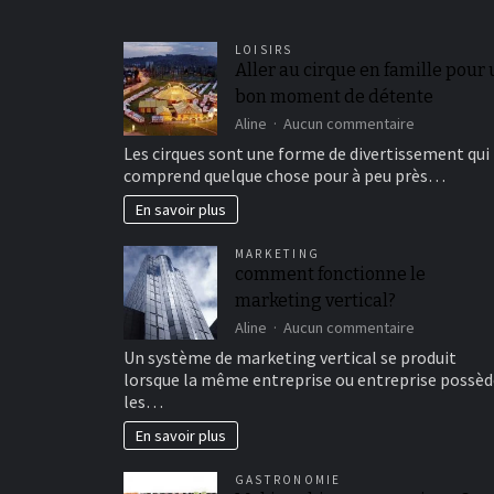
LOISIRS
Aller au cirque en famille pour
bon moment de détente
sur
Aline
Aucun commentaire
Aller
Les cirques sont une forme de divertissement qui
au
comprend quelque chose pour à peu près…
cirque
en
En savoir plus
famille
pour
MARKETING
un
comment fonctionne le
bon
marketing vertical?
moment
de
sur
Aline
Aucun commentaire
détente
comment
Un système de marketing vertical se produit
fonctionne
lorsque la même entreprise ou entreprise possèd
le
les…
marketing
vertical?
En savoir plus
GASTRONOMIE