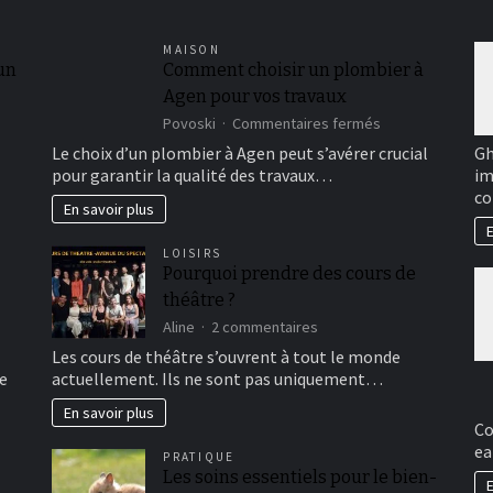
MAISON
 un
Comment choisir un plombier à
Agen pour vos travaux
sur
Povoski
Commentaires fermés
Comment
Le choix d’un plombier à Agen peut s’avérer crucial
Gh
choisir
pour garantir la qualité des travaux…
im
un
co
plombier
En savoir plus
à
E
Agen
LOISIRS
pour
Pourquoi prendre des cours de
vos
théâtre ?
travaux
sur
Aline
2 commentaires
Pourquoi
Les cours de théâtre s’ouvrent à tout le monde
prendre
e
actuellement. Ils ne sont pas uniquement…
des
cours
En savoir plus
de
Co
théâtre ?
ea
PRATIQUE
Les soins essentiels pour le bien-
E