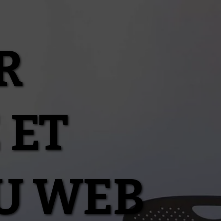
R
 ET
U WEB