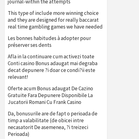
journal-within the attempts
This type of include more winning choice
and they are designed for really baccarat
real time gambling games we have needed
Les bonnes habitudes à adopter pour
préserver ses dents
Afla in la continuare cum activezi toate
Conti casino Bonus adaugat mai degraba
decat depunere ?i doar ce condi?ii este
relevant!
Oferte acum Bonus adaugat De Cazino
Gratuite Fara Depunere Disponibile La
Jucatorii Romani Cu Frank Casino
Da, bonusurile are de fapt o perioada de
timp a valabilitate (de obicei intre
necasatorit De asemenea, ?i treizeci
Perioada)