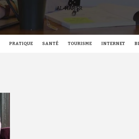
AL-HAR.FR
PRATIQUE
SANTÉ
TOURISME
INTERNET
B