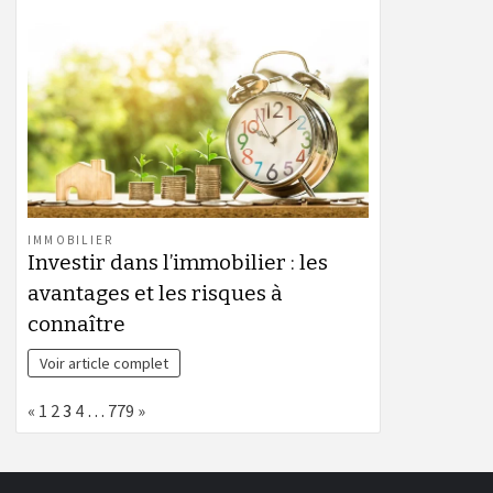
IMMOBILIER
Investir dans l’immobilier : les
avantages et les risques à
connaître
Voir article complet
Page:
Previous
Next
«
1
2
3
4
…
779
»