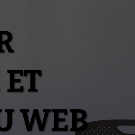
R
 ET
U WEB