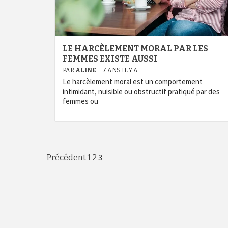
LE HARCÈLEMENT MORAL PAR LES
FEMMES EXISTE AUSSI
PAR
ALINE
7 ANS IL Y A
Le harcèlement moral est un comportement
intimidant, nuisible ou obstructif pratiqué par des
femmes ou
Pagination
3
Précédent
1
2
des
publications