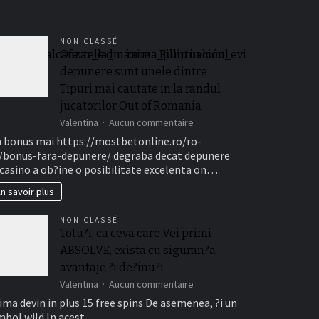
NON CLASSÉ
d_y_cómo_alcanzar_la_máxima_puntuación_evi
Ofertele din cauza Fillip in locul
depunere sunt unele dintre
egia_en_chicken_road_y_cómo_alcanzar_la_máxima_puntuación_evi
Tipuri mai cautate in la randul
jucatorilor Out of Romania
sur
Valentina
Aucun commentaire
Ofertele
 bonus mai https://mostbetonline.ro/ro-
din
/bonus-fara-depunere/ degraba decat depunere
cauza
 casino a ob?ine o posibilitate excelenta on…
Fillip
in
n savoir plus
locul
depunere
NON CLASSÉ
sunt
Totu?i, ca ceva care Vei primi
unele
ABSOLVE, exista cu siguran?a
dintre
Tipuri
avantaje ?i de?inu?i
mai
sur
Valentina
Aucun commentaire
cautate
Totu?
in
ima devin in plus 15 free spins De asemenea, ?i un
i,
la
mbol wild In acest…