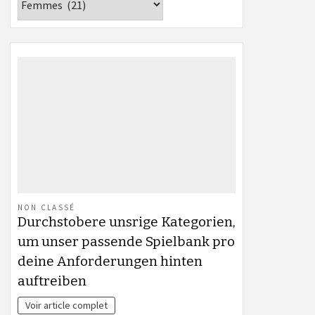
NON CLASSÉ
Durchstobere unsrige Kategorien,
um unser passende Spielbank pro
deine Anforderungen hinten
auftreiben
Voir article complet