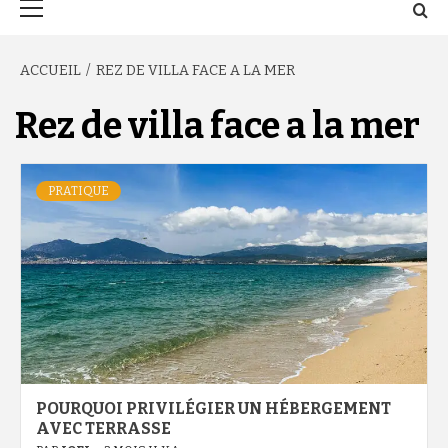
principal
ACCUEIL
REZ DE VILLA FACE A LA MER
Rez de villa face a la mer
PRATIQUE
POURQUOI PRIVILÉGIER UN HÉBERGEMENT
AVEC TERRASSE