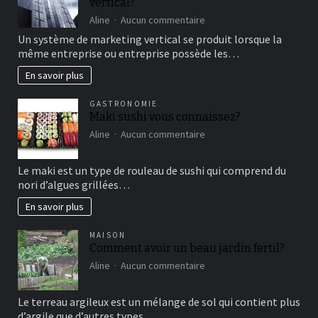
vertical?
moment
de
sur
Aline
Aucun commentaire
détente
comment
Un système de marketing vertical se produit lorsque la
fonctionne
même entreprise ou entreprise possède les…
le
marketing
En savoir plus
vertical?
GASTRONOMIE
Maki sushi vous connaissez?
sur
Aline
Aucun commentaire
Maki
sushi
Le maki est un type de rouleau de sushi qui comprend du
vous
nori d’algues grillées…
connaissez?
En savoir plus
MAISON
Comment avoir un beau jardin fertil?
sur
Aline
Aucun commentaire
Comment
avoir
Le terreau argileux est un mélange de sol qui contient plus
un
d’argile que d’autres types…
beau