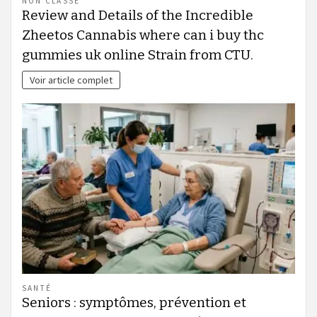
NON CLASSÉ
Review and Details of the Incredible
Zheetos Cannabis where can i buy thc
gummies uk online Strain from CTU.
Voir article complet
SANTÉ
Seniors : symptômes, prévention et