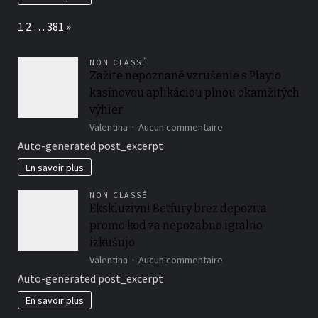
Page:
Next
1
2
…
381
»
NON CLASSÉ
Zažite nepoznané vzrušenie s Playio
kasínovou aplikáciou plnou okamžitých
výhier
sur
Valentina
Aucun commentaire
Zažite
Auto-generated post_excerpt
nepoznané
vzrušenie
En savoir plus
s
Playio
NON CLASSÉ
kasínovou
Ekskluzivni Betfury brez depozita
aplikáciou
promo kod za nepozabno igralno
plnou
okamžitých
izkušnjo
výhier
sur
Valentina
Aucun commentaire
Ekskluzivni
Auto-generated post_excerpt
Betfury
brez
En savoir plus
depozita