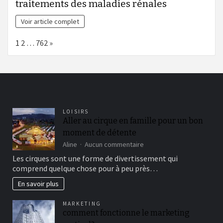
traitements des maladies rénales
Voir article complet
Page:
Next
1
2
…
762
»
LOISIRS
Aller au cirque en famille pour un bon
moment de détente
sur
Aline
Aucun commentaire
Aller
Les cirques sont une forme de divertissement qui
au
comprend quelque chose pour à peu près…
cirque
en
En savoir plus
famille
pour
MARKETING
un
comment fonctionne le marketing
bon