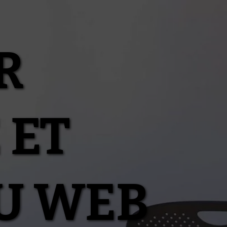
R
 ET
U WEB