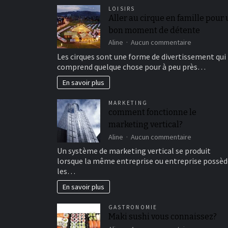
LOISIRS
Aller au cirque en famille pour
bon moment de détente
sur
Aline
Aucun commentaire
Aller
Les cirques sont une forme de divertissement qui
au
comprend quelque chose pour à peu près…
cirque
en
En savoir plus
famille
pour
MARKETING
un
comment fonctionne le
bon
marketing vertical?
moment
de
sur
Aline
Aucun commentaire
détente
comment
Un système de marketing vertical se produit
fonctionne
lorsque la même entreprise ou entreprise possèd
le
les…
marketing
vertical?
En savoir plus
GASTRONOMIE
Maki sushi vous connaissez?