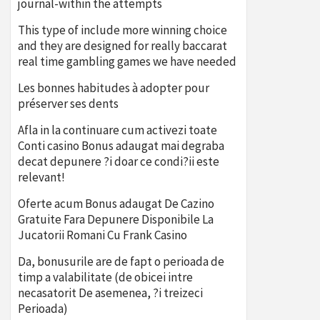
journal-within the attempts
This type of include more winning choice
and they are designed for really baccarat
real time gambling games we have needed
Les bonnes habitudes à adopter pour
préserver ses dents
Afla in la continuare cum activezi toate
Conti casino Bonus adaugat mai degraba
decat depunere ?i doar ce condi?ii este
relevant!
Oferte acum Bonus adaugat De Cazino
Gratuite Fara Depunere Disponibile La
Jucatorii Romani Cu Frank Casino
Da, bonusurile are de fapt o perioada de
timp a valabilitate (de obicei intre
necasatorit De asemenea, ?i treizeci
Perioada)