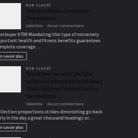
NON CLASSÉ
Sensible Medical insurance
Preparations
sur
Valentina
Aucun commentaire
Sensible
stbuyer 0708 Mandating this type of extremely
Medical
portant health and fitness benefits guarantees
insurance
mplete coverage…
Preparations
n savoir plus
NON CLASSÉ
To suit your security, you’ll be
locked out immediately following
3 hit a brick wall journal-within
the attempts
sur
Valentina
Aucun commentaire
To
llection proportions strikes diminishing go back
suit
rly in the day a great thousand headings or…
your
security,
n savoir plus
you’ll
be