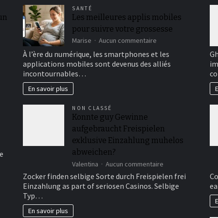
SANTÉ
 un
Les meilleures applis mobiles
pour suivre votre grossesse
sur
Marise
Aucun commentaire
Les
À l’ère du numérique, les smartphones et les
Gh
meilleures
applications mobiles sont devenus des alliés
im
applis
incontournables…
co
mobiles
pour
En savoir plus
E
suivre
votre
NON CLASSÉ
grossesse
Konnte guy Gewinne
aufgebraucht Freispielen
exklusive Einzahlung muhelos
abweichen?
e
sur
Valentina
Aucun commentaire
Konnte
Zocker finden selbige Sorte durch Freispielen frei
Co
guy
Einzahlung as part of seriosen Casinos. Selbige
ea
Gewinne
Typ…
aufgebraucht
E
Freispielen
En savoir plus
exklusive