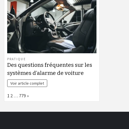
PRATIQUE
Des questions fréquentes sur les
systèmes d’alarme de voiture
Voir article complet
Page:
Next
1
2
…
779
»