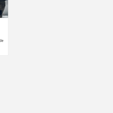
nde
t