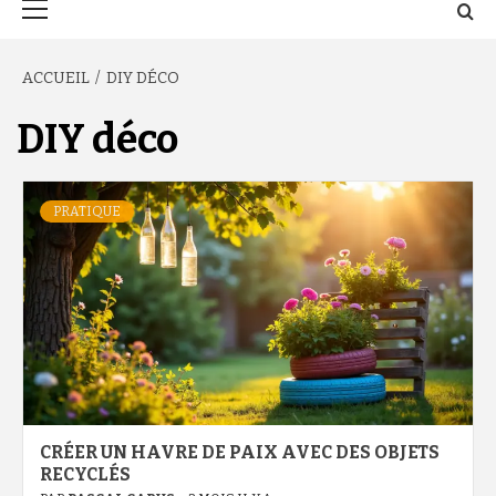
principal
ACCUEIL
DIY DÉCO
DIY déco
PRATIQUE
CRÉER UN HAVRE DE PAIX AVEC DES OBJETS
RECYCLÉS