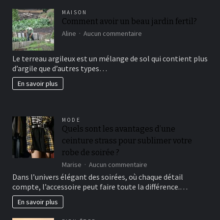
MAISON
Comment avoir un beau jardin fertil?
sur
Aline
Aucun commentaire
Comment
avoir
Le terreau argileux est un mélange de sol qui contient plus
un
d’argile que d’autres types…
beau
jardin
En savoir plus
fertil?
MODE
Quels sont les avantages d’une
ceinture strass pour sublimer votre
robe de soirée ?
sur
Marise
Aucun commentaire
Quels
Dans l’univers élégant des soirées, où chaque détail
sont
compte, l’accessoire peut faire toute la différence.…
les
avantages
En savoir plus
d’une
ceinture