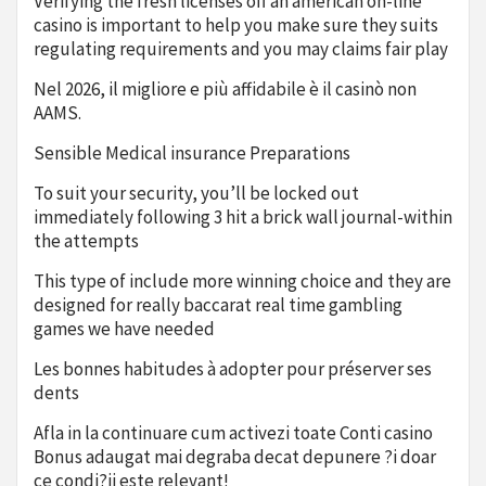
Verifying the fresh licenses off an american on-line
casino is important to help you make sure they suits
regulating requirements and you may claims fair play
Nel 2026, il migliore e più affidabile è il casinò non
AAMS.
Sensible Medical insurance Preparations
To suit your security, you’ll be locked out
immediately following 3 hit a brick wall journal-within
the attempts
This type of include more winning choice and they are
designed for really baccarat real time gambling
games we have needed
Les bonnes habitudes à adopter pour préserver ses
dents
Afla in la continuare cum activezi toate Conti casino
Bonus adaugat mai degraba decat depunere ?i doar
ce condi?ii este relevant!