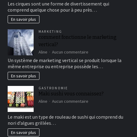
Aller
Les cirques sont une forme de divertissement qui
au
comprend quelque chose pour à peu près…
cirque
en
En savoir plus
famille
pour
MARKETING
un
comment fonctionne le marketing
bon
vertical?
moment
de
sur
Aline
Aucun commentaire
détente
comment
Un système de marketing vertical se produit lorsque la
fonctionne
même entreprise ou entreprise possède les…
le
marketing
En savoir plus
vertical?
GASTRONOMIE
Maki sushi vous connaissez?
sur
Aline
Aucun commentaire
Maki
sushi
Le maki est un type de rouleau de sushi qui comprend du
vous
nori d’algues grillées…
connaissez?
En savoir plus