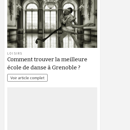
LOISIRS
Comment trouver la meilleure
école de danse à Grenoble ?
Voir article complet