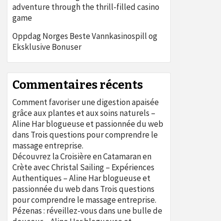
adventure through the thrill-filled casino
game
Oppdag Norges Beste Vannkasinospill og
Eksklusive Bonuser
Commentaires récents
Comment favoriser une digestion apaisée
grâce aux plantes et aux soins naturels –
Aline Har blogueuse et passionnée du web
dans
Trois questions pour comprendre le
massage entreprise.
Découvrez la Croisière en Catamaran en
Crète avec Christal Sailing – Expériences
Authentiques – Aline Har blogueuse et
passionnée du web
dans
Trois questions
pour comprendre le massage entreprise.
Pézenas : réveillez-vous dans une bulle de