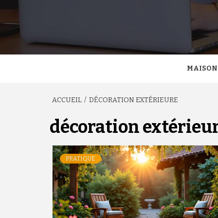
MAISON
ACCUEIL
DÉCORATION EXTÉRIEURE
décoration extérieu
PRATIQUE