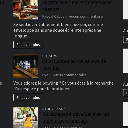
 un
Secrets pour une ambiance cosy
chez soi
sur
Pascal Cabus
Aucun commentaire
Secrets
Se sentir véritablement bien chez soi, comme
pour
enveloppé dans une douce étreinte après une
Au
une
longue…
ambiance
E
cosy
En savoir plus
chez
soi
LOISIRS
Sélectionner le bon espace de
bowling
sur
Eva
Aucun commentaire
Sélectionner
e
Vous adorez le bowling ? Et vous êtes à la recherche
Au
le
d’un espace pour le pratiquer…
bon
E
espace
En savoir plus
de
bowling
NON CLASSÉ
5 avantages à travailler avec un
tailleur pour mariage
sur
Joel
Un commentaire