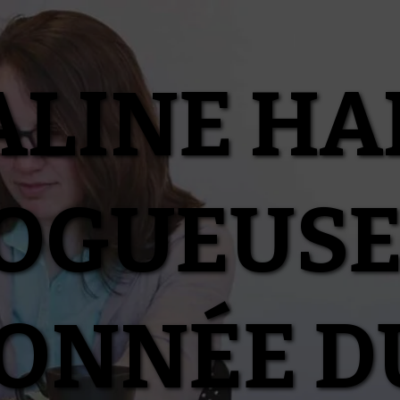
ALINE HA
OGUEUSE
IONNÉE D