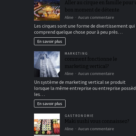
Aller au cirque en famille pour
bon moment de détente
sur
Aline
Aucun commentaire
Aller
Les cirques sont une forme de divertissement qui
au
comprend quelque chose pour à peu près…
cirque
en
En savoir plus
famille
pour
MARKETING
un
comment fonctionne le
bon
marketing vertical?
moment
de
sur
Aline
Aucun commentaire
détente
comment
Un système de marketing vertical se produit
fonctionne
lorsque la même entreprise ou entreprise possèd
le
les…
marketing
vertical?
En savoir plus
GASTRONOMIE
Maki sushi vous connaissez?
sur
Aline
Aucun commentaire
Maki