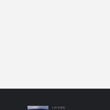
LOISIRS