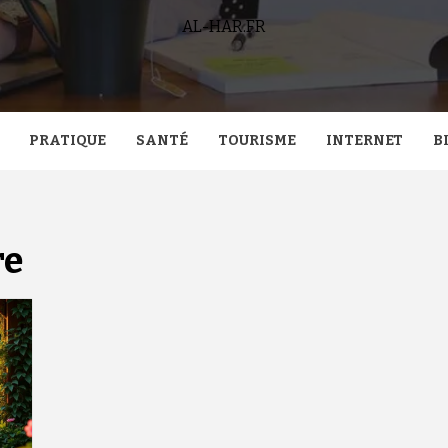
AL-HAR.FR
PRATIQUE
SANTÉ
TOURISME
INTERNET
B
re