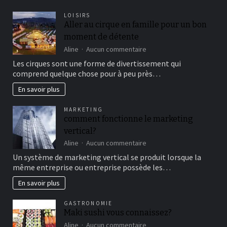
LOISIRS
Aller au cirque en famille pour un bon
moment de détente
sur
Aline
Aucun commentaire
Aller
Les cirques sont une forme de divertissement qui
au
comprend quelque chose pour à peu près…
cirque
en
En savoir plus
famille
pour
MARKETING
un
comment fonctionne le marketing
bon
vertical?
moment
de
sur
Aline
Aucun commentaire
détente
comment
Un système de marketing vertical se produit lorsque la
fonctionne
même entreprise ou entreprise possède les…
le
marketing
En savoir plus
vertical?
GASTRONOMIE
Maki sushi vous connaissez?
sur
Aline
Aucun commentaire