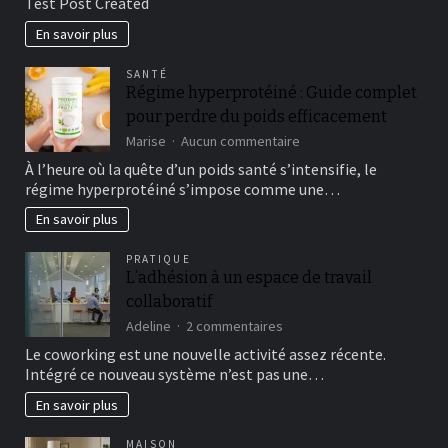
Test Post Created
Created
En savoir plus
SANTÉ
Régime hyperprotéiné : Guide complet
pour perdre du poids efficacement
sur
Marise
Aucun commentaire
Régime
À l’heure où la quête d’un poids santé s’intensifie, le
hyperprotéiné
régime hyperprotéiné s’impose comme une…
:
Guide
En savoir plus
complet
pour
PRATIQUE
perdre
L’adhésion à un espace de travail
du
collaboratif
poids
efficacement
sur
Adeline
2 commentaires
L’adhésion
Le coworking est une nouvelle activité assez récente.
à
Intégré ce nouveau système n’est pas une…
un
espace
En savoir plus
de
travail
MAISON