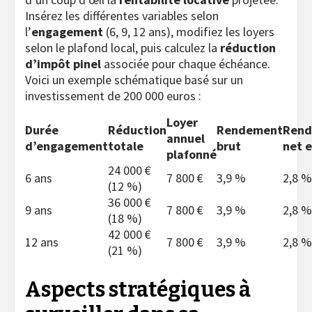
Insérez les différentes variables selon
l’
engagement
(6, 9, 12 ans), modifiez les loyers
selon le plafond local, puis calculez la
réduction
d’impôt pinel
associée pour chaque échéance.
Voici un exemple schématique basé sur un
investissement de 200 000 euros :
Loyer
Durée
Réduction
Rendement
Ren
annuel
d’engagement
totale
brut
net 
plafonné
24 000 €
6 ans
7 800 €
3,9 %
2,8 %
(12 %)
36 000 €
9 ans
7 800 €
3,9 %
2,8 %
(18 %)
42 000 €
12 ans
7 800 €
3,9 %
2,8 %
(21 %)
Aspects stratégiques à