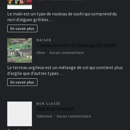
Maki
sushi
Le maki est un type de rouleau de sushi qui comprend du
vous
nori d’algues grillées…
connaissez?
En savoir plus
MAISON
Comment avoir un beau jardin fertil?
sur
Aline
Aucun commentaire
Comment
avoir
Le terreau argileux est un mélange de sol qui contient plus
un
d’argile que d’autres types…
beau
jardin
En savoir plus
fertil?
NON CLASSÉ
Test Post Created
sur
Valentina
Aucun commentaire
Test
Post