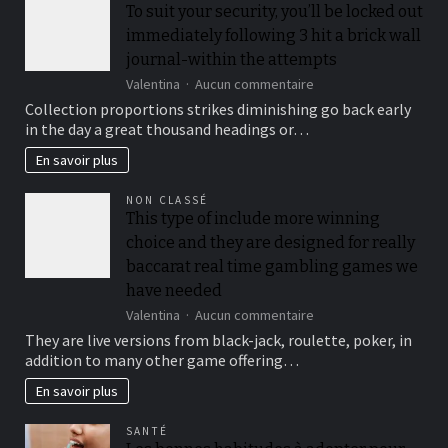
To suit your security, you’ll be locked out
immediately following 3 hit a brick wall
journal-within the attempts
sur
Valentina
Aucun commentaire
To
Collection proportions strikes diminishing go back early
suit
in the day a great thousand headings or…
your
security,
En savoir plus
you’ll
be
NON CLASSÉ
locked
This type of include more winning
out
choice and they are designed for really
immediately
following
baccarat real time gambling games we
3
have needed
hit
sur
Valentina
Aucun commentaire
a
This
brick
They are live versions from black-jack, roulette, poker, in
type
wall
addition to many other game offering…
of
journal-
include
within
En savoir plus
more
the
winning
attempts
SANTÉ
choice