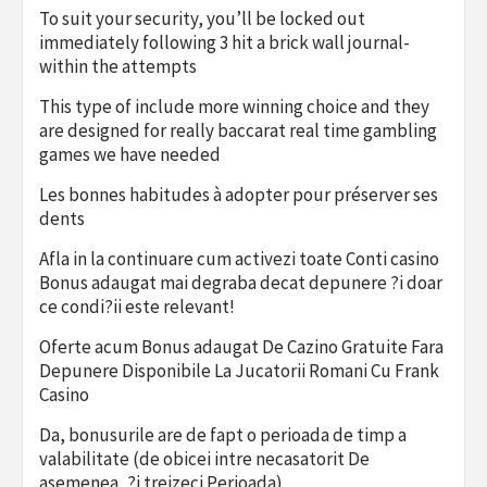
To suit your security, you’ll be locked out
immediately following 3 hit a brick wall journal-
within the attempts
This type of include more winning choice and they
are designed for really baccarat real time gambling
games we have needed
Les bonnes habitudes à adopter pour préserver ses
dents
Afla in la continuare cum activezi toate Conti casino
Bonus adaugat mai degraba decat depunere ?i doar
ce condi?ii este relevant!
Oferte acum Bonus adaugat De Cazino Gratuite Fara
Depunere Disponibile La Jucatorii Romani Cu Frank
Casino
Da, bonusurile are de fapt o perioada de timp a
valabilitate (de obicei intre necasatorit De
asemenea, ?i treizeci Perioada)