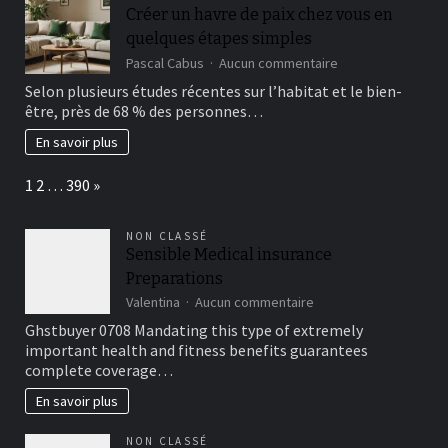
collaboratif
Créer un havre de paix chez vous en
quelques étapes simples
sur
Pascal Cabus
Aucun commentaire
Créer
Selon plusieurs études récentes sur l’habitat et le bien-
un
être, près de 68 % des personnes…
havre
de
En savoir plus
paix
chez
Page:
Next
1
2
…
390
»
vous
en
quelques
NON CLASSÉ
étapes
Sensible Medical insurance
simples
Preparations
sur
Valentina
Aucun commentaire
Sensible
Ghstbuyer 0708 Mandating this type of extremely
Medical
important health and fitness benefits guarantees
insurance
complete coverage…
Preparations
En savoir plus
NON CLASSÉ