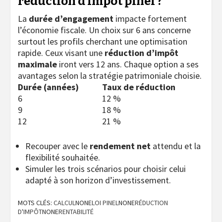
réduction d’impôt pinel ?
La
durée d’engagement
impacte fortement
l’économie fiscale. Un choix sur 6 ans concerne
surtout les profils cherchant une optimisation
rapide. Ceux visant une
réduction d’impôt
maximale
iront vers 12 ans. Chaque option a ses
avantages selon la stratégie patrimoniale choisie.
Durée (années)
Taux de réduction
6
12 %
9
18 %
12
21 %
Recouper avec le
rendement net
attendu et la
flexibilité souhaitée.
Simuler les trois scénarios pour choisir celui
adapté à son horizon d’investissement.
MOTS CLÉS:
CALCUL
NONE
LOI PINEL
NONE
RÉDUCTION
D'IMPÔT
NONE
RENTABILITÉ