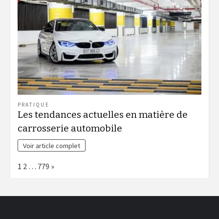
PRATIQUE
Les tendances actuelles en matière de
carrosserie automobile
Voir article complet
Page:
Next
1
2
…
779
»