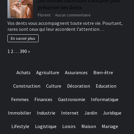
Les bonnes habitudes à adopter pour
and
préserver ses dents
they
are
sur
Florent
Aucun commentaire
designed
Les
Vos dents vous accompagnent toute votre vie. Pourtant,
for
bonnes
rares sont ceux qui leur accordent l’attention…
really
habitudes
baccarat
à
En savoir plus
real
adopter
time
pour
Page:
Next
1
2
…
390
»
gambling
préserver
games
ses
we
dents
have
Achats
Agriculture
Assurances
Bien-être
needed
Construction
Culture
Décoration
Education
Femmes
Finances
Gastronomie
Informatique
Immobilier
Industrie
Internet
Jardin
Juridique
Lifestyle
Logistique
Loisirs
Maison
Mariage