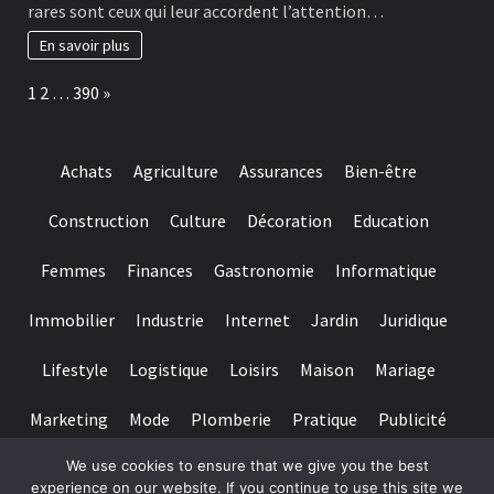
rares sont ceux qui leur accordent l’attention…
really
habitudes
baccarat
à
En savoir plus
real
adopter
time
pour
Page:
Next
1
2
…
390
»
gambling
préserver
games
ses
we
dents
have
Achats
Agriculture
Assurances
Bien-être
needed
Construction
Culture
Décoration
Education
Femmes
Finances
Gastronomie
Informatique
Immobilier
Industrie
Internet
Jardin
Juridique
Lifestyle
Logistique
Loisirs
Maison
Mariage
Marketing
Mode
Plomberie
Pratique
Publicité
We use cookies to ensure that we give you the best
Santé
Services
Sport
Textile
Tourisme
experience on our website. If you continue to use this site we