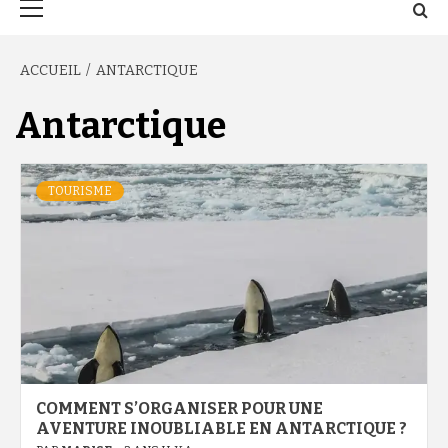
principal
ACCUEIL
ANTARCTIQUE
Antarctique
TOURISME
COMMENT S’ORGANISER POUR UNE
AVENTURE INOUBLIABLE EN ANTARCTIQUE ?