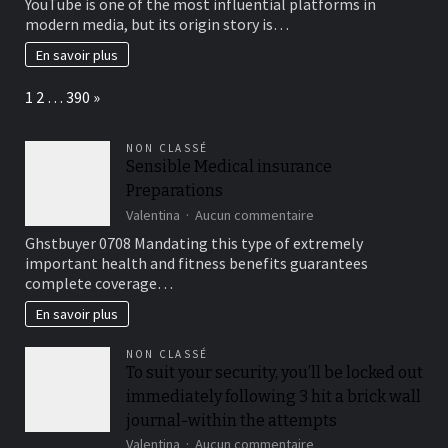
YouTube is one of the most influential platforms in
gioco
Founding
modern media, but its origin story is…
in
of
emozione
YouTube
En savoir plus
pura
A
Short
Page:
Next
1
2
…
390
»
History
NON CLASSÉ
Sensible Medical insurance
Preparations
sur
Valentina
Aucun commentaire
Sensible
Ghstbuyer 0708 Mandating this type of extremely
Medical
important health and fitness benefits guarantees
insurance
complete coverage…
Preparations
En savoir plus
NON CLASSÉ
To suit your security, you’ll be locked out
immediately following 3 hit a brick wall
journal-within the attempts
sur
Valentina
Aucun commentaire