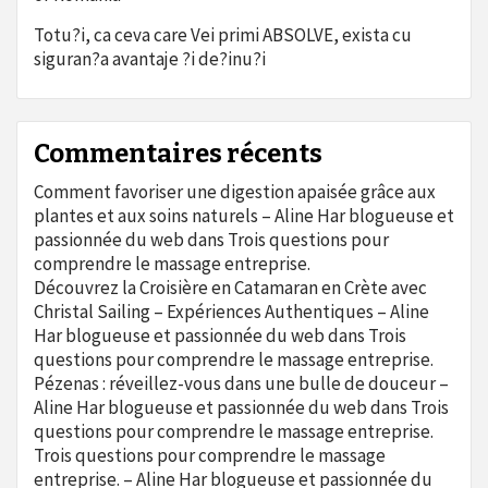
Totu?i, ca ceva care Vei primi ABSOLVE, exista cu
siguran?a avantaje ?i de?inu?i
Commentaires récents
Comment favoriser une digestion apaisée grâce aux
plantes et aux soins naturels – Aline Har blogueuse et
passionnée du web
dans
Trois questions pour
comprendre le massage entreprise.
Découvrez la Croisière en Catamaran en Crète avec
Christal Sailing – Expériences Authentiques – Aline
Har blogueuse et passionnée du web
dans
Trois
questions pour comprendre le massage entreprise.
Pézenas : réveillez-vous dans une bulle de douceur –
Aline Har blogueuse et passionnée du web
dans
Trois
questions pour comprendre le massage entreprise.
Trois questions pour comprendre le massage
entreprise. – Aline Har blogueuse et passionnée du