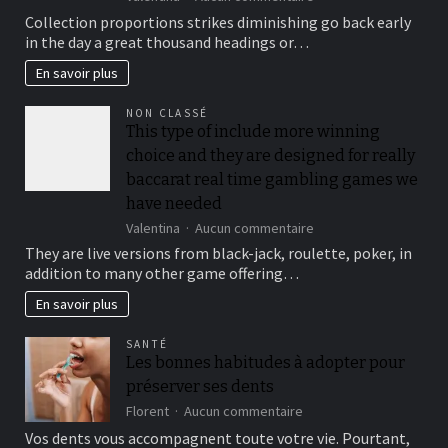
To
Collection proportions strikes diminishing go back early
suit
in the day a great thousand headings or…
your
security,
En savoir plus
you’ll
be
NON CLASSÉ
locked
This type of include more winning
out
choice and they are designed for really
immediately
following
baccarat real time gambling games we
3
have needed
hit
sur
Valentina
Aucun commentaire
a
This
brick
They are live versions from black-jack, roulette, poker, in
type
wall
addition to many other game offering…
of
journal-
include
within
En savoir plus
more
the
winning
attempts
SANTÉ
choice
Les bonnes habitudes à adopter pour
and
préserver ses dents
they
are
sur
Florent
Aucun commentaire
designed
Les
Vos dents vous accompagnent toute votre vie. Pourtant,
for
bonnes