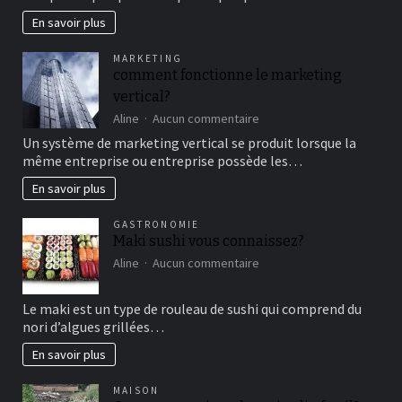
en
En savoir plus
famille
pour
MARKETING
un
comment fonctionne le marketing
bon
vertical?
moment
de
sur
Aline
Aucun commentaire
détente
comment
Un système de marketing vertical se produit lorsque la
fonctionne
même entreprise ou entreprise possède les…
le
marketing
En savoir plus
vertical?
GASTRONOMIE
Maki sushi vous connaissez?
sur
Aline
Aucun commentaire
Maki
sushi
Le maki est un type de rouleau de sushi qui comprend du
vous
nori d’algues grillées…
connaissez?
En savoir plus
MAISON