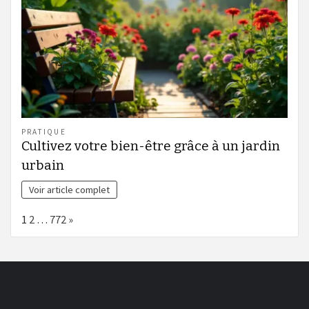
PRATIQUE
Cultivez votre bien-être grâce à un jardin
urbain
Voir article complet
Page:
Next
1
2
…
772
»