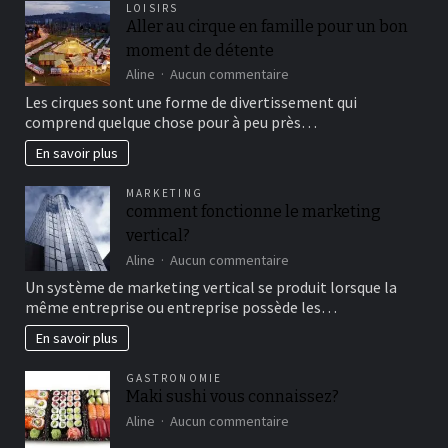
LOISIRS
Aller au cirque en famille pour un bon
moment de détente
sur
Aline
Aucun commentaire
Aller
Les cirques sont une forme de divertissement qui
au
comprend quelque chose pour à peu près…
cirque
en
En savoir plus
famille
pour
MARKETING
un
comment fonctionne le marketing
bon
vertical?
moment
de
sur
Aline
Aucun commentaire
détente
comment
Un système de marketing vertical se produit lorsque la
fonctionne
même entreprise ou entreprise possède les…
le
marketing
En savoir plus
vertical?
GASTRONOMIE
Maki sushi vous connaissez?
sur
Aline
Aucun commentaire
Maki