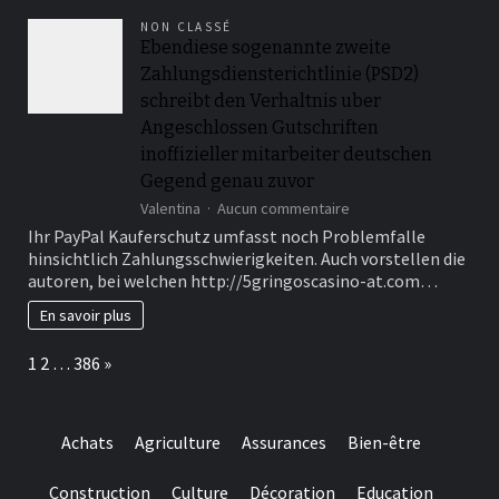
founded
NON CLASSÉ
sportsbooks
Ebendiese sogenannte zweite
and
Zahlungsdiensterichtlinie (PSD2)
online
wagering
schreibt den Verhaltnis uber
Angeschlossen Gutschriften
inoffizieller mitarbeiter deutschen
Gegend genau zuvor
sur
Valentina
Aucun commentaire
Ebendiese
Ihr PayPal Kauferschutz umfasst noch Problemfalle
sogenannte
hinsichtlich Zahlungsschwierigkeiten. Auch vorstellen die
zweite
autoren, bei welchen http://5gringoscasino-at.com…
Zahlungsdiensterichtli
(PSD2)
En savoir plus
schreibt
den
Page:
Next
1
2
…
386
»
Verhaltnis
uber
Angeschlossen
Gutschriften
Achats
Agriculture
Assurances
Bien-être
inoffizieller
mitarbeiter
deutschen
Construction
Culture
Décoration
Education