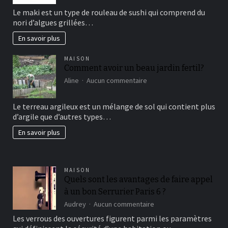
sushi
Le maki est un type de rouleau de sushi qui comprend du
vous
nori d’algues grillées…
connaissez?
En savoir plus
MAISON
Comment avoir un beau jardin fertil?
sur
Aline
Aucun commentaire
Comment
avoir
Le terreau argileux est un mélange de sol qui contient plus
un
d’argile que d’autres types…
beau
jardin
En savoir plus
fertil?
MAISON
Quels sont les avantages de faire appel
à un bon Serrurier Paris 6 ?
sur
Audrey
Aucun commentaire
Quels
Les verrous des ouvertures figurent parmi les paramètres
sont