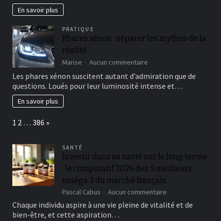
perks
En savoir plus
are
available
PRATIQUE
with
Phares xénon : séparer les mythes de la
https://spinkingscasin
réalité
for
savvy
sur
Marise
Aucun commentaire
players
Phares
Les phares xénon suscitent autant d’admiration que de
xénon
questions. Loués pour leur luminosité intense et…
:
séparer
En savoir plus
les
mythes
Page:
Next
1
2
…
386
»
de
la
réalité
SANTÉ
Investir dans sa santé sur le long terme
: le comparatif 2026 des 9 meilleurs
oméga 3 du marché français
sur
Pascal Cabus
Aucun commentaire
Investir
Chaque individu aspire à une vie pleine de vitalité et de
dans
bien-être, et cette aspiration…
sa