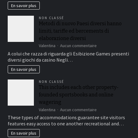
santé
En savoir plus
sur
le
NON CLASSÉ
long
Metodi di nuovo Paesi diversi hanno
terme
limiti, tariffe ed bercements di
:
le
elaborazione diversi
comparatif
sur
Valentina
Aucun commentaire
2026
Metodi
A colui che razza di riguarda gli Esibizione Games presenti
des
di
9
diversi giochi da casino Negli…
nuovo
meilleurs
Paesi
En savoir plus
oméga
diversi
3
hanno
du
NON CLASSÉ
limiti,
marché
This includes each other property-
tariffe
français
founded sportsbooks and online
ed
bercements
wagering
di
sur
Valentina
Aucun commentaire
elaborazione
This
These types of accommodations guarantee site visitors
diversi
includes
features easy access to one another recreational and…
each
other
En savoir plus
property-