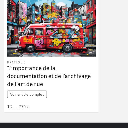
PRATIQUE
L’importance de la
documentation et de l’archivage
de l’art de rue
Voir article complet
Page:
Next
1
2
…
779
»