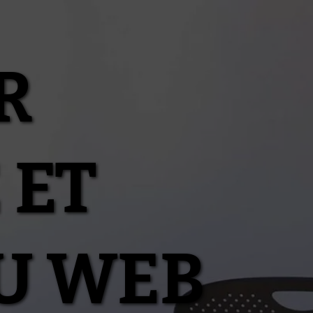
R
 ET
U WEB