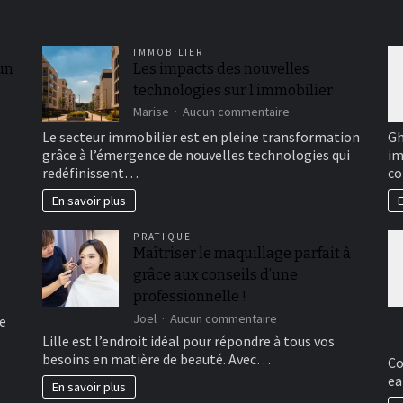
IMMOBILIER
 un
Les impacts des nouvelles
technologies sur l’immobilier
sur
Marise
Aucun commentaire
Les
Le secteur immobilier est en pleine transformation
Gh
impacts
grâce à l’émergence de nouvelles technologies qui
im
des
redéfinissent…
co
nouvelles
technologies
En savoir plus
E
sur
l’immobilier
PRATIQUE
Maîtriser le maquillage parfait à
grâce aux conseils d’une
professionnelle !
sur
Joel
Aucun commentaire
e
Maîtriser
Lille est l’endroit idéal pour répondre à tous vos
le
besoins en matière de beauté. Avec…
Co
maquillage
ea
parfait
En savoir plus
à