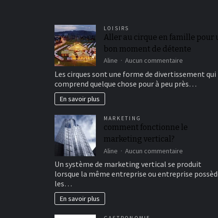
LOISIRS
Aller au cirque en famille pour
bon moment de détente
sur
Aline
Aucun commentaire
Aller
Les cirques sont une forme de divertissement qui
au
comprend quelque chose pour à peu près…
cirque
en
En savoir plus
famille
pour
MARKETING
un
comment fonctionne le
bon
marketing vertical?
moment
de
sur
Aline
Aucun commentaire
détente
comment
Un système de marketing vertical se produit
fonctionne
lorsque la même entreprise ou entreprise possèd
le
les…
marketing
vertical?
En savoir plus
GASTRONOMIE