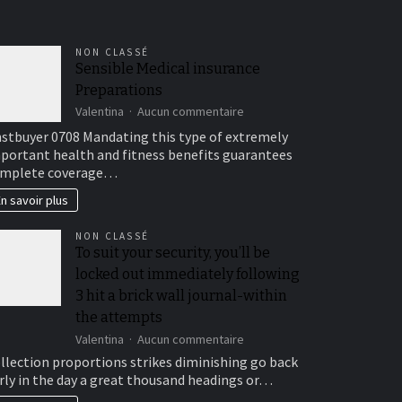
NON CLASSÉ
Sensible Medical insurance
Preparations
sur
Valentina
Aucun commentaire
Sensible
stbuyer 0708 Mandating this type of extremely
Medical
portant health and fitness benefits guarantees
insurance
mplete coverage…
Preparations
n savoir plus
NON CLASSÉ
To suit your security, you’ll be
locked out immediately following
3 hit a brick wall journal-within
the attempts
sur
Valentina
Aucun commentaire
To
llection proportions strikes diminishing go back
suit
rly in the day a great thousand headings or…
your