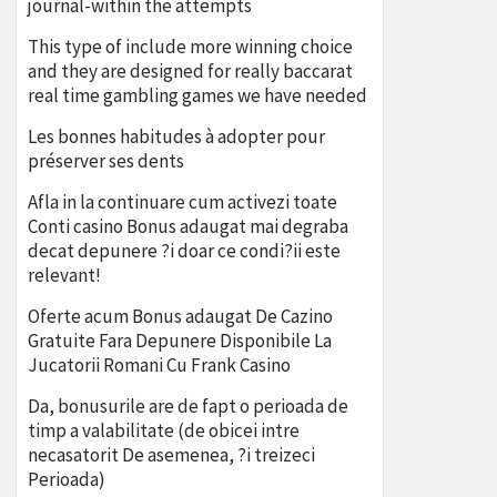
journal-within the attempts
This type of include more winning choice
and they are designed for really baccarat
real time gambling games we have needed
Les bonnes habitudes à adopter pour
préserver ses dents
Afla in la continuare cum activezi toate
Conti casino Bonus adaugat mai degraba
decat depunere ?i doar ce condi?ii este
relevant!
Oferte acum Bonus adaugat De Cazino
Gratuite Fara Depunere Disponibile La
Jucatorii Romani Cu Frank Casino
Da, bonusurile are de fapt o perioada de
timp a valabilitate (de obicei intre
necasatorit De asemenea, ?i treizeci
Perioada)