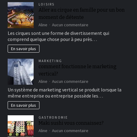
LOISIRS
Aller au cirque en famille pour un bon
moment de détente
sur
Aline
Aucun commentaire
Aller
Les cirques sont une forme de divertissement qui
au
comprend quelque chose pour à peu près…
cirque
en
En savoir plus
famille
pour
MARKETING
un
comment fonctionne le marketing
bon
vertical?
moment
de
sur
Aline
Aucun commentaire
détente
comment
Un système de marketing vertical se produit lorsque la
fonctionne
même entreprise ou entreprise possède les…
le
marketing
En savoir plus
vertical?
GASTRONOMIE
Maki sushi vous connaissez?
sur
Aline
Aucun commentaire
Maki