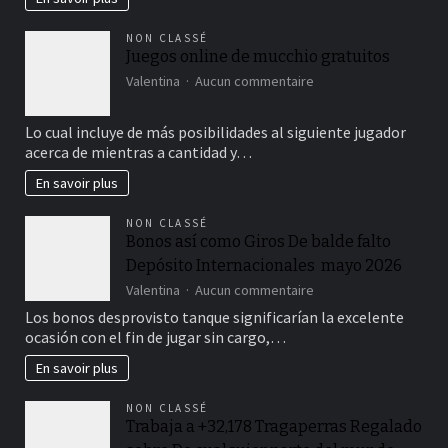
Scompiglio
Gratis
NON CLASSÉ
Juegos online de mucchio gratuitos
sur
Valentina
Aucun commentaire
Juegos
online
Lo cual incluye de más posibilidades al siguiente jugador
de
acerca de mientras a cantidad y…
mucchio
gratuitos
En savoir plus
NON CLASSÉ
Bonos así­ como Giros De balde falto
Depósito Internacionales ️ mayo 2026
sur
Valentina
Aucun commentaire
Bonos
Los bonos desprovisto tanque significarían la excelente
así­
ocasión con el fin de jugar sin cargo,…
como
Giros
En savoir plus
De
balde
NON CLASSÉ
falto
Trabaja a +32,178 Tragaperras Regalado
Depósito