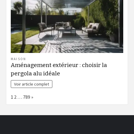
MAISON
Aménagement extérieur : choisir la
pergola alu idéale
Voir article complet
Page:
Next
1
2
…
789
»