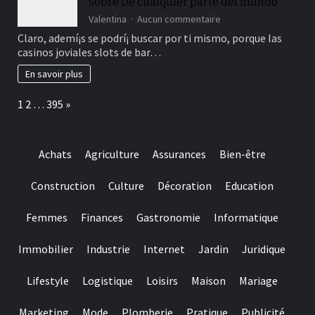
sobre De cualquier parte del mundo
Internacionales
sur
Valentina
Aucun commentaire
mayo
Trabaja
Claro, ademí¡s se podrí¡ buscar por ti mismo, porque las
2026
a
casinos joviales slots de bar…
+32,178
Tragaperras
En savoir plus
Regalado
sobre
Page:
Next
1
2
…
395
»
De
cualquier
parte
del
Achats
Agriculture
Assurances
Bien-être
mundo
Construction
Culture
Décoration
Education
Femmes
Finances
Gastronomie
Informatique
Immobilier
Industrie
Internet
Jardin
Juridique
Lifestyle
Logistique
Loisirs
Maison
Mariage
Marketing
Mode
Plomberie
Pratique
Publicité