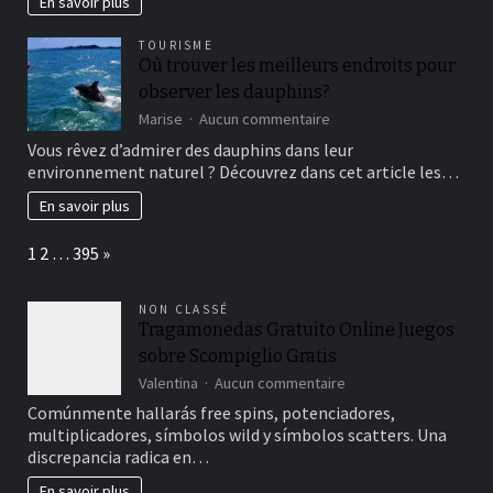
En savoir plus
l’avenir
des
TOURISME
entreprises
Où trouver les meilleurs endroits pour
observer les dauphins?
sur
Marise
Aucun commentaire
Où
Vous rêvez d’admirer des dauphins dans leur
trouver
environnement naturel ? Découvrez dans cet article les…
les
meilleurs
En savoir plus
endroits
pour
Page:
Next
1
2
…
395
»
observer
les
dauphins?
NON CLASSÉ
Tragamonedas Gratuito Online Juegos
sobre Scompiglio Gratis
sur
Valentina
Aucun commentaire
Tragamonedas
Comúnmente hallarás free spins, potenciadores,
Gratuito
multiplicadores, símbolos wild y símbolos scatters. Una
Online
discrepancia radica en…
Juegos
sobre
En savoir plus