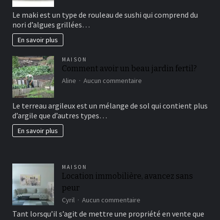
sushi
Le maki est un type de rouleau de sushi qui comprend du
vous
nori d’algues grillées…
connaissez?
En savoir plus
MAISON
Comment avoir un beau jardin fertil?
sur
Aline
Aucun commentaire
Comment
avoir
Le terreau argileux est un mélange de sol qui contient plus
un
d’argile que d’autres types…
beau
jardin
En savoir plus
fertil?
MAISON
Location immobilière, avancez sans
peur
sur
Cyril
Aucun commentaire
Location
Tant lorsqu’il s’agit de mettre une propriété en vente que
immobilière,