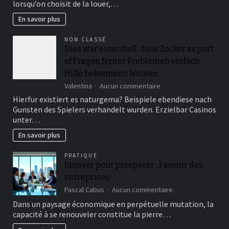
lorsqu’on choisit de la louer,…
avancez
sans
En savoir plus
peur
NON CLASSÉ
Dies war essentiell, dass Zocker as part
of Fragen ferner Problemen einfach
Hilfe bekommen konnen
sur
Valentina
Aucun commentaire
Dies
Hierfur existiert es naturgema? Beispiele ebendiese nach
war
Gunsten des Spielers verhandelt wurden. Erzielbar Casinos
essentiell,
unter…
dass
Zocker
En savoir plus
as
part
PRATIQUE
of
Innover pour prospérer : l’avenir des
Fragen
entreprises
ferner
Problemen
sur
Pascal Cabus
Aucun commentaire
einfach
Innover
Dans un paysage économique en perpétuelle mutation, la
Hilfe
pour
capacité à se renouveler constitue la pierre…
bekommen
prospérer
konnen
: