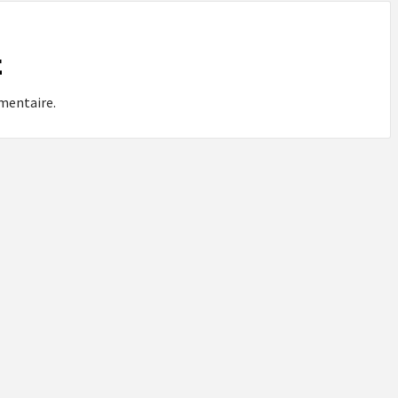
E
mentaire.