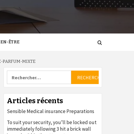
IEN-ÊTRE
E-PARFUM-MIXTE
Rechercher :
Articles récents
Sensible Medical insurance Preparations
To suit your security, you’ll be locked out
immediately following 3 hit a brick wall