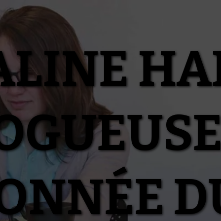
ALINE HA
OGUEUSE
IONNÉE D