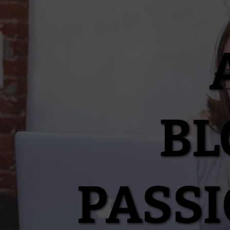
Aller
au
contenu
BL
PASS