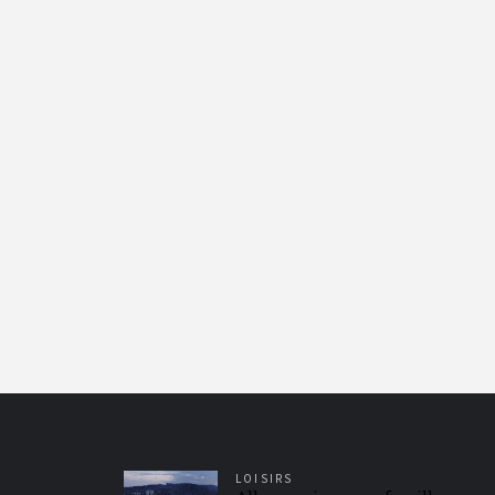
LOISIRS