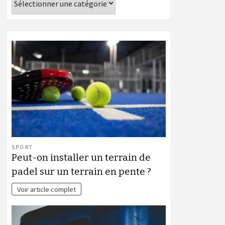
SPORT
Peut-on installer un terrain de
padel sur un terrain en pente ?
Voir article complet