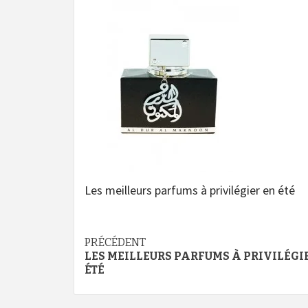
Les meilleurs parfums à privilégier en été
Navigation
PRÉCÉDENT
LES MEILLEURS PARFUMS À PRIVILÉGI
d’article
ÉTÉ