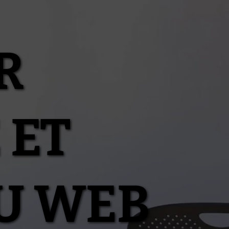
R
 ET
U WEB