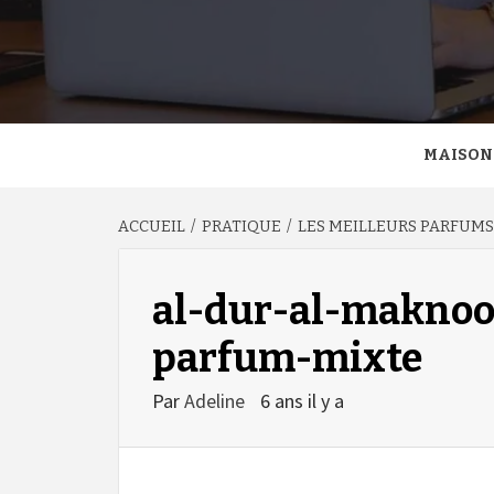
MAISON
ACCUEIL
PRATIQUE
LES MEILLEURS PARFUMS 
al-dur-al-maknoo
parfum-mixte
Par
Adeline
6 ans il y a