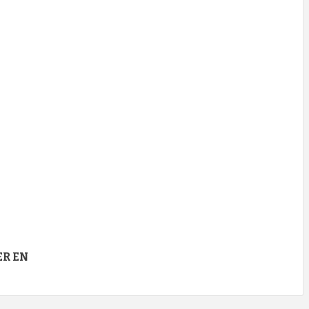
ER EN