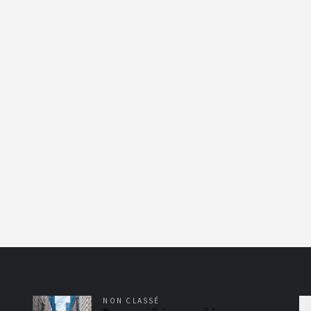
NON CLASSÉ