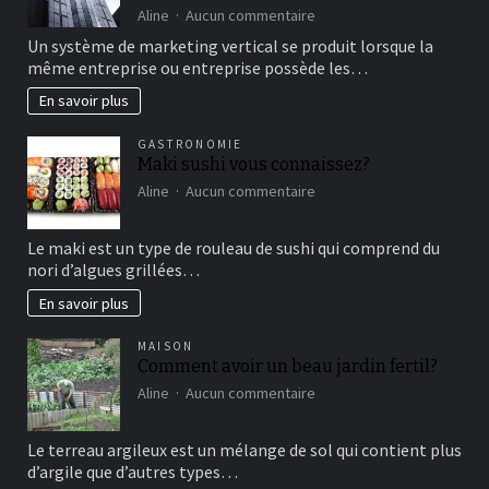
de
sur
Aline
Aucun commentaire
détente
comment
Un système de marketing vertical se produit lorsque la
fonctionne
même entreprise ou entreprise possède les…
le
marketing
En savoir plus
vertical?
GASTRONOMIE
Maki sushi vous connaissez?
sur
Aline
Aucun commentaire
Maki
sushi
Le maki est un type de rouleau de sushi qui comprend du
vous
nori d’algues grillées…
connaissez?
En savoir plus
MAISON
Comment avoir un beau jardin fertil?
sur
Aline
Aucun commentaire
Comment
avoir
Le terreau argileux est un mélange de sol qui contient plus
un
d’argile que d’autres types…
beau