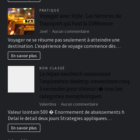
?
monde
ignore
PRATIQUE
sur
Voyager avec Style : Les Services de
l’efficacité
Transport qui Font la Différence
électrique
sur
Joel
Aucun commentaire
Voyager
Voyager ne se résume pas seulement à atteindre une
avec
destination. L’expérience de voyage commence dès…
Style
:
En savoir plus
Les
Services
NON CLASSÉ
de
Le repas sandwich assaisonne
Transport
l’exploration desktop, necessitant cinq-
qui
Font
5 secondes pour obtenir i� tous les
la
categories metaphoriques
Différence
sur
Valentina
Aucun commentaire
Le
Valeur lointain 500 � Enormement de abaissements h
repas
Delai le detail deux jours Strategies appliquees…
sandwich
assaisonne
En savoir plus
l’exploration
desktop,