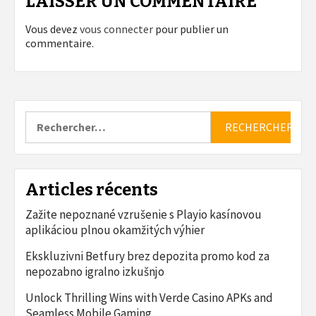
LAISSER UN COMMENTAIRE
Vous devez
vous connecter
pour publier un
commentaire.
Rechercher :
Articles récents
Zažite nepoznané vzrušenie s Playio kasínovou
aplikáciou plnou okamžitých výhier
Ekskluzivni Betfury brez depozita promo kod za
nepozabno igralno izkušnjo
Unlock Thrilling Wins with Verde Casino APKs and
Seamless Mobile Gaming