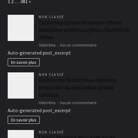
Page:
Next
1
2
…
381
»
necessitant
cinq-
5
NON CLASSÉ
secondes
Zažite nepoznané vzrušenie s Playio
pour
kasínovou aplikáciou plnou okamžitých
obtenir
i�
výhier
tous
sur
Valentina
Aucun commentaire
les
Zažite
Auto-generated post_excerpt
categories
nepoznané
metaphoriques
vzrušenie
En savoir plus
s
Playio
NON CLASSÉ
kasínovou
Ekskluzivni Betfury brez depozita
aplikáciou
promo kod za nepozabno igralno
plnou
okamžitých
izkušnjo
výhier
sur
Valentina
Aucun commentaire
Ekskluzivni
Auto-generated post_excerpt
Betfury
brez
En savoir plus
depozita
promo
NON CLASSÉ
kod
Unlock Thrilling Wins with Verde