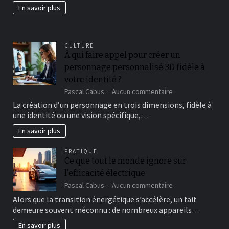
jardin
En savoir plus
fertil?
CULTURE
À qui faire appel pour créer un
personnage personnalisé 3D fidèle à
votre identité ?
sur
Pascal Cabus
Aucun commentaire
À
La création d’un personnage en trois dimensions, fidèle à
qui
une identité ou une vision spécifique,…
faire
appel
En savoir plus
pour
créer
PRATIQUE
un
Ce que tout le monde ignore sur
personnage
l’efficacité électrique
personnalisé
3D
sur
Pascal Cabus
Aucun commentaire
fidèle
Ce
Alors que la transition énergétique s’accélère, un fait
à
que
demeure souvent méconnu : de nombreux appareils…
votre
tout
identité
le
En savoir plus