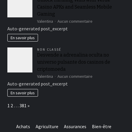
za
Casino APKs and Seamless Mobile
nepozabno
igralno
Gaming
izkušnjo
sur
Valentina
Aucun commentaire
Unlock
Auto-generated post_excerpt
Thrilling
Wins
En savoir plus
with
Verde
NON CLASSÉ
Casino
Desvende a adrenalina oculta no
APKs
universo pulsante dos casinos de
and
Seamless
criptomoeda
Mobile
sur
Valentina
Aucun commentaire
Gaming
Desvende
Auto-generated post_excerpt
a
adrenalina
En savoir plus
oculta
no
Page:
Next
1
2
…
381
»
universo
pulsante
dos
casinos
Achats
Agriculture
Assurances
Bien-être
de