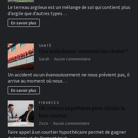
avoir
Le terreau argileux est un mélange de sol qui contient plus
un
d’argile que d’autres types…
beau
jardin
En savoir plus
fertil?
SANTÉ
Une ambulance : comment les choisir ?
sur
Sarah
Aucun commentaire
Une
ambulance
Un accident ou un évanouissement ne nous prévient pas, il
:
arrive au moment où nous…
comment
les
En savoir plus
choisir
?
FINANCES
08 critères importants pour choisir le
bon courtier
sur
Zozo
Aucun commentaire
08
Faire appel à un courtier hypothécaire permet de gagner
critères
du temps et de l’argent tout…