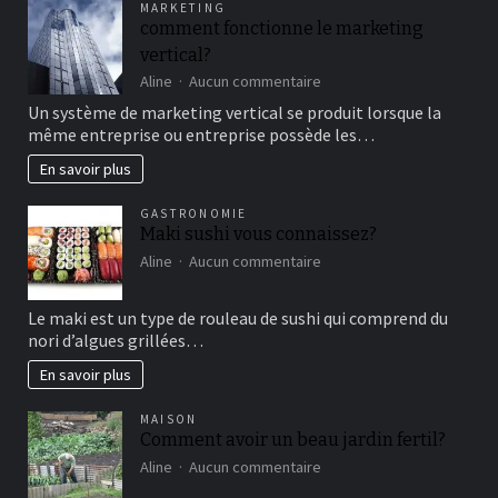
MARKETING
un
comment fonctionne le marketing
bon
vertical?
moment
de
sur
Aline
Aucun commentaire
détente
comment
Un système de marketing vertical se produit lorsque la
fonctionne
même entreprise ou entreprise possède les…
le
marketing
En savoir plus
vertical?
GASTRONOMIE
Maki sushi vous connaissez?
sur
Aline
Aucun commentaire
Maki
sushi
Le maki est un type de rouleau de sushi qui comprend du
vous
nori d’algues grillées…
connaissez?
En savoir plus
MAISON
Comment avoir un beau jardin fertil?
sur
Aline
Aucun commentaire
Comment