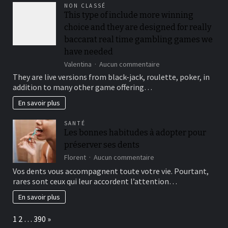
be
NON CLASSÉ
locked
This type of include more winning
out
choice and they are designed for really
immediately
following
baccarat real time gambling games we
3
have needed
hit
sur
Valentina
Aucun commentaire
a
This
brick
They are live versions from black-jack, roulette, poker, in
type
wall
addition to many other game offering…
of
journal-
include
within
En savoir plus
more
the
winning
attempts
SANTÉ
choice
Les bonnes habitudes à adopter pour
and
préserver ses dents
they
are
sur
Florent
Aucun commentaire
designed
Les
Vos dents vous accompagnent toute votre vie. Pourtant,
for
bonnes
rares sont ceux qui leur accordent l’attention…
really
habitudes
baccarat
à
En savoir plus
real
adopter
time
pour
Page:
Next
1
2
…
390
»
gambling
préserver