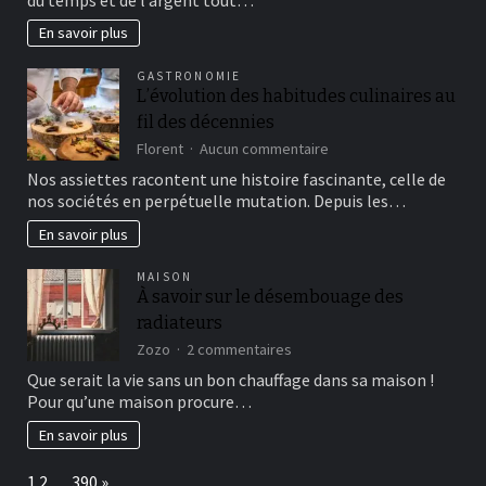
importants
pour
En savoir plus
choisir
le
GASTRONOMIE
bon
L’évolution des habitudes culinaires au
courtier
fil des décennies
sur
Florent
Aucun commentaire
L’évolution
Nos assiettes racontent une histoire fascinante, celle de
des
nos sociétés en perpétuelle mutation. Depuis les…
habitudes
culinaires
En savoir plus
au
fil
MAISON
des
À savoir sur le désembouage des
décennies
radiateurs
sur
Zozo
2 commentaires
À
Que serait la vie sans un bon chauffage dans sa maison !
savoir
Pour qu’une maison procure…
sur
le
En savoir plus
désembouage
des
Page:
Next
1
2
…
390
»
radiateurs