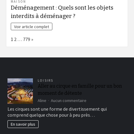
MAISON
Déménagement : Quels sont les objets
interdits à déménager ?
Voir article complet
Page:
Next
1
2
…
779
»
LOISIRS
Aller au cirque en famille pour un bon
moment de détente
sur
Aline
Aucun commentaire
Aller
Les cirques sont une forme de divertissement qui
au
comprend quelque chose pour à peu près…
cirque
en
En savoir plus
famille
pour