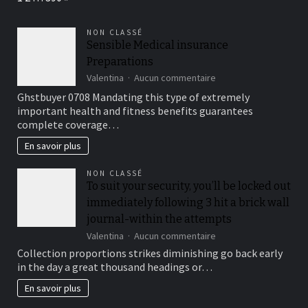
NON CLASSÉ
Sensible Medical insurance
Preparations
sur
Valentina
Aucun commentaire
Sensible
Ghstbuyer 0708 Mandating this type of extremely
Medical
important health and fitness benefits guarantees
insurance
complete coverage…
Preparations
En savoir plus
NON CLASSÉ
To suit your security, you’ll be locked out
immediately following 3 hit a brick wall
journal-within the attempts
sur
Valentina
Aucun commentaire
To
Collection proportions strikes diminishing go back early
suit
in the day a great thousand headings or…
your
security,
En savoir plus
you’ll