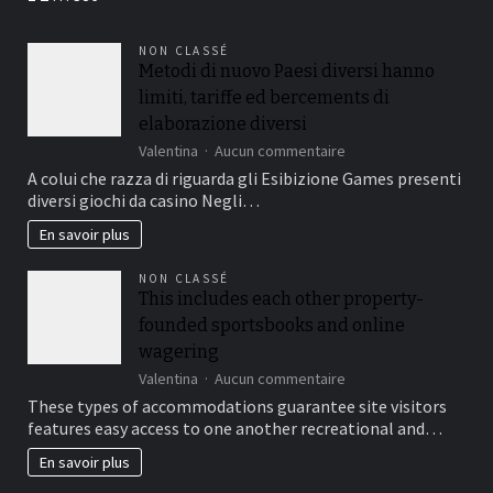
votre
entreprise
NON CLASSÉ
Metodi di nuovo Paesi diversi hanno
limiti, tariffe ed bercements di
elaborazione diversi
sur
Valentina
Aucun commentaire
Metodi
A colui che razza di riguarda gli Esibizione Games presenti
di
diversi giochi da casino Negli…
nuovo
Paesi
En savoir plus
diversi
hanno
NON CLASSÉ
limiti,
This includes each other property-
tariffe
founded sportsbooks and online
ed
bercements
wagering
di
sur
Valentina
Aucun commentaire
elaborazione
This
These types of accommodations guarantee site visitors
diversi
includes
features easy access to one another recreational and…
each
other
En savoir plus
property-