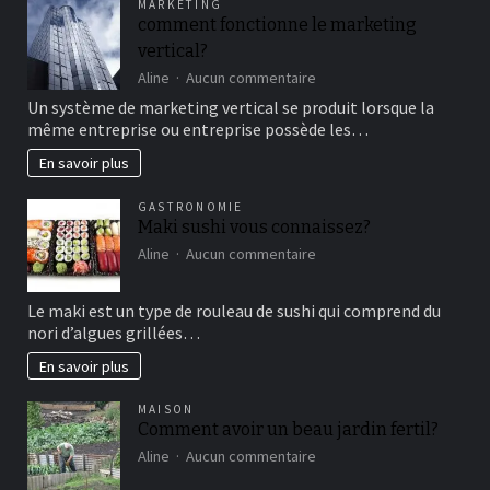
MARKETING
un
comment fonctionne le marketing
bon
vertical?
moment
de
sur
Aline
Aucun commentaire
détente
comment
Un système de marketing vertical se produit lorsque la
fonctionne
même entreprise ou entreprise possède les…
le
marketing
En savoir plus
vertical?
GASTRONOMIE
Maki sushi vous connaissez?
sur
Aline
Aucun commentaire
Maki
sushi
Le maki est un type de rouleau de sushi qui comprend du
vous
nori d’algues grillées…
connaissez?
En savoir plus
MAISON
Comment avoir un beau jardin fertil?
sur
Aline
Aucun commentaire
Comment