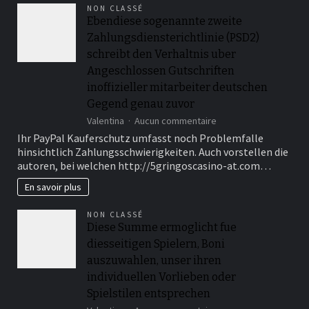
founded
NON CLASSÉ
sportsbooks
Ebendiese sogenannte zweite
and
Zahlungsdiensterichtlinie (PSD2)
online
wagering
schreibt den Verhaltnis uber
Angeschlossen Gutschriften
inoffizieller mitarbeiter deutschen
Gegend genau zuvor
sur
Valentina
Aucun commentaire
Ebendiese
Ihr PayPal Kauferschutz umfasst noch Problemfalle
sogenannte
hinsichtlich Zahlungsschwierigkeiten. Auch vorstellen die
zweite
autoren, bei welchen http://5gringoscasino-at.com…
Zahlungsdiensterichtli
(PSD2)
En savoir plus
schreibt
den
NON CLASSÉ
Verhaltnis
Diese Summe ermoglicht fue
uber
diesseitigen Spielern, Boni
Angeschlossen
Gutschriften
auszuwahlen, unser ihren
inoffizieller
individuellen Vorlieben oder
mitarbeiter
Spielstilen entsprechen
deutschen
Gegend