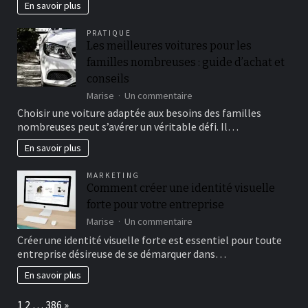
wereld
En savoir plus
van
online
PRATIQUE
gokken
Les meilleures voitures pour les
in
familles nombreuses : guide d’achat et
jouw
handen
conseils
met
sur
Marise
Un commentaire
Vici
Les
Choisir une voiture adaptée aux besoins des familles
Bet
meilleures
Download
nombreuses peut s’avérer un véritable défi. Il…
voitures
pour
En savoir plus
les
familles
MARKETING
nombreuses
Comment créer une identité visuelle
:
forte pour votre entreprise
guide
d’achat
sur
Marise
Un commentaire
et
Comment
Créer une identité visuelle forte est essentiel pour toute
conseils
créer
entreprise désireuse de se démarquer dans…
une
identité
En savoir plus
visuelle
forte
Page:
Next
1
2
…
386
»
pour