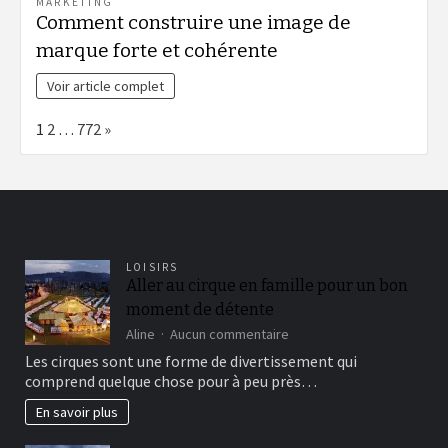
MARKETING
Comment construire une image de
marque forte et cohérente
Voir article complet
Page:
Next
1
2
…
772
»
LOISIRS
Aller au cirque en famille pour un bon
moment de détente
sur
Aline
Aucun commentaire
Aller
Les cirques sont une forme de divertissement qui
au
comprend quelque chose pour à peu près…
cirque
en
En savoir plus
famille
pour