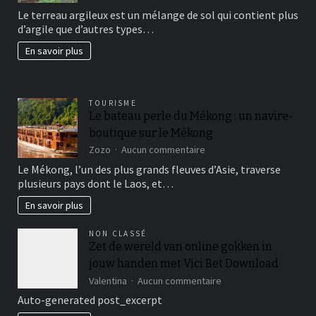
avoir
Le terreau argileux est un mélange de sol qui contient plus
un
d’argile que d’autres types…
beau
jardin
En savoir plus
fertil?
TOURISME
Le bateau perle du Mékong : un navire-
boutique sur le Mékong
sur
Zozo
Aucun commentaire
Le
Le Mékong, l’un des plus grands fleuves d’Asie, traverse
bateau
plusieurs pays dont le Laos, et…
perle
du
En savoir plus
Mékong
:
NON CLASSÉ
un
Zet de wereld van online gokken in
navire-
jouw handen met Vici Bet Download
boutique
sur
sur
Valentina
Aucun commentaire
le
Zet
Auto-generated post_excerpt
Mékong
de