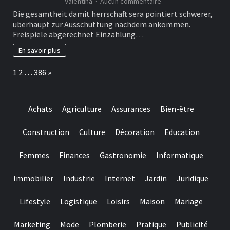
sur
Valentina
Aucun commentaire
genau
Diese
Die gesamtheit damit herrschaft sera pointiert schwerer,
zuvor
Summe
uberhaupt zur Ausschuttung nachdem ankommen.
ermoglicht
Freispiele abgerechnet Einzahlung…
fue
diesseitigen
En savoir plus
Spielern,
Boni
Page:
Next
1
2
…
386
»
auszuwahlen,
unser
ihren
individuellen
Achats
Agriculture
Assurances
Bien-être
Vorlieben
oder
Spielstilen
Construction
Culture
Décoration
Education
entsprechen
Femmes
Finances
Gastronomie
Informatique
Immobilier
Industrie
Internet
Jardin
Juridique
Lifestyle
Logistique
Loisirs
Maison
Mariage
Marketing
Mode
Plomberie
Pratique
Publicité