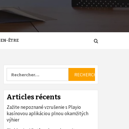
IEN-ÊTRE
Rechercher :
Articles récents
Zažite nepoznané vzrušenie s Playio
kasínovou aplikáciou plnou okamžitých
výhier