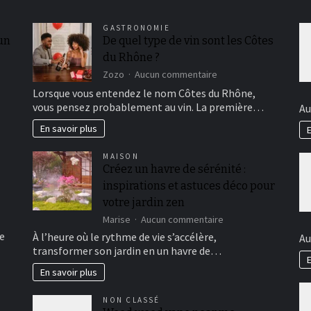
GASTRONOMIE
 un
De quel type de vin sont les Côtes
du Rhône ?
sur
Zozo
Aucun commentaire
De
Lorsque vous entendez le nom Côtes du Rhône,
quel
vous pensez probablement au vin. La première…
Au
type
de
En savoir plus
E
vin
sont
MAISON
les
Créez un havre de sérénité :
Côtes
inspirations et astuces déco pour
du
Rhône
votre jardin zen
?
sur
Marise
Aucun commentaire
Créez
e
À l’heure où le rythme de vie s’accélère,
Au
un
transformer son jardin en un havre de…
havre
E
de
En savoir plus
sérénité
:
NON CLASSÉ
inspirations