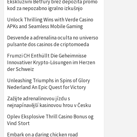
Ekskluzivni Betfury brez depozita promo
kod za nepozabno igralno izkušnjo
Unlock Thrilling Wins with Verde Casino
APKs and Seamless Mobile Gaming
Desvende a adrenalina oculta no universo
pulsante dos casinos de criptomoeda
Frumzi CH Enthüllt Die Geheimnisse
Innovativer Krypto-Lösungen im Herzen
der Schweiz
Unleashing Triumphs in Spins of Glory
Nederland An Epic Quest for Victory
Zažijte adrenalinovou jízdu s
nejnapínavější kasinovou hrou v Česku
Oplev Eksplosive Thrill Casino Bonus og
Vind Stort
Embark on a daring chicken road