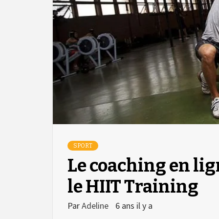
SPORT
Le coaching en lig
le HIIT Training
Par
Adeline
6 ans il y a