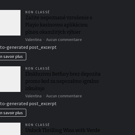
NON CLASSÉ
Zažite nepoznané vzrušenie s
Playio kasínovou aplikáciou
plnou okamžitých výhier
sur
Valentina
Aucun commentaire
Zažite
to-generated post_excerpt
nepoznané
vzrušenie
n savoir plus
s
Playio
NON CLASSÉ
kasínovou
Ekskluzivni Betfury brez depozita
aplikáciou
promo kod za nepozabno igralno
plnou
okamžitých
izkušnjo
výhier
sur
Valentina
Aucun commentaire
Ekskluzivni
to-generated post_excerpt
Betfury
brez
n savoir plus
depozita
promo
NON CLASSÉ
kod
Unlock Thrilling Wins with Verde
za