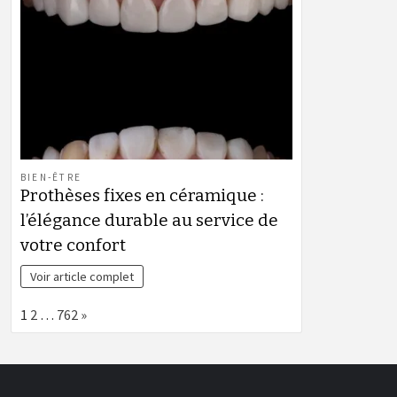
BIEN-ÊTRE
Prothèses fixes en céramique :
l’élégance durable au service de
votre confort
Voir article complet
Page:
Next
1
2
…
762
»