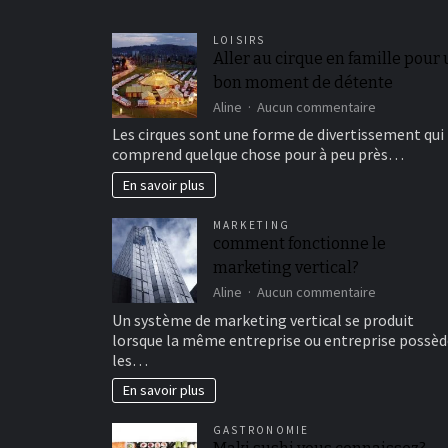
LOISIRS
Aller au cirque en famille pour
bon moment de détente
sur
Aline
Aucun commentaire
Aller
Les cirques sont une forme de divertissement qui
au
comprend quelque chose pour à peu près…
cirque
en
En savoir plus
famille
pour
MARKETING
un
comment fonctionne le
bon
marketing vertical?
moment
de
sur
Aline
Aucun commentaire
détente
comment
Un système de marketing vertical se produit
fonctionne
lorsque la même entreprise ou entreprise possèd
le
les…
marketing
vertical?
En savoir plus
GASTRONOMIE