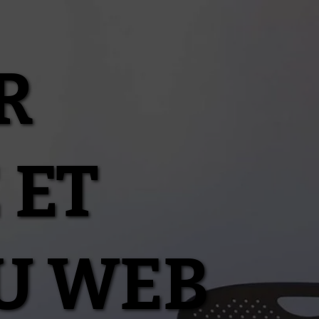
R
 ET
U WEB