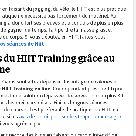
n faisant du jogging, du vélo, le HIIT est plus pratique
 pratique ne nécessite pas forcément du matériel. Au
ing a donc fait ses preuves et a conquis de plus en plus
 de gagner du temps, fait perdre la masse grasse,
 du corps. Si vous débutez en HIIT, faites-vous
vos séances de Hiit
!
s du HIIT Training grâce au
gne
s ? vous souhaitez dépenser davantage de calories et
e
HIIT Training en live
. Courir pendant presque 1 h pour
sse est une solution dépassée. Réservez tout au plus 30
s les meilleurs délais. Fini les longues séances
s de course, il est préférable de pratiquer du HIIT en
aussi les
avis de Domisport sur le stepper pour maigrir
vous agrée le plus.
nt perdre des kilos en faisant du cardio intensif de