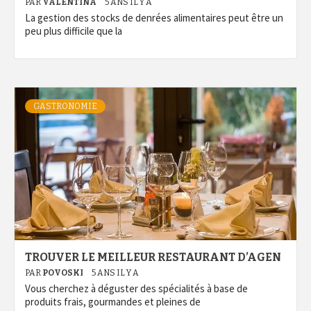
PAR
VALENTINA
5 ANS IL Y A
La gestion des stocks de denrées alimentaires peut être un
peu plus difficile que la
GASTRONOMIE
TROUVER LE MEILLEUR RESTAURANT D’AGEN
PAR
POVOSKI
5 ANS IL Y A
Vous cherchez à déguster des spécialités à base de
produits frais, gourmandes et pleines de