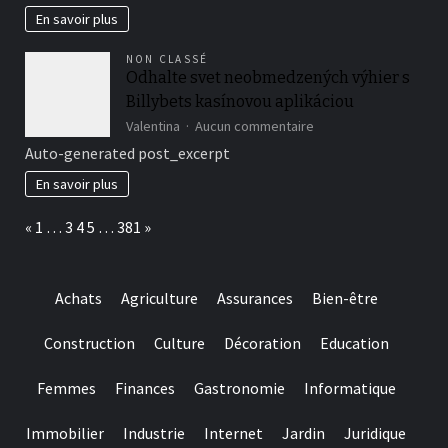
Hidden
En savoir plus
Allure
of
NON CLASSÉ
Razed
Odhalte svet neobmedzených výhier s
Slots
Billybets kasínovou aplikáciou
in
Greek
sur
Valentina
Aucun commentaire
Mythology
Odhalte
Auto-generated post_excerpt
svet
neobmedzených
En savoir plus
výhier
s
Page:
Previous
Next
«
1
…
3
4
5
…
381
»
Billybets
kasínovou
aplikáciou
Achats
Agriculture
Assurances
Bien-être
Construction
Culture
Décoration
Education
Femmes
Finances
Gastronomie
Informatique
Immobilier
Industrie
Internet
Jardin
Juridique