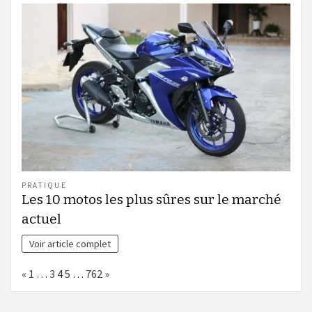
PRATIQUE
Les 10 motos les plus sûres sur le marché
actuel
Voir article complet
Page:
Previous
Next
«
1
…
3
4
5
…
762
»