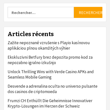
des
Rechercher :
publications
Articles récents
Zažite nepoznané vzrušenie s Playio kasínovou
aplikáciou plnou okamžitých výhier
Ekskluzivni Betfury brez depozita promo kod za
nepozabno igralno izkušnjo
Unlock Thrilling Wins with Verde Casino APKs and
Seamless Mobile Gaming
Desvende a adrenalina oculta no universo pulsante
dos casinos de criptomoeda
Frumzi CH Enthüllt Die Geheimnisse Innovativer
Krypto-Lösungen im Herzen der Schweiz