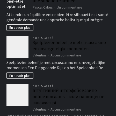
une silhouette affinée
sur
Pascal Cabus
Un commentaire
7
Atteindre un équilibre entre bien-être silhouette et santé
astuces
générale demande une approche holistique qui intègre…
pour
un
En savoir plus
bien-
être
NON CLASSÉ
optimal
Spelplezier beleef je met circuscasino
et
en onvergetelijke momenten
une
silhouette
sur
Valentina
Aucun commentaire
affinée
Spelplezier
Spelplezier beleef je met circuscasino en onvergetelijke
beleef
momenten Een Diepgaande Kijk op het Spelaanbod De…
je
met
En savoir plus
circuscasino
en
NON CLASSÉ
onvergetelijke
Інтуїтивний інтерфейс казино
momenten
online non aams – коли навігація не
заважає грі
sur
Valentina
Aucun commentaire
Інтуїтивний
Інтерфейс casino online non aams, що не навантажує