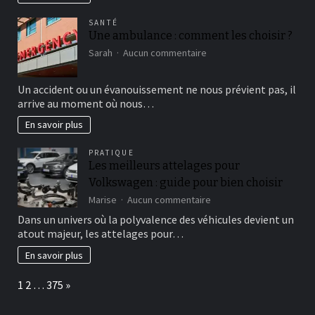
Nikita
Khrouchtchev
SANTÉ
Une ambulance : comment les choisir ?
sur
Sarah
Aucun commentaire
Une
ambulance
Un accident ou un évanouissement ne nous prévient pas, il
:
arrive au moment où nous…
comment
les
En savoir plus
choisir
?
PRATIQUE
Les meilleurs attelages pour
Volkswagen : guide pour bien choisir
sur
Marise
Aucun commentaire
Les
Dans un univers où la polyvalence des véhicules devient un
meilleurs
atout majeur, les attelages pour…
attelages
pour
En savoir plus
Volkswagen
:
Page:
Next
1
2
…
375
»
guide
pour
bien