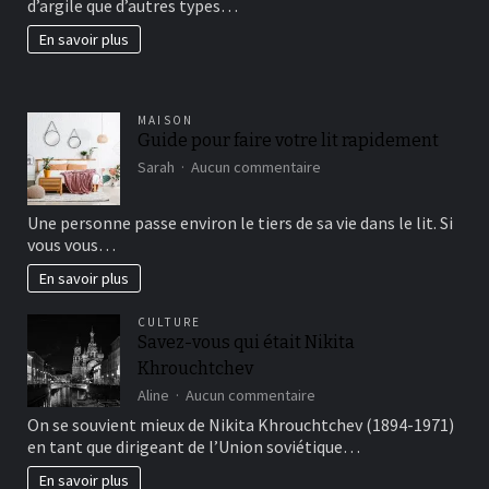
d’argile que d’autres types…
beau
jardin
En savoir plus
fertil?
MAISON
Guide pour faire votre lit rapidement
sur
Sarah
Aucun commentaire
Guide
pour
Une personne passe environ le tiers de sa vie dans le lit. Si
faire
vous vous…
votre
lit
En savoir plus
rapidement
CULTURE
Savez-vous qui était Nikita
Khrouchtchev
sur
Aline
Aucun commentaire
Savez-
On se souvient mieux de Nikita Khrouchtchev (1894-1971)
vous
en tant que dirigeant de l’Union soviétique…
qui
était
En savoir plus