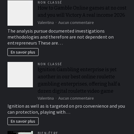
NON CLASSÉ
choisir
How to Gamble Online games at no cost
and you will Victory A real income 2026
sur
Valentina
Aucun commentaire
How
The analysis pursue documented investigations
to
methodologies and therefore are not dependent on
Gamble
entrepreneurs These are…
Online
games
En savoir plus
at
no
NON CLASSÉ
cost
Ignition Gambling enterprise is yet
and
you
another in our best online roulette
will
gambling enterprises, offering half a
Victory
dozen digital roulette video game
A
real
sur
Valentina
Aucun commentaire
income
Ignition
Ignition as well as is targeted on pro convenience and you
2026
Gambling
can protection, playing with…
enterprise
is
En savoir plus
yet
another
BIEN-ÊTRE