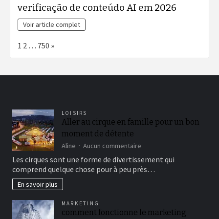
verificação de conteúdo AI em 2026
Voir article complet
Page:
Next
1
2
…
750
»
LOISIRS
Aller au cirque en famille pour un bon
moment de détente
sur
Aline
Aucun commentaire
Aller
Les cirques sont une forme de divertissement qui
au
comprend quelque chose pour à peu près…
cirque
en
En savoir plus
famille
pour
MARKETING
un
comment fonctionne le marketing
bon