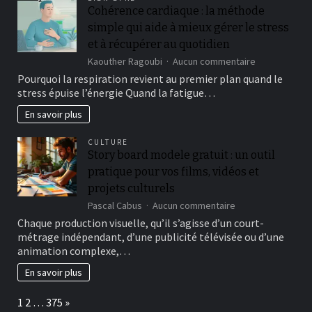
in
Cohérence cardiaque : la méthode
our
simple qui aide à mieux gérer le stress
best
online
et à récupérer au quotidien
roulette
sur
Kaouther Ragoubi
Aucun commentaire
gambling
Cohérence
Pourquoi la respiration revient au premier plan quand le
enterprises,
cardiaque
offering
stress épuise l’énergie Quand la fatigue…
:
half
la
En savoir plus
a
méthode
dozen
simple
digital
CULTURE
qui
roulette
Story board modele gratuit : un outil
aide
video
pratique pour vos films, vidéos et
à
game
mieux
projets culturels
gérer
sur
Pascal Cabus
Aucun commentaire
le
Story
Chaque production visuelle, qu’il s’agisse d’un court-
stress
board
et
métrage indépendant, d’une publicité télévisée ou d’une
modele
à
animation complexe,…
gratuit
récupérer
:
En savoir plus
au
un
quotidien
outil
Page:
Next
1
2
…
375
»
pratique