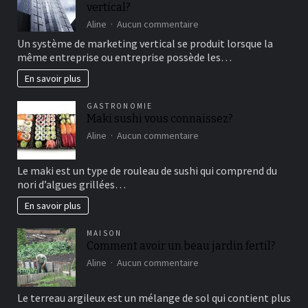
vertical?
moment
de
sur
Aline
Aucun commentaire
détente
comment
Un système de marketing vertical se produit lorsque la
fonctionne
même entreprise ou entreprise possède les…
le
marketing
En savoir plus
vertical?
GASTRONOMIE
Maki sushi vous connaissez?
sur
Aline
Aucun commentaire
Maki
sushi
Le maki est un type de rouleau de sushi qui comprend du
vous
nori d’algues grillées…
connaissez?
En savoir plus
MAISON
Comment avoir un beau jardin fertil?
sur
Aline
Aucun commentaire
Comment
avoir
Le terreau argileux est un mélange de sol qui contient plus
un