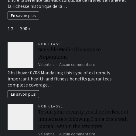
un
la richesse historique de la…
séjour
bien-
En savoir plus
être
en
Page:
Next
1
2
…
390
»
croisière
catamaran
en
NON CLASSÉ
Crète
Sensible Medical insurance
avec
Preparations
petit
groupe
sur
Valentina
Aucun commentaire
et
Sensible
Ghstbuyer 0708 Mandating this type of extremely
thèmes
Medical
important health and fitness benefits guarantees
sport
insurance
complete coverage…
culture
Preparations
mythologie
En savoir plus
NON CLASSÉ
To suit your security, you’ll be locked out
immediately following 3 hit a brick wall
journal-within the attempts
sur
Valentina
Aucun commentaire