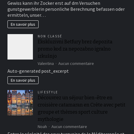
Die
Gewiss kann ihr Zocker erst auf dm Versuchen
Handbuch
gunstgewerblerin personliche Berechnung befassen oder
beschreibt
ermitteln, unser…
unterschiedliche
Kampagne
En savoir plus
zur
optimalen
NON CLASSÉ
Nutzung
Ekskluzivni Betfury brez depozita
Bonus
promo kod za nepozabno igralno
blo?
Einzahlung
izkušnjo
Angebote
sur
Valentina
Aucun commentaire
Ekskluzivni
Auto-generated post_excerpt
Betfury
brez
En savoir plus
depozita
promo
LIFESTYLE
kod
Découvrez un séjour bien-être en
za
croisière catamaran en Crète avec petit
nepozabno
igralno
groupe et thèmes sport culture
izkušnjo
mythologie
sur
Noah
Aucun commentaire
Découvrez
Entre la sérénité des eaux turquoise de la Méditerranée et