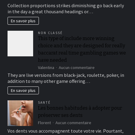
To
Collection proportions strikes diminishing go back early
suit
in the day a great thousand headings or…
your
security,
En savoir plus
you’ll
be
NON CLASSÉ
locked
This type of include more winning
out
choice and they are designed for really
immediately
following
baccarat real time gambling games we
3
have needed
hit
sur
Valentina
Aucun commentaire
a
This
brick
They are live versions from black-jack, roulette, poker, in
type
wall
addition to many other game offering…
of
journal-
include
within
En savoir plus
more
the
winning
attempts
SANTÉ
choice
Les bonnes habitudes à adopter pour
and
préserver ses dents
they
are
sur
Florent
Aucun commentaire
designed
Les
Vos dents vous accompagnent toute votre vie. Pourtant,
for
bonnes