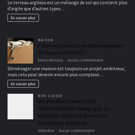
Le terreau argileux est un mélange de sol qui contient plus
un
d’argile que d’autres types…
beau
jardin
En savoir plus
fertil?
MAISON
Comment réussir son déménagement
de maison à Paris 15 ?
sur
Emna Amouna
Aucun commentaire
Comment
Déménager une maison est toujours un projet ambitieux,
réussir
mais cela peut devenir encore plus complexe…
son
déménagement
En savoir plus
de
maison
NON CLASSÉ
à
Die Handbuch beschreibt
Paris
unterschiedliche Kampagne zur
15
?
optimalen Nutzung Bonus blo?
Einzahlung Angebote
sur
Valentina
Aucun commentaire