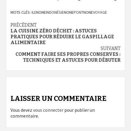
MOTS CLÉS:
ILE
NONE
INDONÉSIE
NONE
PONT
NONE
VOYAGE
Navigation
PRÉCÉDENT
LA CUISINE ZÉRO DÉCHET : ASTUCES
d’article
PRATIQUES POUR RÉDUIRE LE GASPILLAGE
ALIMENTAIRE
SUIVANT
COMMENT FAIRE SES PROPRES CONSERVES :
TECHNIQUES ET ASTUCES POUR DÉBUTER
LAISSER UN COMMENTAIRE
Vous devez
vous connecter
pour publier un
commentaire.