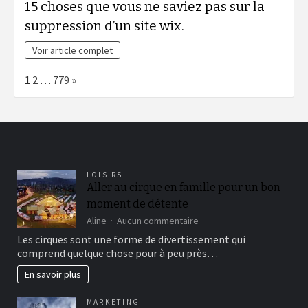
15 choses que vous ne saviez pas sur la
suppression d’un site wix.
Voir article complet
Page:
Next
1
2
…
779
»
LOISIRS
Aller au cirque en famille pour un bon
moment de détente
sur
Aline
Aucun commentaire
Aller
Les cirques sont une forme de divertissement qui
au
comprend quelque chose pour à peu près…
cirque
en
En savoir plus
famille
pour
MARKETING
un