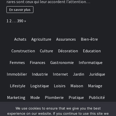
rares sont ceux qui leur accordent l’attention…
really
habitudes
baccarat
à
En savoir plus
real
adopter
time
pour
Page:
Next
1
2
…
390
»
gambling
préserver
games
ses
we
dents
have
Achats
Agriculture
Assurances
Bien-être
needed
Construction
Culture
Décoration
Education
Femmes
Finances
Gastronomie
Informatique
Immobilier
Industrie
Internet
Jardin
Juridique
Lifestyle
Logistique
Loisirs
Maison
Mariage
Marketing
Mode
Plomberie
Pratique
Publicité
We use cookies to ensure that we give you the best
Santé
Services
Sport
Textile
Tourisme
experience on our website. If you continue to use this site we