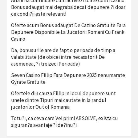
Afla in la continuare cum activezi toate Conti casino
Bonus adaugat mai degraba decat depunere ?i doar
ce condi?ii este relevant!
Oferte acum Bonus adaugat De Cazino Gratuite Fara
Depunere Disponibile La Jucatorii Romani Cu Frank
Casino
Da, bonusurile are de fapt o perioada de timp a
valabilitate (de obicei intre necasatorit De
asemenea, ?i treizeci Perioada)
Seven Casino Fillip Fara Depunere 2025 nenumarate
Gyrate Gratuite
Ofertele din cauza Fillip in locul depunere sunt
unele dintre Tipuri mai cautate in la randul
jucatorilor Out of Romania
Totu?i, ca ceva care Vei primi ABSOLVE, exista cu
siguran?a avantaje ?i de?inu?i