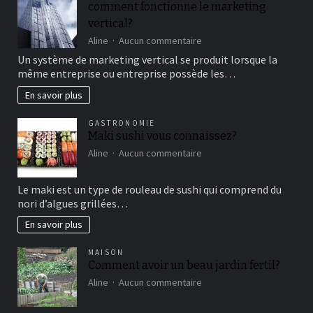
comment fonctionne le marketing
bon
vertical?
moment
de
sur
Aline
Aucun commentaire
détente
comment
Un système de marketing vertical se produit lorsque la
fonctionne
même entreprise ou entreprise possède les…
le
marketing
En savoir plus
vertical?
GASTRONOMIE
Maki sushi vous connaissez?
sur
Aline
Aucun commentaire
Maki
sushi
Le maki est un type de rouleau de sushi qui comprend du
vous
nori d’algues grillées…
connaissez?
En savoir plus
MAISON
Comment avoir un beau jardin fertil?
sur
Aline
Aucun commentaire
Comment
avoir