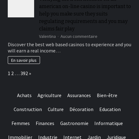
count
each
american on-line casino is important to
anywhere
and
between
every
help you make sure they suits
5
playoff
regulating requirements and you may
and
game
claims fair play
25
%,
sur
Valentina
Aucun commentaire
while
Verifying
Discover the best web based casinos to experience and you
you
the
will earn a real income…
are
fresh
slots
licenses
En savoir plus
constantly
off
amount
an
Page:
Next
1
2
…
392
»
getting
american
100%
on-
line
casino
Achats
Agriculture
Assurances
Bien-être
is
important
to
Construction
Culture
Décoration
Education
help
you
Femmes
Finances
Gastronomie
Informatique
make
sure
they
Immobilier
Industrie
Internet
Jardin
Juridique