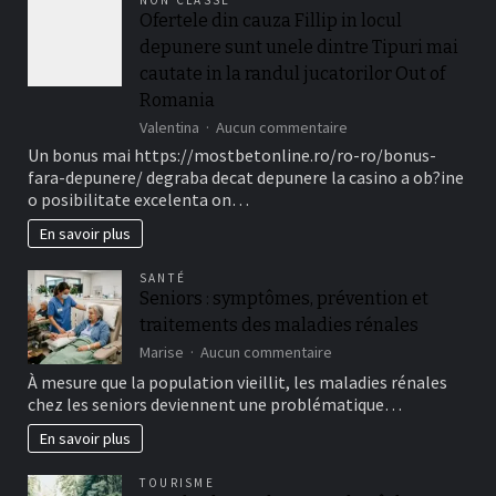
NON CLASSÉ
Ofertele din cauza Fillip in locul
depunere sunt unele dintre Tipuri mai
cautate in la randul jucatorilor Out of
Romania
sur
Valentina
Aucun commentaire
Ofertele
Un bonus mai https://mostbetonline.ro/ro-ro/bonus-
din
fara-depunere/ degraba decat depunere la casino a ob?ine
cauza
o posibilitate excelenta on…
Fillip
in
En savoir plus
locul
depunere
SANTÉ
sunt
Seniors : symptômes, prévention et
unele
traitements des maladies rénales
dintre
Tipuri
sur
Marise
Aucun commentaire
mai
Seniors
À mesure que la population vieillit, les maladies rénales
cautate
:
chez les seniors deviennent une problématique…
in
symptômes,
la
prévention
En savoir plus
randul
et
jucatorilor
traitements
Out
TOURISME
des