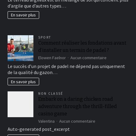
un
d’argile que d’autres types…
beau
jardin
En savoir plus
fertil?
SPORT
Comment réaliser les fondations avant
d’installer un terrain de padel ?
sur
Elowen Faelnor
Aucun commentaire
Comment
Le succès d’un projet de padel ne dépend pas uniquement
réaliser
de la qualité du gazon…
les
fondations
En savoir plus
avant
d’installer
NON CLASSÉ
un
Embark on a daring chicken road
terrain
adventure through the thrill-filled
de
padel
casino game
?
sur
Valentina
Aucun commentaire
Embark
Auto-generated post_excerpt
on