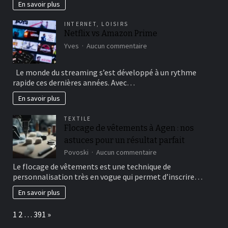
a
En savoir plus
daring
chicken
INTERNET
,
LOISIRS
road
Netflix vs Amazon Prime
adventure
sur
Yves
Aucun commentaire
through
Netflix
the
vs
thrill-
Le monde du streaming s’est développé à un rythme
Amazon
filled
rapide ces dernières années. Avec…
Prime
casino
game
En savoir plus
TEXTILE
Flocage de vêtements à Agen : nos
astuces pour un résultat parfait
sur
Povoski
Aucun commentaire
Flocage
Le flocage de vêtements est une technique de
de
personnalisation très en vogue qui permet d’inscrire…
vêtements
à
En savoir plus
Agen
:
Page:
Next
1
2
…
391
»
nos
astuces