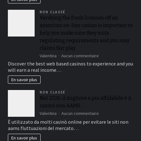
poker
at
for
the
NON CLASSÉ
every
for
Verifying the fresh licenses off an
count
each
american on-line casino is important to
anywhere
and
between
every
help you make sure they suits
5
playoff
regulating requirements and you may
and
game
claims fair play
25
%,
sur
Valentina
Aucun commentaire
while
Verifying
Discover the best web based casinos to experience and you
you
the
will earn a real income…
are
fresh
slots
licenses
En savoir plus
constantly
off
amount
an
NON CLASSÉ
getting
american
Nel 2026, il migliore e più affidabile è il
100%
on-
casinò non AAMS.
line
casino
sur
Valentina
Aucun commentaire
is
Nel
È utilizzato da molti casinò online per evitare le siti non
important
2026,
aams fluttuazioni del mercato…
to
il
help
migliore
En savoir plus
you