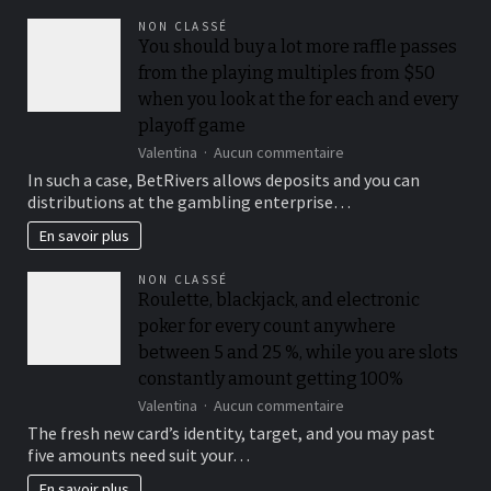
pour
NON CLASSÉ
un
You should buy a lot more raffle passes
résultat
from the playing multiples from $50
parfait
when you look at the for each and every
playoff game
sur
Valentina
Aucun commentaire
You
In such a case, BetRivers allows deposits and you can
should
distributions at the gambling enterprise…
buy
a
En savoir plus
lot
more
NON CLASSÉ
raffle
Roulette, blackjack, and electronic
passes
poker for every count anywhere
from
the
between 5 and 25 %, while you are slots
playing
constantly amount getting 100%
multiples
sur
Valentina
Aucun commentaire
from
Roulette,
$50
The fresh new card’s identity, target, and you may past
blackjack,
when
five amounts need suit your…
and
you
electronic
look
En savoir plus