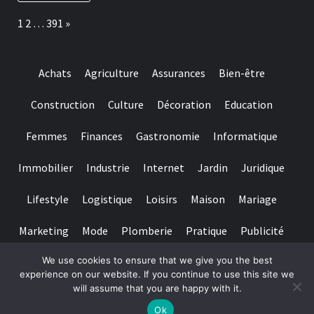
e
make
più
Page:
Next
1
2
…
391
»
sure
affidabile
they
è
suits
il
regulating
casinò
Achats
Agriculture
Assurances
Bien-être
requirements
non
and
AAMS.
you
Construction
Culture
Décoration
Education
may
claims
Femmes
Finances
Gastronomie
Informatique
fair
play
Immobilier
Industrie
Internet
Jardin
Juridique
Lifestyle
Logistique
Loisirs
Maison
Mariage
Marketing
Mode
Plomberie
Pratique
Publicité
We use cookies to ensure that we give you the best
Santé
Services
Sport
Textile
Tourisme
experience on our website. If you continue to use this site we
will assume that you are happy with it.
Copyright © All rights reserved.
|
Magazine 7
par AF themes
Ok