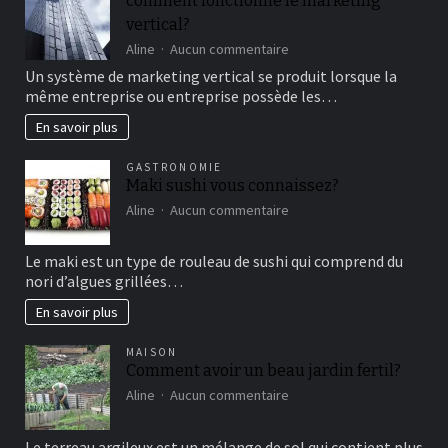
comment fonctionne le marketing
bon
vertical?
moment
de
sur
Aline
Aucun commentaire
détente
comment
Un système de marketing vertical se produit lorsque la
fonctionne
même entreprise ou entreprise possède les…
le
marketing
En savoir plus
vertical?
GASTRONOMIE
Maki sushi vous connaissez?
sur
Aline
Aucun commentaire
Maki
sushi
Le maki est un type de rouleau de sushi qui comprend du
vous
nori d’algues grillées…
connaissez?
En savoir plus
MAISON
Comment avoir un beau jardin fertil?
sur
Aline
Aucun commentaire
Comment
avoir
Le terreau argileux est un mélange de sol qui contient plus