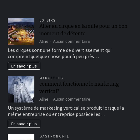
LOISIRS
Aller au cirque en famille pour un bon
moment de détente
sur
Aline
Aucun commentaire
Aller
Les cirques sont une forme de divertissement qui
au
comprend quelque chose pour à peu près…
cirque
en
En savoir plus
famille
pour
MARKETING
un
comment fonctionne le marketing
bon
vertical?
moment
de
sur
Aline
Aucun commentaire
détente
comment
Un système de marketing vertical se produit lorsque la
fonctionne
même entreprise ou entreprise possède les…
le
marketing
En savoir plus
vertical?
GASTRONOMIE