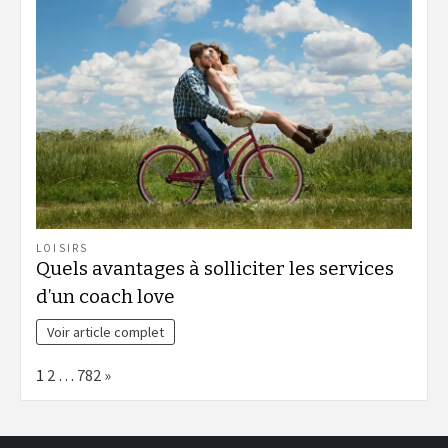
LOISIRS
Quels avantages à solliciter les services
d’un coach love
Voir article complet
Page:
Next
1
2
…
782
»