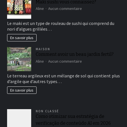
Maki sushi vous connaissez?
sur
Aline
Aucun commentaire
Maki
sushi
Le maki est un type de rouleau de sushi qui comprend du
vous
nori d’algues grillées…
connaissez?
En savoir plus
MAISON
Comment avoir un beau jardin fertil?
sur
Aline
Aucun commentaire
Comment
avoir
Le terreau argileux est un mélange de sol qui contient plus
un
d’argile que d’autres types…
beau
jardin
En savoir plus
fertil?
NON CLASSÉ
Como otimizar sua estratégia de
verificação de conteúdo AI em 2026