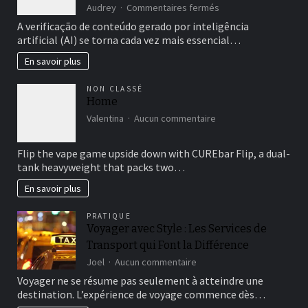
sur
Audrey
Commentaires fermés
Como
A verificação de conteúdo gerado por inteligência
otimizar
artificial (AI) se torna cada vez mais essencial…
sua
estratégia
En savoir plus
de
verificação
NON CLASSÉ
de
Home
conteúdo
sur
AI
Valentina
Aucun commentaire
Home
em
2026
Flip the vape game upside down with CUREbar Flip, a dual-
tank heavyweight that packs two…
En savoir plus
PRATIQUE
Voyager avec Style : Les Services de
Transport qui Font la Différence
sur
Joel
Aucun commentaire
Voyager
Voyager ne se résume pas seulement à atteindre une
avec
destination. L’expérience de voyage commence dès…
Style