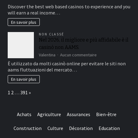
while
Verifying
Discover the best web based casinos to experience and you
you
the
will earn a real income…
are
fresh
slots
licenses
En savoir plus
constantly
off
amount
an
NON CLASSÉ
getting
american
Nel 2026, il migliore e più affidabile è il
100%
on-
casinò non AAMS.
line
casino
sur
Valentina
Aucun commentaire
is
Nel
È utilizzato da molti casinò online per evitare le siti non
important
2026,
aams fluttuazioni del mercato…
to
il
help
migliore
En savoir plus
you
e
make
più
Page:
Next
1
2
…
391
»
sure
affidabile
they
è
suits
il
regulating
casinò
Achats
Agriculture
Assurances
Bien-être
requirements
non
and
AAMS.
you
Construction
Culture
Décoration
Education
may
claims