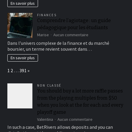
:
En savoir plus
Les
Services
FINANCES
de
Comprendre l’agiotage : un guide
Transport
pédagogique pour les étudiants
qui
Font
sur
Marise
Aucun commentaire
la
Comprendre
Dans l’univers complexe de la finance et du marché
Différence
l’agiotage
boursier, un terme revient souvent dans…
:
un
En savoir plus
guide
pédagogique
Page:
Next
1
2
…
391
»
pour
les
étudiants
NON CLASSÉ
You should buy a lot more raffle passes
from the playing multiples from $50
when you look at the for each and every
playoff game
sur
Valentina
Aucun commentaire
You
In such a case, BetRivers allows deposits and you can
should