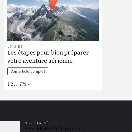
LOISIRS
Les étapes pour bien préparer
votre aventure aérienne
Voir article complet
Page:
Next
1
2
…
779
»
NON CLASSÉ
Sensible Medical insurance