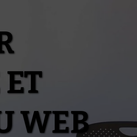
R
 ET
U WEB