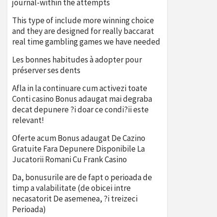
journal-within the attempts
This type of include more winning choice
and they are designed for really baccarat
real time gambling games we have needed
Les bonnes habitudes à adopter pour
préserver ses dents
Afla in la continuare cum activezi toate
Conti casino Bonus adaugat mai degraba
decat depunere ?i doar ce condi?ii este
relevant!
Oferte acum Bonus adaugat De Cazino
Gratuite Fara Depunere Disponibile La
Jucatorii Romani Cu Frank Casino
Da, bonusurile are de fapt o perioada de
timp a valabilitate (de obicei intre
necasatorit De asemenea, ?i treizeci
Perioada)