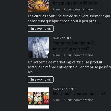
bon moment de détente
sur
Aline
Aucun commentaire
Aller
Les cirques sont une forme de divertissement qui
au
comprend quelque chose pour à peu près…
cirque
en
En savoir plus
famille
pour
MARKETING
un
comment fonctionne le
bon
marketing vertical?
moment
de
sur
Aline
Aucun commentaire
détente
comment
Un système de marketing vertical se produit
fonctionne
lorsque la même entreprise ou entreprise possèd
le
les…
marketing
vertical?
En savoir plus
GASTRONOMIE
Maki sushi vous connaissez?
sur
Aline
Aucun commentaire
Maki
sushi