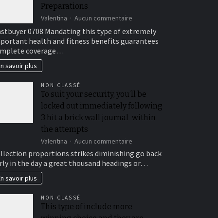
Preparations
sur
Valentina
Aucun commentaire
Sensible
stbuyer 0708 Mandating this type of extremely
Medical
portant health and fitness benefits guarantees
insurance
mplete coverage…
Preparations
n savoir plus
NON CLASSÉ
To suit your security, you’ll be
locked out immediately following
3 hit a brick wall journal-within
the attempts
sur
Valentina
Aucun commentaire
To
llection proportions strikes diminishing go back
n
suit
rly in the day a great thousand headings or…
your
security,
n savoir plus
you’ll
be
NON CLASSÉ
locked
This type of include more
out