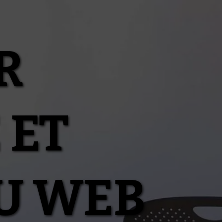
R
 ET
U WEB