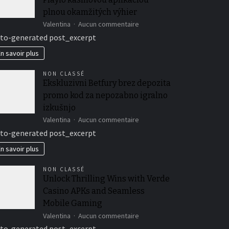
plnou okamžitých výhier
sur
Valentina
Aucun commentaire
Zažite
to-generated post_excerpt
nepoznané
vzrušenie
n savoir plus
s
Playio
NON CLASSÉ
kasínovou
Ekskluzivni Betfury brez depozita
aplikáciou
promo kod za nepozabno igralno
plnou
okamžitých
izkušnjo
výhier
sur
Valentina
Aucun commentaire
Ekskluzivni
to-generated post_excerpt
Betfury
brez
n savoir plus
depozita
promo
NON CLASSÉ
kod
Unlock Thrilling Wins with Verde
za
Casino APKs and Seamless
nepozabno
igralno
Mobile Gaming
izkušnjo
sur
Valentina
Aucun commentaire
Unlock
to-generated post_excerpt