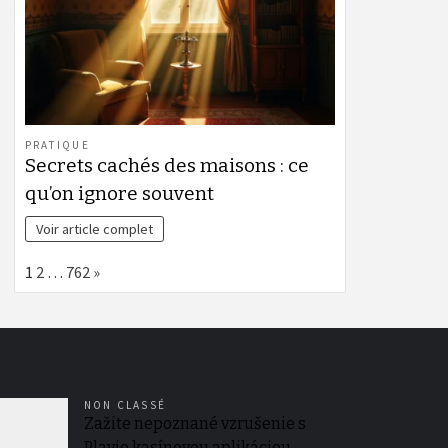
PRATIQUE
Secrets cachés des maisons : ce
qu’on ignore souvent
Voir article complet
Page:
Next
1
2
…
762
»
NON CLASSÉ
Zažite nepoznané vzrušenie s
Playio kasínovou aplikáciou