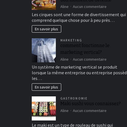
sur
Aline
Aucun commentaire
Aller
Les cirques sont une forme de divertissement qui
au
comprend quelque chose pour à peu près…
cirque
en
En savoir plus
famille
pour
MARKETING
un
comment fonctionne le
bon
marketing vertical?
moment
de
sur
Aline
Aucun commentaire
détente
comment
Un système de marketing vertical se produit
fonctionne
lorsque la même entreprise ou entreprise possèd
le
les…
marketing
vertical?
En savoir plus
GASTRONOMIE
Maki sushi vous connaissez?
sur
Aline
Aucun commentaire
Maki
sushi
Le maki est un type de rouleau de sushi qui
vous