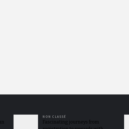
NON CLASSÉ
 un
Fascinating journeys from
registration to rewards with