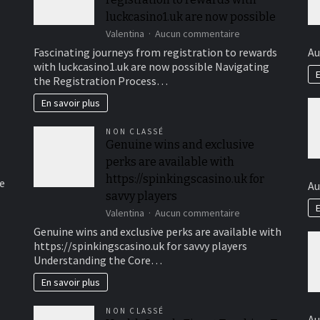
luckcasino1.uk are now possible
sur
Valentina
Aucun commentaire
Fascinating
Fascinating journeys from registration to rewards
Au
journeys
with luckcasino1.uk are now possible Navigating
from
E
the Registration Process…
registration
to
En savoir plus
rewards
with
NON CLASSÉ
luckcasino1.uk
Genuine wins and exclusive
are
perks are available with
now
possible
https://spinkingscasino.uk for
e
Au
savvy players
E
sur
Valentina
Aucun commentaire
Genuine
Genuine wins and exclusive perks are available with
wins
https://spinkingscasino.uk for savvy players
and
Understanding the Core…
exclusive
perks
En savoir plus
are
available
NON CLASSÉ
with
Au