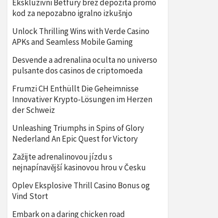
Ekskluzivni Betfury brez depozita promo
kod za nepozabno igralno izkušnjo
Unlock Thrilling Wins with Verde Casino
APKs and Seamless Mobile Gaming
Desvende a adrenalina oculta no universo
pulsante dos casinos de criptomoeda
Frumzi CH Enthüllt Die Geheimnisse
Innovativer Krypto-Lösungen im Herzen
der Schweiz
Unleashing Triumphs in Spins of Glory
Nederland An Epic Quest for Victory
Zažijte adrenalinovou jízdu s
nejnapínavější kasinovou hrou v Česku
Oplev Eksplosive Thrill Casino Bonus og
Vind Stort
Embark on a daring chicken road