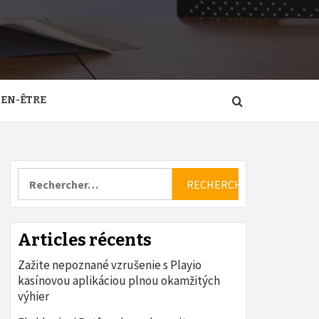
IEN-ÊTRE
Rechercher :
Articles récents
Zažite nepoznané vzrušenie s Playio
kasínovou aplikáciou plnou okamžitých
výhier