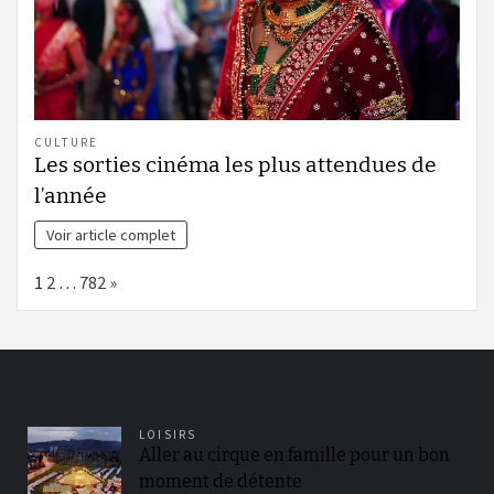
CULTURE
Les sorties cinéma les plus attendues de
l’année
Voir article complet
Page:
Next
1
2
…
782
»
LOISIRS
Aller au cirque en famille pour un bon
moment de détente