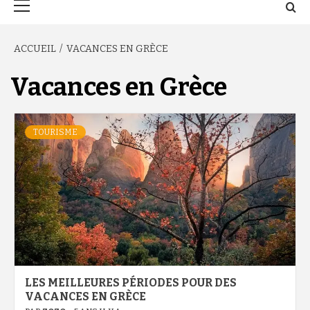
principal
ACCUEIL
VACANCES EN GRÈCE
Vacances en Grèce
TOURISME
LES MEILLEURES PÉRIODES POUR DES
VACANCES EN GRÈCE