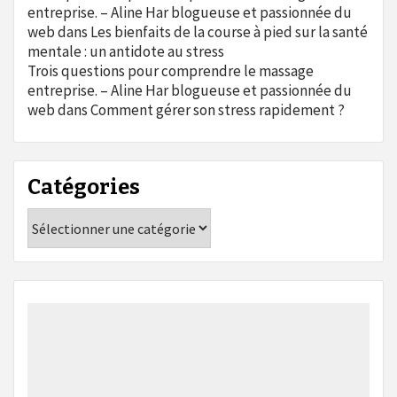
entreprise. – Aline Har blogueuse et passionnée du
web
dans
Les bienfaits de la course à pied sur la santé
mentale : un antidote au stress
Trois questions pour comprendre le massage
entreprise. – Aline Har blogueuse et passionnée du
web
dans
Comment gérer son stress rapidement ?
Catégories
Catégories