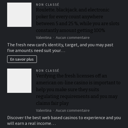
more
NON CLASSÉ
raffle
Roulette, blackjack, and electronic
passes
poker for every count anywhere
from
the
between 5 and 25 %, while you are slots
playing
constantly amount getting 100%
multiples
sur
Valentina
Aucun commentaire
from
Roulette,
$50
The fresh new card’s identity, target, and you may past
blackjack,
when
five amounts need suit your…
and
you
electronic
look
En savoir plus
poker
at
for
the
NON CLASSÉ
every
for
Verifying the fresh licenses off an
count
each
american on-line casino is important to
anywhere
and
between
every
help you make sure they suits
5
playoff
regulating requirements and you may
and
game
claims fair play
25
%,
sur
Valentina
Aucun commentaire
while
Verifying
Discover the best web based casinos to experience and you
you
the
will earn a real income…
are
fresh