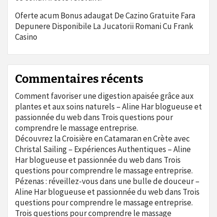
Oferte acum Bonus adaugat De Cazino Gratuite Fara
Depunere Disponibile La Jucatorii Romani Cu Frank
Casino
Commentaires récents
Comment favoriser une digestion apaisée grâce aux
plantes et aux soins naturels – Aline Har blogueuse et
passionnée du web
dans
Trois questions pour
comprendre le massage entreprise.
Découvrez la Croisière en Catamaran en Crète avec
Christal Sailing – Expériences Authentiques – Aline
Har blogueuse et passionnée du web
dans
Trois
questions pour comprendre le massage entreprise.
Pézenas : réveillez-vous dans une bulle de douceur –
Aline Har blogueuse et passionnée du web
dans
Trois
questions pour comprendre le massage entreprise.
Trois questions pour comprendre le massage