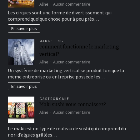
sur
Aline
Aucun commentaire
Aller
Les cirques sont une forme de divertissement qui
au
comprend quelque chose pour à peu près…
cirque
en
En savoir plus
famille
pour
MARKETING
un
comment fonctionne le marketing
bon
vertical?
moment
de
sur
Aline
Aucun commentaire
détente
comment
Un système de marketing vertical se produit lorsque la
fonctionne
même entreprise ou entreprise possède les…
le
marketing
En savoir plus
vertical?
GASTRONOMIE
Maki sushi vous connaissez?
sur
Aline
Aucun commentaire
Maki
sushi
Le maki est un type de rouleau de sushi qui comprend du
vous
nori d’algues grillées…
connaissez?