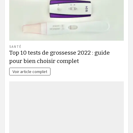
SANTÉ
Top 10 tests de grossesse 2022 : guide
pour bien choisir complet
Voir article complet