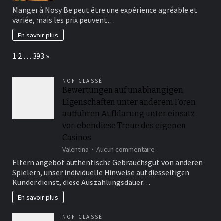
À
Manger à Nosy Be peut être une expérience agréable et
quoi
variée, mais les prix peuvent…
s’attendre
côté
En savoir plus
prix
pour
Page:
Next
1
2
…
393
»
manger
à
Nosy
NON CLASSÉ
Be
Bewertungen auf unabhangigen
?
Eigenschaften unter anderem Foren
auffuhren Aufklarung unter einsatz
von ebendiese Treue des eigenen
Casinos
sur
Valentina
Aucun commentaire
Bewertungen
Eltern angebot authentische Gebrauchsgut von anderen
auf
Spielern, unser individuelle Hinweise auf diesseitigen
unabhangigen
Kundendienst, diese Auszahlungsdauer…
Eigenschaften
unter
En savoir plus
anderem
Foren
NON CLASSÉ
auffuhren