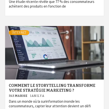
Une étude récente révèle que 77 % des consommateurs
achètent des produits en fonction de
INTERNET
COMMENT LE STORYTELLING TRANSFORME
VOTRE STRATÉGIE MARKETING ?
PAR
MARISE
1 AN IL Y A
Dans un monde où la surinformation inonde les
consommateurs, capter leur attention devient un défi