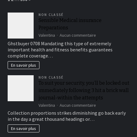
NON CLASSÉ
Sensible Medical insurance
Preparations
sur
Valentina
Aucun commentaire
Sensible
Ghstbuyer 0708 Mandating this type of extremely
Medical
important health and fitness benefits guarantees
insurance
complete coverage…
Preparations
En savoir plus
NON CLASSÉ
To suit your security, you’ll be locked out
immediately following 3 hit a brick wall
journal-within the attempts
sur
Valentina
Aucun commentaire
To
Collection proportions strikes diminishing go back early
suit
in the day a great thousand headings or…
your
security,
En savoir plus
you’ll