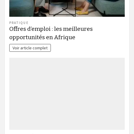
PRATIQUE
Offres d’emploi : les meilleures
opportunités en Afrique
Voir article complet