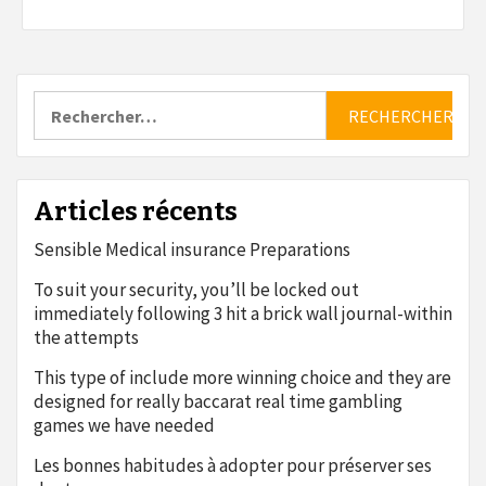
Rechercher :
Articles récents
Sensible Medical insurance Preparations
To suit your security, you’ll be locked out
immediately following 3 hit a brick wall journal-within
the attempts
This type of include more winning choice and they are
designed for really baccarat real time gambling
games we have needed
Les bonnes habitudes à adopter pour préserver ses