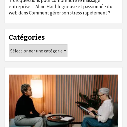
Trois questions pour comprendre le massage
entreprise. – Aline Har blogueuse et passionnée du
web
dans
Comment gérer son stress rapidement ?
Catégories
Catégories