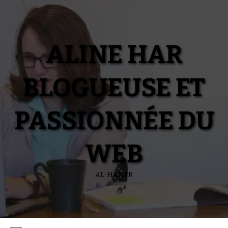
Aller
au
contenu
ALINE HAR
BLOGUEUSE ET
PASSIONNÉE DU
WEB
AL-HAR.FR
Menu