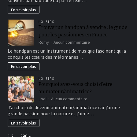
souvent par habitude ou par réflexe…
brosse
à
En savoir plus
dents
:
LOISIRS
ce
Trouver un handpan à vendre : le guide
détail
pour les passionnés en France
peut
tout
sur
Romy
Aucun commentaire
changer
Trouver
Le handpan est un instrument de musique fascinant qui a
un
conquis les cœurs des mélomanes…
handpan
à
En savoir plus
vendre
:
LOISIRS
le
Pourquoi avez-vous choisi d’être
guide
animateur/animatrice?
pour
les
sur
Joel
Aucun commentaire
passionnés
Pourquoi
J’ai choisi de devenir animateur/animatrice car j’ai une
en
avez-
grande passion pour la nature et j’aime…
France
vous
choisi
En savoir plus
d’être
animateur/animatrice?
Page:
Next
1
2
…
390
»