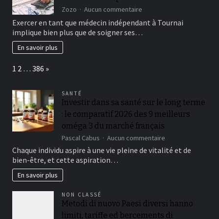
sur
Zozo
Aucun commentaire
L’impact
Exercer en tant que médecin indépendant à Tournai
fiscal
implique bien plus que de soigner ses…
du
choix
En savoir plus
du
statut
Page:
Next
1
2
…
386
»
des
médecins
indépendants
SANTÉ
à
Investir dans sa santé sur le long terme
Tournai
: le comparatif 2026 des 9 meilleurs
oméga 3 du marché français
sur
Pascal Cabus
Aucun commentaire
Investir
Chaque individu aspire à une vie pleine de vitalité et de
dans
bien-être, et cette aspiration…
sa
santé
En savoir plus
sur
le
NON CLASSÉ
long
Metodi di nuovo Paesi diversi hanno
terme
limiti, tariffe ed bercements di
: