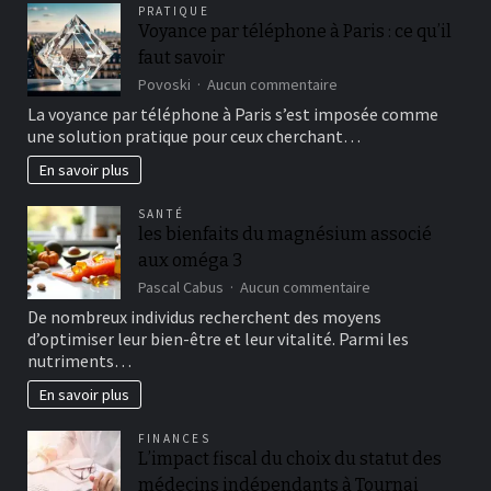
PRATIQUE
Voyance par téléphone à Paris : ce qu’il
faut savoir
sur
Povoski
Aucun commentaire
Voyance
La voyance par téléphone à Paris s’est imposée comme
par
une solution pratique pour ceux cherchant…
téléphone
à
En savoir plus
Paris
:
SANTÉ
ce
les bienfaits du magnésium associé
qu’il
aux oméga 3
faut
savoir
sur
Pascal Cabus
Aucun commentaire
les
De nombreux individus recherchent des moyens
bienfaits
d’optimiser leur bien-être et leur vitalité. Parmi les
du
nutriments…
magnésium
associé
En savoir plus
aux
oméga
FINANCES
3
L’impact fiscal du choix du statut des
médecins indépendants à Tournai