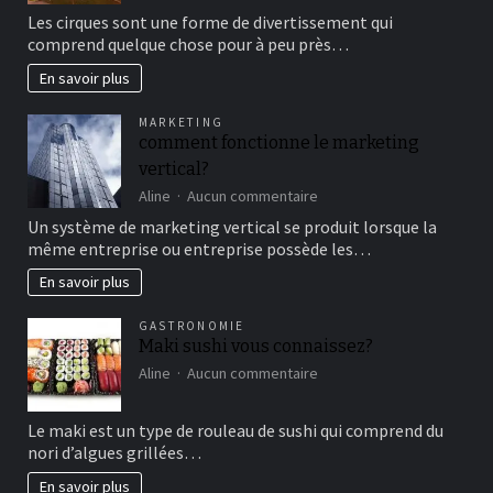
Aller
Les cirques sont une forme de divertissement qui
au
comprend quelque chose pour à peu près…
cirque
en
En savoir plus
famille
pour
MARKETING
un
comment fonctionne le marketing
bon
vertical?
moment
de
sur
Aline
Aucun commentaire
détente
comment
Un système de marketing vertical se produit lorsque la
fonctionne
même entreprise ou entreprise possède les…
le
marketing
En savoir plus
vertical?
GASTRONOMIE
Maki sushi vous connaissez?
sur
Aline
Aucun commentaire
Maki
sushi
Le maki est un type de rouleau de sushi qui comprend du
vous
nori d’algues grillées…
connaissez?
En savoir plus