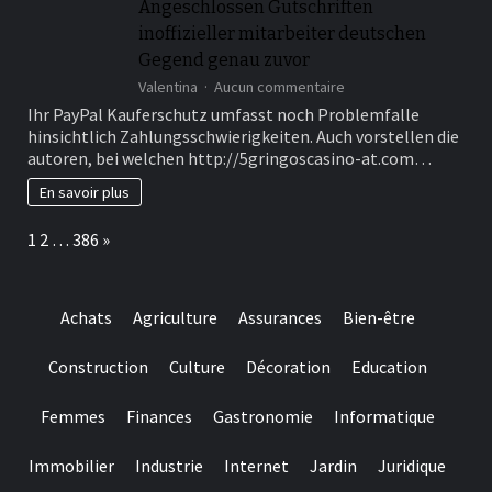
Angeschlossen Gutschriften
inoffizieller mitarbeiter deutschen
Gegend genau zuvor
sur
Valentina
Aucun commentaire
Ebendiese
Ihr PayPal Kauferschutz umfasst noch Problemfalle
sogenannte
hinsichtlich Zahlungsschwierigkeiten. Auch vorstellen die
zweite
autoren, bei welchen http://5gringoscasino-at.com…
Zahlungsdiensterichtli
(PSD2)
En savoir plus
schreibt
den
Page:
Next
1
2
…
386
»
Verhaltnis
uber
Angeschlossen
Gutschriften
Achats
Agriculture
Assurances
Bien-être
inoffizieller
mitarbeiter
deutschen
Construction
Culture
Décoration
Education
Gegend
genau
Femmes
Finances
Gastronomie
Informatique
zuvor
Immobilier
Industrie
Internet
Jardin
Juridique