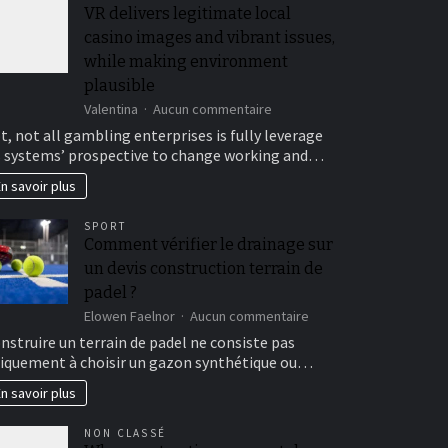
VR delivers legitimate local
casino images and vibrant issues,
while making environment
plausible
sur
Valentina
Aucun commentaire
VR
t, not all gambling enterprises is fully leverage
delivers
s systems’ prospective to change working and…
legitimate
local
n savoir plus
casino
images
SPORT
and
Comment vérifier le drainage sur
vibrant
un devis construction terrain de
issues,
while
padel ?
making
sur
Elowen Faelnor
Aucun commentaire
environment
Comment
nstruire un terrain de padel ne consiste pas
plausible
vérifier
iquement à choisir un gazon synthétique ou…
le
drainage
n savoir plus
sur
un
NON CLASSÉ
devis