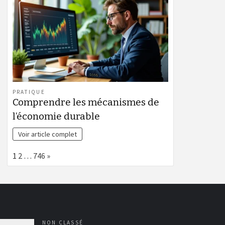
PRATIQUE
Comprendre les mécanismes de
l’économie durable
Voir article complet
Page:
Next
1
2
…
746
»
NON CLASSÉ