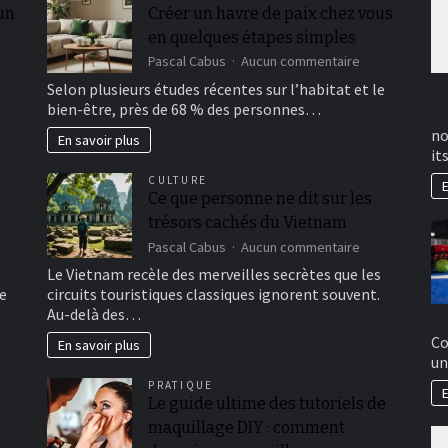
 un
Créer un havre de paix chez vous
en quelques étapes simples
sur
Pascal Cabus
Aucun commentaire
Créer
Selon plusieurs études récentes sur l’habitat et le
un
bien-être, près de 68 % des personnes…
havre
de
no
En savoir plus
paix
it
chez
CULTURE
E
vous
Ce que personne ne dit sur les
en
trésors cachés du Vietnam
quelques
étapes
sur
Pascal Cabus
Aucun commentaire
simples
Ce
Le Vietnam recèle des merveilles secrètes que les
que
e
circuits touristiques classiques ignorent souvent.
personne
Au-delà des…
ne
dit
Co
En savoir plus
sur
un
les
PRATIQUE
trésors
E
Le guide ultime des tutoriels de
cachés
du
maquillage DIY : comment
Vietnam