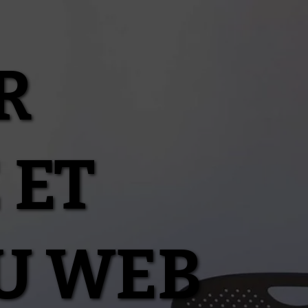
R
 ET
U WEB