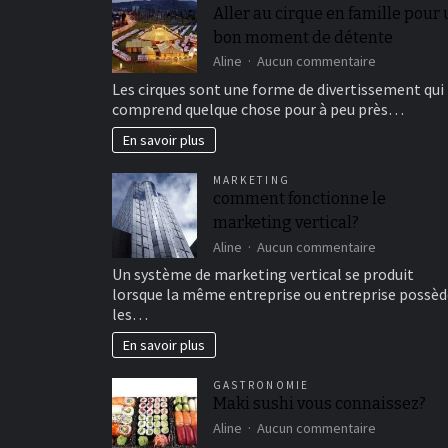
Aller au cirque en famille pour
bon moment de détente
sur
Aline
Aucun commentaire
Aller
Les cirques sont une forme de divertissement qui
au
comprend quelque chose pour à peu près…
cirque
en
En savoir plus
famille
pour
MARKETING
un
comment fonctionne le
bon
marketing vertical?
moment
de
sur
Aline
Aucun commentaire
détente
comment
Un système de marketing vertical se produit
fonctionne
lorsque la même entreprise ou entreprise possèd
le
les…
marketing
vertical?
En savoir plus
GASTRONOMIE
Maki sushi vous connaissez?
sur
Aline
Aucun commentaire
Maki