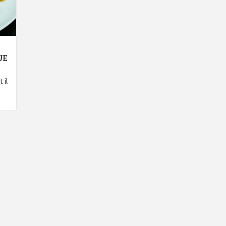
UE
 il