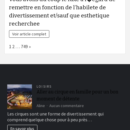
remettre en fonction de l’habilete de
divertissement et/sauf que esthetique
recherchee
Voir article complet
Page:
Next
1
2
…
749
»
LOISIRS
Aller au cirque en famille pour un bon
moment de détente
sur
Aline
Aucun commentaire
Aller
Les cirques sont une forme de divertissement qui
au
comprend quelque chose pour à peu près…
cirque
en
En savoir plus