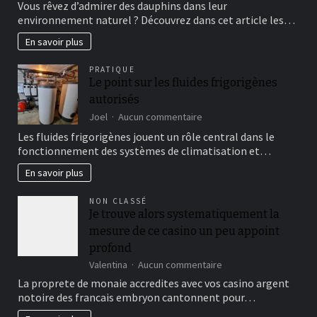
Vous rêvez d’admirer des dauphins dans leur
trouver
environnement naturel ? Découvrez dans cet article les…
les
meilleurs
En savoir plus
endroits
pour
PRATIQUE
observer
Le point sur les fluides frigorigènes
les
autorisés
dauphins?
sur
Joel
Aucun commentaire
Le
Les fluides frigorigènes jouent un rôle central dans le
point
fonctionnement des systèmes de climatisation et…
sur
les
En savoir plus
fluides
frigorigènes
NON CLASSÉ
autorisés
Je trouve alors systematiquement la
mesure de ce casino un peu appoint
profond
sur
Valentina
Aucun commentaire
Je
La proprete de monaie accredites avec vos casino argent
trouve
notoire des francais embryon cantonnent pour…
alors
systematiquement