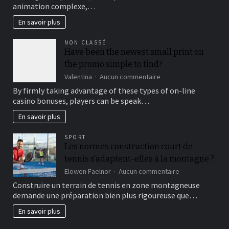
à
animation complexe,…
gratuit
récupérer
:
En savoir plus
au
un
quotidien
outil
NON CLASSÉ
pratique
Have been the newest small print on
pour
the promo simple to find?
vos
films,
sur
Valentina
Aucun commentaire
vidéos
Have
By firmly taking advantage of these types of on-line
et
been
casino bonuses, players can be speak…
projets
the
culturels
newest
En savoir plus
small
print
SPORT
on
Les normes construction court de
the
tennis s’adaptent-elles à la montagne ?
promo
simple
sur
Elowen Faelnor
Aucun commentaire
to
Les
Construire un terrain de tennis en zone montagneuse
find?
normes
demande une préparation bien plus rigoureuse que…
construction
court
En savoir plus
de
tennis