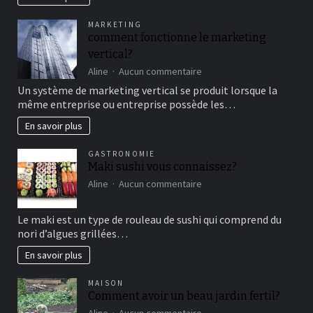
famille
pour
MARKETING
un
comment fonctionne le marketing
bon
vertical?
moment
de
sur
Aline
Aucun commentaire
détente
comment
Un système de marketing vertical se produit lorsque la
fonctionne
même entreprise ou entreprise possède les…
le
marketing
En savoir plus
vertical?
GASTRONOMIE
Maki sushi vous connaissez?
sur
Aline
Aucun commentaire
Maki
sushi
Le maki est un type de rouleau de sushi qui comprend du
vous
nori d’algues grillées…
connaissez?
En savoir plus
MAISON
Comment avoir un beau jardin fertil?
sur
Aline
Aucun commentaire