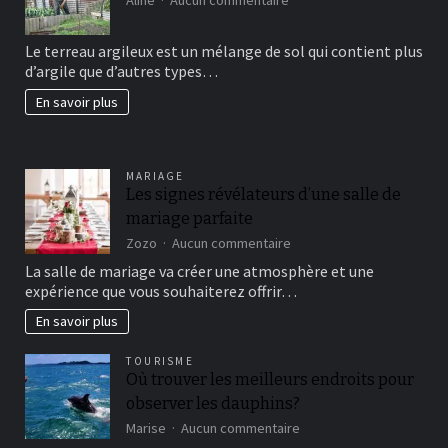
Comment
avoir
Le terreau argileux est un mélange de sol qui contient plus
un
d’argile que d’autres types…
beau
jardin
En savoir plus
fertil?
MARIAGE
Les signes révélateurs d’une salle de
mariage parfaite
sur
Zozo
Aucun commentaire
Les
La salle de mariage va créer une atmosphère et une
signes
expérience que vous souhaiterez offrir…
révélateurs
d’une
En savoir plus
salle
de
TOURISME
mariage
Où trouver les meilleurs endroits pour
parfaite
observer les dauphins?
sur
Marise
Aucun commentaire
Où