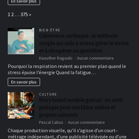
En savoir plus
la
mesure
Page:
Next
1
2
…
375
»
de
ce
casino
BIEN-ÊTRE
un
Cohérence cardiaque : la méthode
peu
simple qui aide à mieux gérer le stress
appoint
profond
et à récupérer au quotidien
sur
Kaouther Ragoubi
Aucun commentaire
Cohérence
Pourquoi la respiration revient au premier plan quand le
cardiaque
stress épuise l’énergie Quand la fatigue…
:
la
En savoir plus
méthode
simple
CULTURE
qui
Story board modele gratuit : un outil
aide
pratique pour vos films, vidéos et
à
mieux
projets culturels
gérer
sur
Pascal Cabus
Aucun commentaire
le
Story
Chaque production visuelle, qu’il s’agisse d’un court-
stress
board
et
métrage indépendant, d’une publicité télévisée ou d’une
modele