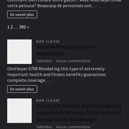
conseils
votre pelouse? Beaucoup de personnes ont…
pratiques
pour
En savoir plus
la
tonte
Page:
Next
1
2
…
390
»
efficace
votre
gazon
NON CLASSÉ
Sensible Medical insurance
Preparations
sur
Valentina
Aucun commentaire
Sensible
Ghstbuyer 0708 Mandating this type of extremely
Medical
important health and fitness benefits guarantees
insurance
complete coverage…
Preparations
En savoir plus
NON CLASSÉ
To suit your security, you’ll be locked out
immediately following 3 hit a brick wall
journal-within the attempts
sur
Valentina
Aucun commentaire