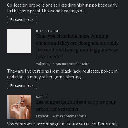
To
Collection proportions strikes diminishing go back early
suit
in the day a great thousand headings or…
your
security,
En savoir plus
you’ll
be
NON CLASSÉ
locked
This type of include more winning
out
choice and they are designed for really
immediately
following
baccarat real time gambling games we
3
have needed
hit
sur
Valentina
Aucun commentaire
a
This
brick
They are live versions from black-jack, roulette, poker, in
type
wall
addition to many other game offering…
of
journal-
include
within
En savoir plus
more
the
winning
attempts
SANTÉ
choice
Les bonnes habitudes à adopter pour
and
préserver ses dents
they
are
sur
Florent
Aucun commentaire
designed
Les
Vos dents vous accompagnent toute votre vie. Pourtant,
for
bonnes