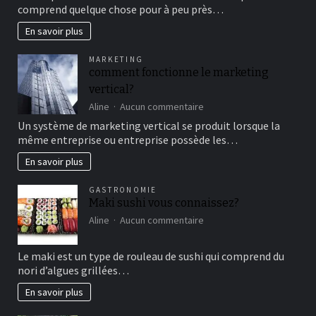
au
comprend quelque chose pour à peu près…
cirque
en
En savoir plus
famille
pour
MARKETING
un
comment fonctionne le marketing
bon
vertical?
moment
de
sur
Aline
Aucun commentaire
détente
comment
Un système de marketing vertical se produit lorsque la
fonctionne
même entreprise ou entreprise possède les…
le
marketing
En savoir plus
vertical?
GASTRONOMIE
Maki sushi vous connaissez?
sur
Aline
Aucun commentaire
Maki
sushi
Le maki est un type de rouleau de sushi qui comprend du
vous
nori d’algues grillées…
connaissez?
En savoir plus