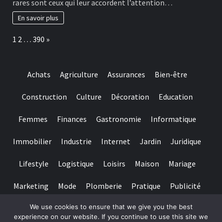
rares sont ceux qui leur accordent l’attention…
really
habitudes
baccarat
à
En savoir plus
real
adopter
time
pour
Page:
Next
1
2
…
390
»
gambling
préserver
games
ses
we
dents
have
Achats
Agriculture
Assurances
Bien-être
needed
Construction
Culture
Décoration
Education
Femmes
Finances
Gastronomie
Informatique
Immobilier
Industrie
Internet
Jardin
Juridique
Lifestyle
Logistique
Loisirs
Maison
Mariage
Marketing
Mode
Plomberie
Pratique
Publicité
We use cookies to ensure that we give you the best
Santé
Services
Sport
Textile
Tourisme
experience on our website. If you continue to use this site we