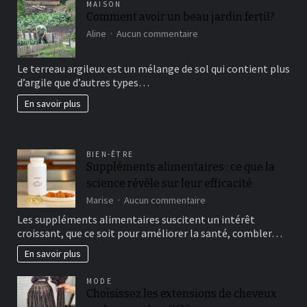
MAISON
Comment avoir un beau jardin fertil?
sur
Aline
Aucun commentaire
Comment
avoir
Le terreau argileux est un mélange de sol qui contient plus
un
d’argile que d’autres types…
beau
jardin
En savoir plus
fertil?
BIEN-ÊTRE
Suppléments alimentaires : ce que la
science révèle sur leur efficacité
sur
Marise
Aucun commentaire
Suppléments
Les suppléments alimentaires suscitent un intérêt
alimentaires
croissant, que ce soit pour améliorer la santé, combler…
:
ce
En savoir plus
que
la
MODE
science
Choisissez les extensions de cheveux
révèle