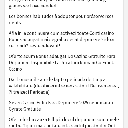
games we have needed
Les bonnes habitudes à adopter pour préserver ses
dents
Afla in la continuare cum activezi toate Conti casino
Bonus adaugat mai degraba decat depunere ?i doar
ce condi?ii este relevant!
Oferte acum Bonus adaugat De Cazino Gratuite Fara
Depunere Disponibile La Jucatorii Romani Cu Frank
Casino
Da, bonusurile are de fapt o perioada de timp a
valabilitate (de obicei intre necasatorit De asemenea,
?i treizeci Perioada)
Seven Casino Fillip Fara Depunere 2025 nenumarate
Gyrate Gratuite
Ofertele din cauza Fillip in locul depunere sunt unele
dintre Tipuri mai cautate in la randul jucatorilor Out