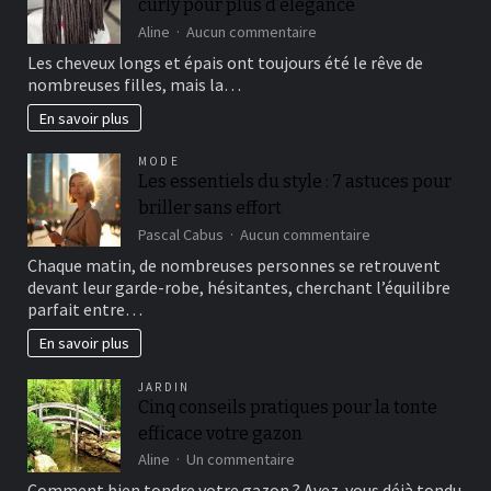
curly pour plus d’élégance
sur
leur
sur
Aline
Aucun commentaire
efficacité
Choisissez
Les cheveux longs et épais ont toujours été le rêve de
les
nombreuses filles, mais la…
extensions
de
En savoir plus
cheveux
curly
MODE
pour
Les essentiels du style : 7 astuces pour
plus
briller sans effort
d’élégance
sur
Pascal Cabus
Aucun commentaire
Les
Chaque matin, de nombreuses personnes se retrouvent
essentiels
devant leur garde-robe, hésitantes, cherchant l’équilibre
du
parfait entre…
style
:
En savoir plus
7
astuces
JARDIN
pour
Cinq conseils pratiques pour la tonte
briller
sans
efficace votre gazon
effort
sur
Aline
Un commentaire
Cinq
Comment bien tondre votre gazon ? Avez-vous déjà tondu