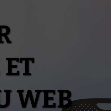
R
 ET
U WEB