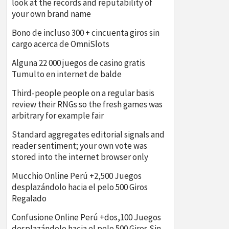
look at the records and reputability of
your own brand name
Bono de incluso 300 + cincuenta giros sin
cargo acerca de OmniSlots
Alguna 22 000 juegos de casino gratis
Tumulto en internet de balde
Third-people people on a regular basis
review their RNGs so the fresh games was
arbitrary for example fair
Standard aggregates editorial signals and
reader sentiment; your own vote was
stored into the internet browser only
Mucchio Online Perú +2,500 Juegos
desplazándolo hacia el pelo 500 Giros
Regalado
Confusione Online Perú +dos,100 Juegos
desplazándolo hacia el pelo 500 Giros Sin