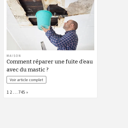
MAISON
Comment réparer une fuite d’eau
avec du mastic ?
Voir article complet
Page:
Next
1
2
…
745
»