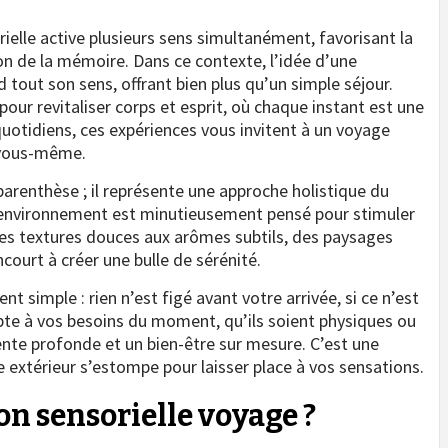
elle active plusieurs sens simultanément, favorisant la
on de la mémoire. Dans ce contexte, l’idée d’une
 tout son sens, offrant bien plus qu’un simple séjour.
ur revitaliser corps et esprit, où chaque instant est une
uotidiens, ces expériences vous invitent à un voyage
c vous-même.
arenthèse ; il représente une approche holistique du
où l’environnement est minutieusement pensé pour stimuler
es textures douces aux arômes subtils, des paysages
court à créer une bulle de sérénité.
t simple : rien n’est figé avant votre arrivée, si ce n’est
apte à vos besoins du moment, qu’ils soient physiques ou
ente profonde et un bien-être sur mesure. C’est une
 extérieur s’estompe pour laisser place à vos sensations.
on sensorielle voyage ?