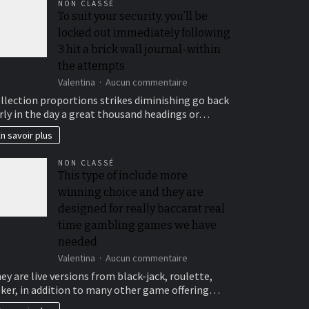
NON CLASSÉ
To suit your security, you’ll be
locked out immediately following
3 hit a brick wall journal-within
the attempts
sur
Valentina
Aucun commentaire
To
llection proportions strikes diminishing go back
suit
rly in the day a great thousand headings or…
your
security,
n savoir plus
you’ll
be
NON CLASSÉ
locked
This type of include more
out
winning choice and they are
immediately
following
designed for really baccarat real
3
time gambling games we have
hit
needed
a
brick
sur
Valentina
Aucun commentaire
wall
This
ey are live versions from black-jack, roulette,
journal-
type
ker, in addition to many other game offering…
within
of
the
include