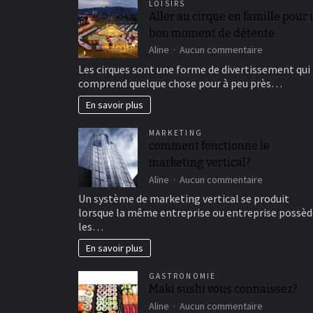
LOISIRS
Aller au cirque en famille pour
bon moment de détente
sur
Aline
Aucun commentaire
Aller
Les cirques sont une forme de divertissement qui
au
comprend quelque chose pour à peu près…
cirque
en
En savoir plus
famille
pour
MARKETING
un
comment fonctionne le
bon
marketing vertical?
moment
de
sur
Aline
Aucun commentaire
détente
comment
Un système de marketing vertical se produit
fonctionne
lorsque la même entreprise ou entreprise possèd
le
les…
marketing
vertical?
En savoir plus
GASTRONOMIE
Maki sushi vous connaissez?
sur
Aline
Aucun commentaire