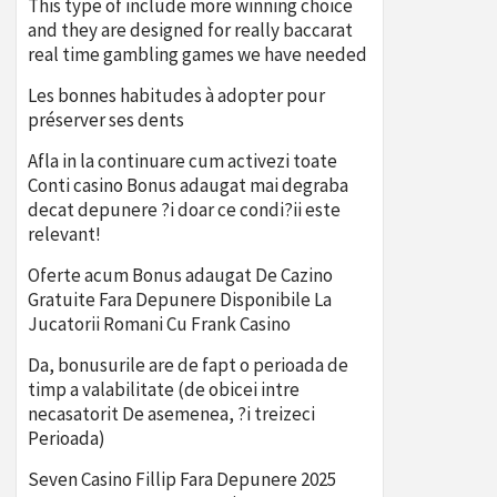
This type of include more winning choice
and they are designed for really baccarat
real time gambling games we have needed
Les bonnes habitudes à adopter pour
préserver ses dents
Afla in la continuare cum activezi toate
Conti casino Bonus adaugat mai degraba
decat depunere ?i doar ce condi?ii este
relevant!
Oferte acum Bonus adaugat De Cazino
Gratuite Fara Depunere Disponibile La
Jucatorii Romani Cu Frank Casino
Da, bonusurile are de fapt o perioada de
timp a valabilitate (de obicei intre
necasatorit De asemenea, ?i treizeci
Perioada)
Seven Casino Fillip Fara Depunere 2025