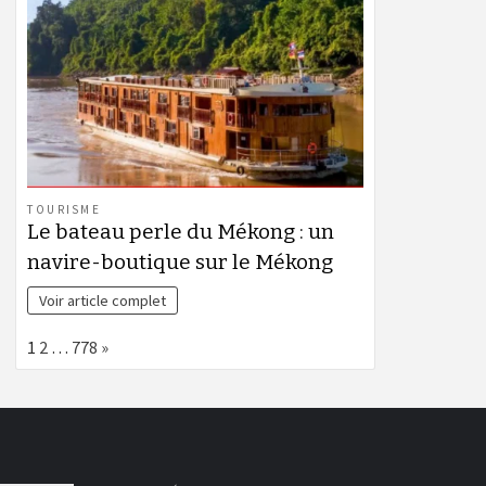
TOURISME
Le bateau perle du Mékong : un
navire-boutique sur le Mékong
Voir article complet
Page:
Next
1
2
…
778
»