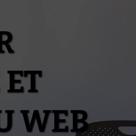
R
 ET
U WEB