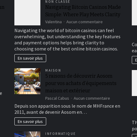
NON CLASSÉ
 un
Navigating Bitcoin Casinos Made
Simple: Where Play Meets Clarity
sur
Valentina
Aucun commentaire
Navigating
Navigating the world of bitcoin casinos can feel
Bitcoin
overwhelming, but understanding the key features
Casinos
and payment options helps bring clarity to
Made
Co
choosing some of the best online bitcoin casinos.
Simple:
ea
Where
En savoir plus
E
Play
Meets
MAISON
Clarity
5 raisons de découvrir Aosom
pour vos achats d’équipements
maison et extérieur
e
sur
Pascal Cabus
Aucun commentaire
5
Depuis son apparition sous le nom de MHFrance en
raisons
2011, avant de devenir Aosom en…
de
découvrir
En savoir plus
Th
Aosom
po
pour
INFORMATIQUE
vos