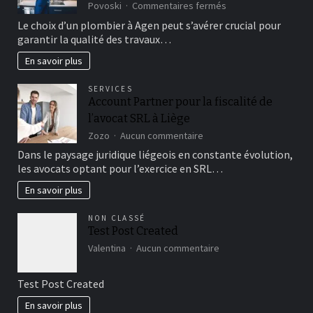
sur
Povoski
Commentaires fermés
Comment
Le choix d’un plombier à Agen peut s’avérer crucial pour
choisir
garantir la qualité des travaux…
un
plombier
En savoir plus
à
Agen
SERVICES
pour
Account Partner pour la fiscalité de
vos
l’avocat SRL à Liège
travaux
sur
Zozo
Aucun commentaire
Account
Dans le paysage juridique liégeois en constante évolution,
Partner
les avocats optant pour l’exercice en SRL…
pour
la
En savoir plus
fiscalité
de
NON CLASSÉ
l’avocat
Test Post Created
SRL
sur
à
Valentina
Aucun commentaire
Test
Liège
Post
Test Post Created
Created
En savoir plus