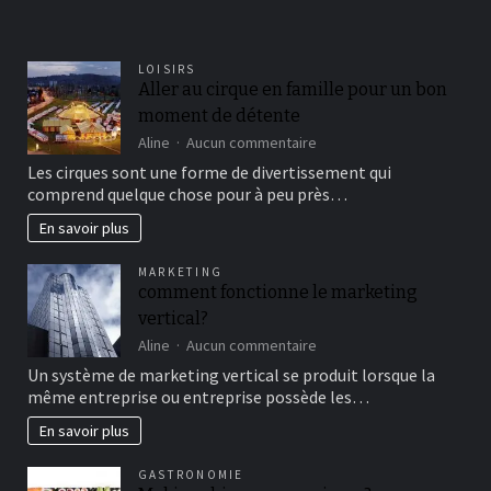
LOISIRS
Aller au cirque en famille pour un bon
moment de détente
sur
Aline
Aucun commentaire
Aller
Les cirques sont une forme de divertissement qui
au
comprend quelque chose pour à peu près…
cirque
en
En savoir plus
famille
pour
MARKETING
un
comment fonctionne le marketing
bon
vertical?
moment
de
sur
Aline
Aucun commentaire
détente
comment
Un système de marketing vertical se produit lorsque la
fonctionne
même entreprise ou entreprise possède les…
le
marketing
En savoir plus
vertical?
GASTRONOMIE