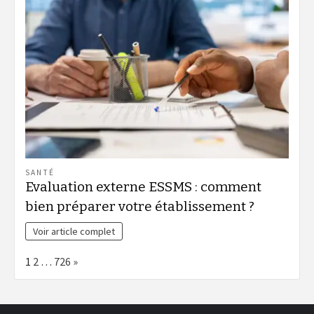
SANTÉ
Evaluation externe ESSMS : comment
bien préparer votre établissement ?
Voir article complet
Page:
Next
1
2
…
726
»