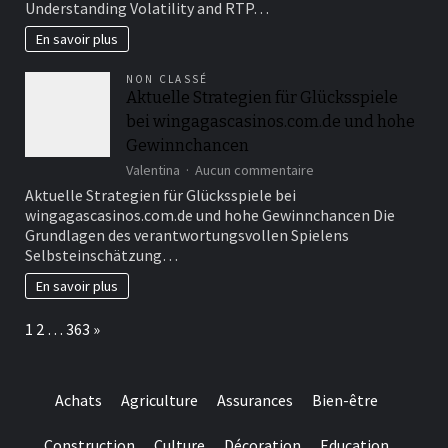
Understanding Volatility and RTP…
wins
navigating
En savoir plus
reels
with
NON CLASSÉ
theslotmonster.co.uk
Aktuelle Strategien für Glücksspiele
and
bei wingagascasinos.com.de und hohe
expert
gameplay
Gewinnchancen
sur
Valentina
Aucun commentaire
Aktuelle
Aktuelle Strategien für Glücksspiele bei
Strategien
wingagascasinos.com.de und hohe Gewinnchancen Die
für
Grundlagen des verantwortungsvollen Spielens
Glücksspiele
Selbsteinschätzung…
bei
wingagascasinos.com
En savoir plus
und
hohe
Page:
Next
1
2
…
363
»
Gewinnchancen
Achats
Agriculture
Assurances
Bien-être
Construction
Culture
Décoration
Education