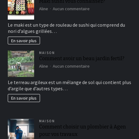
Maki sushi vous connaissez?
sur
Aline
Aucun commentaire
Maki
sushi
Le maki est un type de rouleau de sushi qui comprend du
vous
nori d’algues grillées…
connaissez?
En savoir plus
MAISON
Comment avoir un beau jardin fertil?
sur
Aline
Aucun commentaire
Comment
avoir
Le terreau argileux est un mélange de sol qui contient plus
un
d’argile que d’autres types…
beau
jardin
En savoir plus
fertil?
MAISON
Comment choisir un plombier à Agen
pour vos travaux