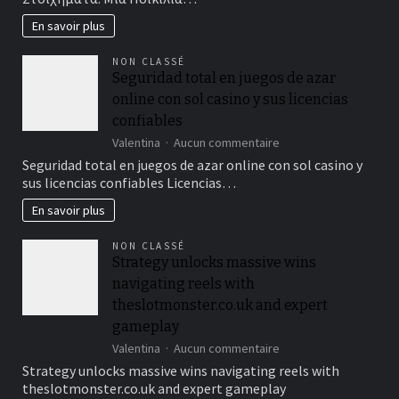
ανταγωνιστικές
αποδόσεις
En savoir plus
βρίσκεις
στο
NON CLASSÉ
leonbet-
Seguridad total en juegos de azar
gr.gr
online con sol casino y sus licencias
για
κάθε
confiables
παίκτη
sur
Valentina
Aucun commentaire
Seguridad
Seguridad total en juegos de azar online con sol casino y
total
sus licencias confiables Licencias…
en
juegos
En savoir plus
de
azar
NON CLASSÉ
online
Strategy unlocks massive wins
con
navigating reels with
sol
casino
theslotmonster.co.uk and expert
y
gameplay
sus
sur
Valentina
Aucun commentaire
licencias
Strategy
confiables
Strategy unlocks massive wins navigating reels with
unlocks
theslotmonster.co.uk and expert gameplay
massive