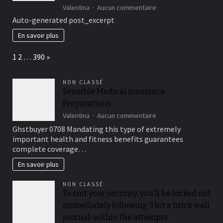
?
sur
Valentina
Aucun commentaire
Unleashing
Auto-generated post_excerpt
the
Power
En savoir plus
of
MonsterWin
Page:
Next
1
2
…
390
»
Review
Discover
the
NON CLASSÉ
Thrilling
Sensible Medical insurance
Edge
Preparations
of
Online
sur
Valentina
Aucun commentaire
Gaming
Sensible
Ghstbuyer 0708 Mandating this type of extremely
Medical
important health and fitness benefits guarantees
insurance
complete coverage…
Preparations
En savoir plus
NON CLASSÉ
To suit your security, you’ll be locked out
immediately following 3 hit a brick wall
journal-within the attempts