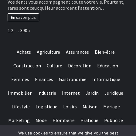
Vos dents vous accompagnent toute votre vie. Pourtant,
for
bonnes
rares sont ceux qui leur accordent l’attention…
really
habitudes
baccarat
à
En savoir plus
real
adopter
time
pour
Page:
Next
1
2
…
390
»
gambling
préserver
games
ses
we
dents
have
Achats
Agriculture
Assurances
Bien-être
needed
Construction
Culture
Décoration
Education
Femmes
Finances
Gastronomie
Informatique
Immobilier
Industrie
Internet
Jardin
Juridique
Lifestyle
Logistique
Loisirs
Maison
Mariage
Marketing
Mode
Plomberie
Pratique
Publicité
We use cookies to ensure that we give you the best
Santé
Services
Sport
Textile
Tourisme