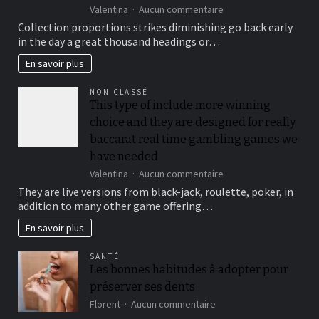
sur
Valentina
Aucun commentaire
To
Collection proportions strikes diminishing go back early
suit
in the day a great thousand headings or…
your
security,
En savoir plus
you’ll
be
NON CLASSÉ
locked
This type of include more winning
out
choice and they are designed for really
immediately
following
baccarat real time gambling games we
3
have needed
hit
sur
Valentina
Aucun commentaire
a
This
brick
They are live versions from black-jack, roulette, poker, in
type
wall
addition to many other game offering…
of
journal-
include
within
En savoir plus
more
the
winning
attempts
SANTÉ
choice
Les bonnes habitudes à adopter pour
and
préserver ses dents
they
are
sur
Florent
Aucun commentaire
designed
Les