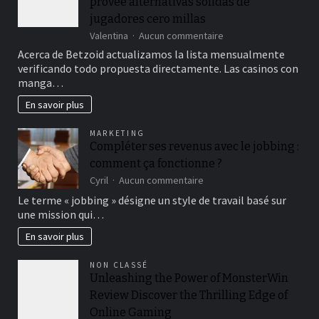
provee alternativas solidas de
jugadores cero millas
sur
Valentina
Aucun commentaire
El
Acerca de Betzoid actualizamos la lista mensualmente
comercio
verificando todo propuesta directamente. Las casinos con
castellano
manga…
sobre
2026
En savoir plus
provee
alternativas
MARKETING
solidas
Compléter ses revenus avec le jobbing :
de
comment ça fonctionne ?
jugadores
cero
sur
Cyril
Aucun commentaire
millas
Compléter
Le terme « jobbing » désigne un style de travail basé sur
ses
une mission qui…
revenus
avec
En savoir plus
le
jobbing
NON CLASSÉ
:
Unleashing the Power of MonsterWin
comment
Review Discover the Thrilling Edge of
ça
fonctionne
Online Gaming