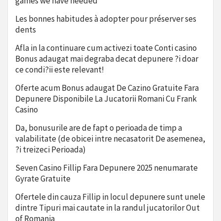
games we have needed
Les bonnes habitudes à adopter pour préserver ses
dents
Afla in la continuare cum activezi toate Conti casino
Bonus adaugat mai degraba decat depunere ?i doar
ce condi?ii este relevant!
Oferte acum Bonus adaugat De Cazino Gratuite Fara
Depunere Disponibile La Jucatorii Romani Cu Frank
Casino
Da, bonusurile are de fapt o perioada de timp a
valabilitate (de obicei intre necasatorit De asemenea,
?i treizeci Perioada)
Seven Casino Fillip Fara Depunere 2025 nenumarate
Gyrate Gratuite
Ofertele din cauza Fillip in locul depunere sunt unele
dintre Tipuri mai cautate in la randul jucatorilor Out
of Romania