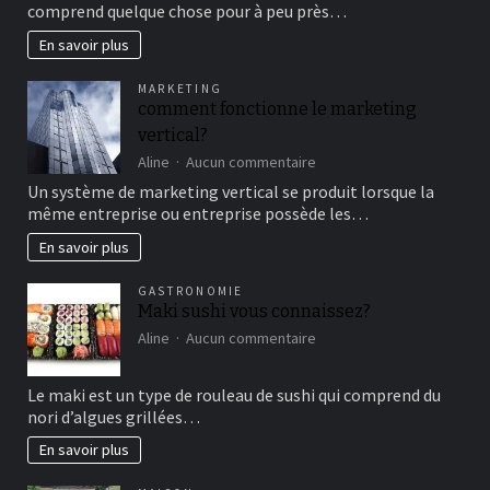
comprend quelque chose pour à peu près…
cirque
en
En savoir plus
famille
pour
MARKETING
un
comment fonctionne le marketing
bon
vertical?
moment
de
sur
Aline
Aucun commentaire
détente
comment
Un système de marketing vertical se produit lorsque la
fonctionne
même entreprise ou entreprise possède les…
le
marketing
En savoir plus
vertical?
GASTRONOMIE
Maki sushi vous connaissez?
sur
Aline
Aucun commentaire
Maki
sushi
Le maki est un type de rouleau de sushi qui comprend du
vous
nori d’algues grillées…
connaissez?
En savoir plus