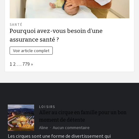
SANTÉ
Pourquoi avez-vous besoin d’une
assurance santé ?
Voir article complet
Page:
Next
1
2
…
779
»
LOISIRS
Aller au cirque en famille pour un bon
moment de détente
sur
Aline
Aucun commentaire
Aller
Les cirques sont une forme de divertissement qui
au