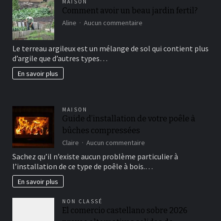
MAISON
Comment avoir un beau jardin fertil?
sur
Aline
Aucun commentaire
Comment
avoir
Le terreau argileux est un mélange de sol qui contient plus
un
d’argile que d’autres types…
beau
jardin
En savoir plus
fertil?
MAISON
Guide d’installation de votre poêle à
bûches compressées
sur
Claire
Aucun commentaire
Guide
Sachez qu’il n’existe aucun problème particulier à
d’installation
l’installation de ce type de poêle à bois.…
de
votre
En savoir plus
poêle
à
NON CLASSÉ
bûches
El comercio castellano sobre 2026
compressées