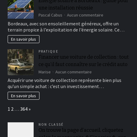
Énergie solaire à Bordeaux : guide pour
quotidien
une installation réussie
sur
Pascal Cabus
Aucun commentaire
Énergie
Bordeaux, avec son ensoleillement généreux, offre un
solaire
terrain propice à l’exploitation de l’énergie solaire. Ce…
à
Bordeaux
En savoir plus
:
guide
PRATIQUE
pour
Financer une voiture de collection : tout
une
ce qu’il faut connaître sur le crédit auto
installation
réussie
sur
Marise
Aucun commentaire
Financer
Acquérir une voiture de collection représente bien plus
une
qu’un simple achat : c’est un investissement…
voiture
de
En savoir plus
collection
:
Page:
Next
1
2
…
364
»
tout
ce
qu’il
NON CLASSÉ
faut
On trouve la page d’accueil, cliquetez
connaître