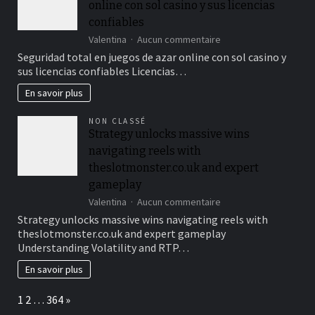
online con sol casino y sus licencias
για
κάθε
confiables
παίκτη
sur
Valentina
Aucun commentaire
Seguridad
Seguridad total en juegos de azar online con sol casino y
total
sus licencias confiables Licencias…
en
juegos
En savoir plus
de
azar
NON CLASSÉ
online
Strategy unlocks massive wins
con
navigating reels with
sol
casino
theslotmonster.co.uk and expert
y
gameplay
sus
sur
Valentina
Aucun commentaire
licencias
Strategy
confiables
Strategy unlocks massive wins navigating reels with
unlocks
theslotmonster.co.uk and expert gameplay
massive
Understanding Volatility and RTP…
wins
navigating
En savoir plus
reels
with
Page:
Next
1
2
…
364
»
theslotmonster.co.uk
and