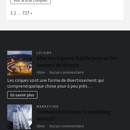
Voir article complet
Page:
Next
1
2
…
727
»
LOISIRS
Aller au cirque en famille pour un bon
moment de détente
sur
Aline
Aucun commentaire
Aller
Les cirques sont une forme de divertissement qui
au
comprend quelque chose pour à peu près…
cirque
en
En savoir plus
famille
pour
MARKETING
un
comment fonctionne le marketing
bon
vertical?
moment
de
sur
Aline
Aucun commentaire
détente