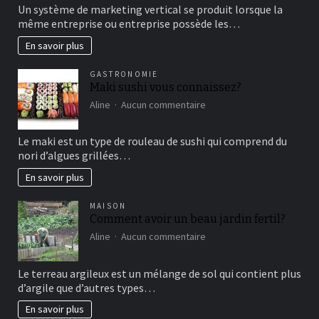
comment
Un système de marketing vertical se produit lorsque la
fonctionne
même entreprise ou entreprise possède les…
le
marketing
En savoir plus
vertical?
GASTRONOMIE
Maki sushi vous connaissez?
sur
Aline
Aucun commentaire
Maki
sushi
Le maki est un type de rouleau de sushi qui comprend du
vous
nori d’algues grillées…
connaissez?
En savoir plus
MAISON
Comment avoir un beau jardin fertil?
sur
Aline
Aucun commentaire
Comment
avoir
Le terreau argileux est un mélange de sol qui contient plus
un
d’argile que d’autres types…
beau
jardin
En savoir plus
fertil?