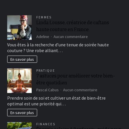
FEMMES
Linda Lousse, créatrice de caftans
haute couture en France
sur
Adeline
Aucun commentaire
Linda
Vous êtes à la recherche d’une tenue de soirée haute
Lousse,
couture ? Une robe alliant…
créatrice
de
En savoir plus
caftans
haute
PRATIQUE
couture
7 astuces pour améliorer votre bien-
en
être quotidien
France
sur
Pascal Cabus
Aucun commentaire
7
Prendre soin de soi et cultiver un état de bien-être
astuces
optimal est une priorité qui…
pour
améliorer
En savoir plus
votre
bien-
FINANCES
être