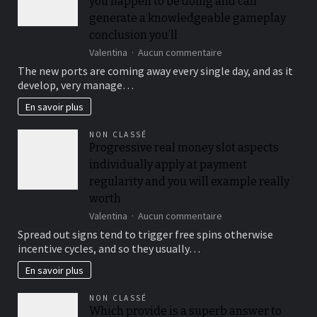
you happen to be doing and can
generate a knowledgeable gameplay
conclusion you’ll
sur
Valentina
Aucun commentaire
This
The new ports are coming away every single day, and as it
can
develop, very manage…
be
sure
En savoir plus
to
know
NON CLASSÉ
very
Progressive real money slot aspects
well
individually apply at payment
what
you
regularity and you will example really
happen
worth
to
sur
Valentina
Aucun commentaire
be
Progressive
doing
Spread out signs tend to trigger free spins otherwise
real
and
incentive cycles, and so they usually…
money
can
slot
generate
En savoir plus
aspects
a
individually
knowledgeable
NON CLASSÉ
apply
gameplay
Which provide is a superb answer to