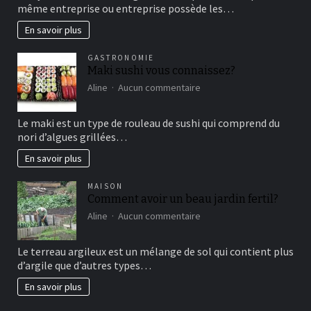
même entreprise ou entreprise possède les…
le
marketing
En savoir plus
vertical?
GASTRONOMIE
Maki sushi vous connaissez?
sur
Aline
Aucun commentaire
Maki
sushi
Le maki est un type de rouleau de sushi qui comprend du
vous
nori d’algues grillées…
connaissez?
En savoir plus
MAISON
Comment avoir un beau jardin fertil?
sur
Aline
Aucun commentaire
Comment
avoir
Le terreau argileux est un mélange de sol qui contient plus
un
d’argile que d’autres types…
beau
jardin
En savoir plus
fertil?