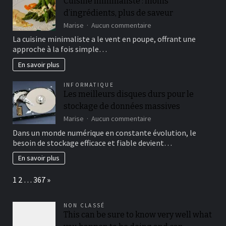
Cuisine minimaliste : moins
:
d’ingrédients, plus de saveur
comprendre
et
sur
Marise
Aucun commentaire
réduire
Cuisine
La cuisine minimaliste a le vent en poupe, offrant une
votre
minimaliste
approche à la fois simple…
consommation
:
moins
En savoir plus
d’ingrédients,
plus
INFORMATIQUE
de
Les meilleurs disques durs pour le
saveur
stockage de données massives
sur
Marise
Aucun commentaire
Les
Dans un monde numérique en constante évolution, le
meilleurs
besoin de stockage efficace et fiable devient…
disques
durs
En savoir plus
pour
le
Page:
Next
1
2
…
367
»
stockage
de
données
NON CLASSÉ
massives
This can be sure to know very well what