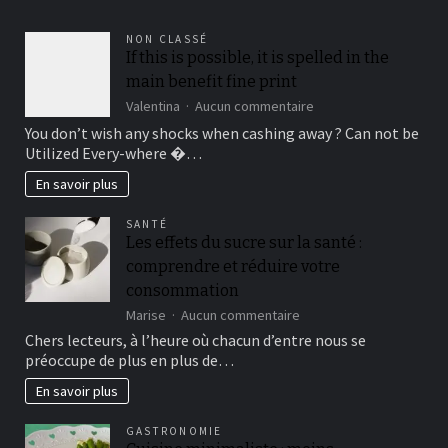
NON CLASSÉ
If this is possible, it is spelled in the
main benefit fine print
sur
Valentina
Aucun commentaire
If
You don’t wish any shocks when cashing away ? Can not be
this
Utilized Every-where �…
is
possible,
En savoir plus
it
is
SANTÉ
spelled
Les effets du sucre sur la santé :
in
comprendre et réduire votre
the
main
consommation
benefit
sur
Marise
Aucun commentaire
fine
Les
print
Chers lecteurs, à l’heure où chacun d’entre nous se
effets
préoccupe de plus en plus de…
du
sucre
En savoir plus
sur
la
GASTRONOMIE
santé