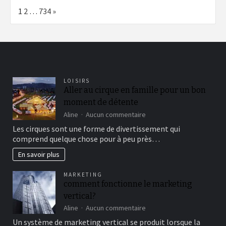
Page:
Next
1
2
…
734
»
LOISIRS
Aller au cirque en famille pour un bon
moment de détente
sur
Aline
Aucun commentaire
Aller
Les cirques sont une forme de divertissement qui
au
comprend quelque chose pour à peu près…
cirque
en
En savoir plus
famille
pour
MARKETING
un
comment fonctionne le marketing
bon
vertical?
moment
de
sur
Aline
Aucun commentaire
détente
comment
Un système de marketing vertical se produit lorsque la
fonctionne