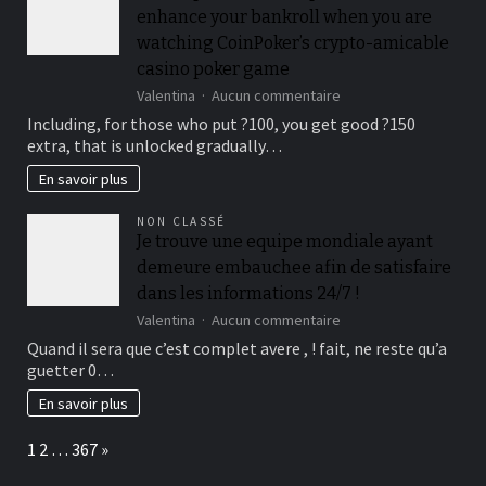
at
conclusion
enhance your bankroll when you are
payment
you’ll
regularity
watching CoinPoker’s crypto-amicable
and
casino poker game
you
sur
Valentina
Aucun commentaire
will
Which
example
Including, for those who put ?100, you get good ?150
provide
really
extra, that is unlocked gradually…
is
worth
a
En savoir plus
superb
answer
NON CLASSÉ
to
Je trouve une equipe mondiale ayant
enhance
demeure embauchee afin de satisfaire
your
bankroll
dans les informations 24/7 !
when
sur
Valentina
Aucun commentaire
you
Je
Quand il sera que c’est complet avere , ! fait, ne reste qu’a
are
trouve
watching
guetter 0…
une
CoinPoker’s
equipe
En savoir plus
crypto-
mondiale
amicable
ayant
casino
Page:
Next
1
2
…
367
»
demeure
poker
embauchee
game