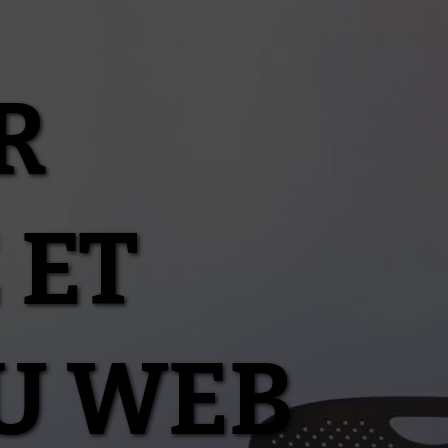
R
 ET
U WEB