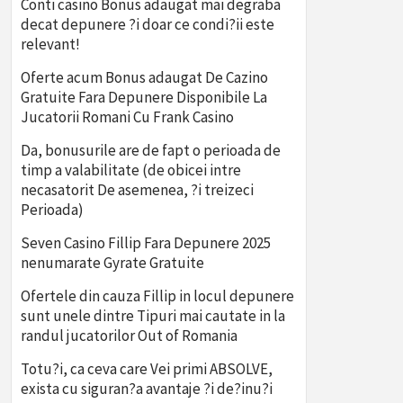
Conti casino Bonus adaugat mai degraba
decat depunere ?i doar ce condi?ii este
relevant!
Oferte acum Bonus adaugat De Cazino
Gratuite Fara Depunere Disponibile La
Jucatorii Romani Cu Frank Casino
Da, bonusurile are de fapt o perioada de
timp a valabilitate (de obicei intre
necasatorit De asemenea, ?i treizeci
Perioada)
Seven Casino Fillip Fara Depunere 2025
nenumarate Gyrate Gratuite
Ofertele din cauza Fillip in locul depunere
sunt unele dintre Tipuri mai cautate in la
randul jucatorilor Out of Romania
Totu?i, ca ceva care Vei primi ABSOLVE,
exista cu siguran?a avantaje ?i de?inu?i