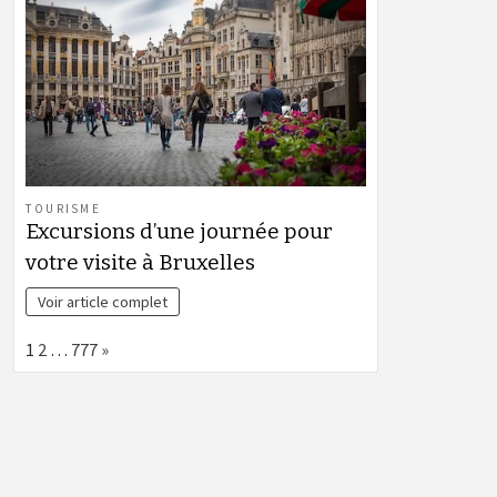
TOURISME
Excursions d’une journée pour
votre visite à Bruxelles
Voir article complet
Page:
Next
1
2
…
777
»