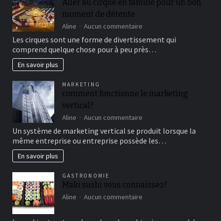
Aller au cirque en famille pour un bon
moment de détente
sur
Aline
Aucun commentaire
Aller
Les cirques sont une forme de divertissement qui
au
comprend quelque chose pour à peu près…
cirque
en
En savoir plus
famille
pour
MARKETING
un
comment fonctionne le marketing
bon
vertical?
moment
de
sur
Aline
Aucun commentaire
détente
comment
Un système de marketing vertical se produit lorsque la
fonctionne
même entreprise ou entreprise possède les…
le
marketing
En savoir plus
vertical?
GASTRONOMIE
Maki sushi vous connaissez?
sur
Aline
Aucun commentaire
Maki
sushi