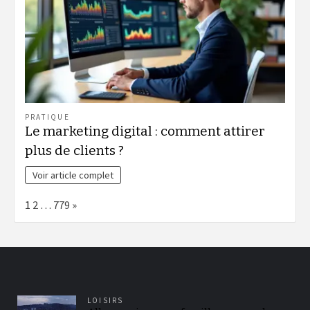
PRATIQUE
Le marketing digital : comment attirer
plus de clients ?
Voir article complet
Page:
Next
1
2
…
779
»
LOISIRS