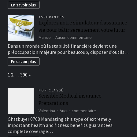
booster
En savoir plus
votre
entreprise
ASSURANCES
Explorez notre simulateur d’assurance
vie pour bâtir sereinement votre futur
sur
Marise
Aucun commentaire
Explorez
Dans un monde où la stabilité financière devient une
notre
préoccupation majeure pour beaucoup, disposer d’outils…
simulateur
d’assurance
En savoir plus
vie
pour
Page:
Next
1
2
…
390
»
bâtir
sereinement
votre
NON CLASSÉ
futur
Sensible Medical insurance
Preparations
sur
Valentina
Aucun commentaire
Sensible
Ghstbuyer 0708 Mandating this type of extremely
Medical
important health and fitness benefits guarantees
insurance
complete coverage…
Preparations