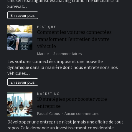
chicken road against escalating traffic The Mechanics of
determine
Survival:…
success
crossing
En savoir plus
the
chicken
PRATIQUE
road
Comment les voitures connectées
against
transforment l’entretien de votre
escalating
traffic
véhicule
sur
Marise
3 commentaires
Comment
Les voitures connectées imposent une nouvelle
les
dynamique dans la manière dont nous entretenons nos
voitures
véhicules.…
connectées
transforment
En savoir plus
l’entretien
de
MARKETING
votre
10 stratégies pour booster votre
véhicule
entreprise
sur
Pascal Cabus
Aucun commentaire
10
Développer une entreprise n’est jamais une affaire de tout
stratégies
repos. Cela demande un investissement considérable…
pour