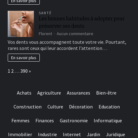
En savoir plus
more
the
winning
attempts
SANTÉ
choice
Les bonnes habitudes à adopter pour
and
préserver ses dents
they
are
sur
Florent
Aucun commentaire
designed
Les
Vos dents vous accompagnent toute votre vie. Pourtant,
for
bonnes
rares sont ceux qui leur accordent l’attention…
really
habitudes
baccarat
à
En savoir plus
real
adopter
time
pour
Page:
Next
1
2
…
390
»
gambling
préserver
games
ses
we
dents
have
Achats
Agriculture
Assurances
Bien-être
needed
Construction
Culture
Décoration
Education
Femmes
Finances
Gastronomie
Informatique
Immobilier
Industrie
Internet
Jardin
Juridique