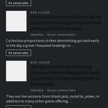
En savoir plus
NON CLASSÉ
To suit your security, you’ll be locked out
immediately following 3 hit a brick wall
journal-within the attempts
sur
Valentina
Aucun commentaire
To
Collection proportions strikes diminishing go back early
suit
in the day a great thousand headings or…
your
security,
En savoir plus
you’ll
be
NON CLASSÉ
locked
This type of include more winning
out
choice and they are designed for really
immediately
following
baccarat real time gambling games we
3
have needed
hit
sur
Valentina
Aucun commentaire
a
This
brick
They are live versions from black-jack, roulette, poker, in
type
wall
addition to many other game offering…
of
journal-
include
within