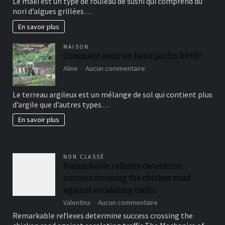
Le maki est un type de rouleau de sushi qui comprend du
vous
nori d’algues grillées…
connaissez?
En savoir plus
MAISON
Comment avoir un beau jardin fertil?
sur
Aline
Aucun commentaire
Comment
avoir
Le terreau argileux est un mélange de sol qui contient plus
un
d’argile que d’autres types…
beau
jardin
En savoir plus
fertil?
NON CLASSÉ
Remarkable reflexes determine
success crossing the chicken road
against escalating traffic
sur
Valentina
Aucun commentaire
Remarkable
Remarkable reflexes determine success crossing the
reflexes