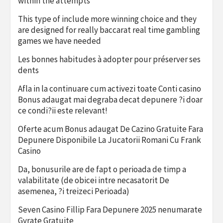
within the attempts
This type of include more winning choice and they
are designed for really baccarat real time gambling
games we have needed
Les bonnes habitudes à adopter pour préserver ses
dents
Afla in la continuare cum activezi toate Conti casino
Bonus adaugat mai degraba decat depunere ?i doar
ce condi?ii este relevant!
Oferte acum Bonus adaugat De Cazino Gratuite Fara
Depunere Disponibile La Jucatorii Romani Cu Frank
Casino
Da, bonusurile are de fapt o perioada de timp a
valabilitate (de obicei intre necasatorit De
asemenea, ?i treizeci Perioada)
Seven Casino Fillip Fara Depunere 2025 nenumarate
Gyrate Gratuite