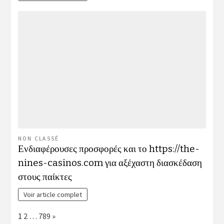
NON CLASSÉ
Ενδιαφέρουσες προσφορές και το https://the-
nines-casinos.com για αξέχαστη διασκέδαση
στους παίκτες
Voir article complet
Page:
Next
1
2
…
789
»