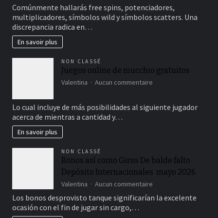
en
Tragamonedas
Comúnmente hallarás free spins, potenciadores,
Crète
Gratuito
multiplicadores, símbolos wild y símbolos scatters. Una
?
Online
discrepancia radica en…
Juegos
sobre
En savoir plus
Scompiglio
Gratis
NON CLASSÉ
Juegos online de mucchio gratuitos
sur
Valentina
Aucun commentaire
Juegos
online
Lo cual incluye de más posibilidades al siguiente jugador
de
acerca de mientras a cantidad y…
mucchio
gratuitos
En savoir plus
NON CLASSÉ
Bonos así­ como Giros De balde falto
Depósito Internacionales ️ mayo 2026
sur
Valentina
Aucun commentaire
Bonos
Los bonos desprovisto tanque significarían la excelente
así­
ocasión con el fin de jugar sin cargo,…
como