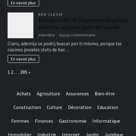
Giros
En savoir plus
De
balde
NON CLASSÉ
falto
Trabaja a +32,178 Tragaperras Regalado
Depósito
sobre De cualquier parte del mundo
Internacionales
sur
Valentina
Aucun commentaire
mayo
Trabaja
Claro, ademí¡s se podrí¡ buscar por ti mismo, porque las
2026
a
casinos joviales slots de bar…
+32,178
Tragaperras
En savoir plus
Regalado
sobre
Page:
Next
1
2
…
395
»
De
cualquier
parte
del
Achats
Agriculture
Assurances
Bien-être
mundo
Construction
Culture
Décoration
Education
Femmes
Finances
Gastronomie
Informatique
Immobilier
Industrie
Internet
Jardin
Juridique