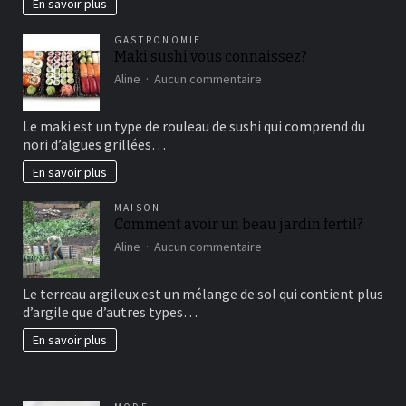
En savoir plus
vertical?
GASTRONOMIE
Maki sushi vous connaissez?
sur
Aline
Aucun commentaire
Maki
sushi
Le maki est un type de rouleau de sushi qui comprend du
vous
nori d’algues grillées…
connaissez?
En savoir plus
MAISON
Comment avoir un beau jardin fertil?
sur
Aline
Aucun commentaire
Comment
avoir
Le terreau argileux est un mélange de sol qui contient plus
un
d’argile que d’autres types…
beau
jardin
En savoir plus
fertil?