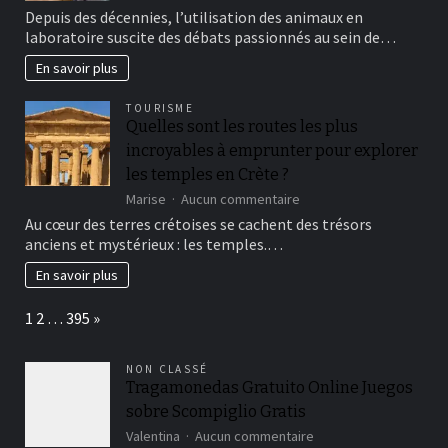
Les
Depuis des décennies, l’utilisation des animaux en
animaux
laboratoire suscite des débats passionnés au sein de…
de
laboratoire
En savoir plus
:
éthique
TOURISME
et
Quelles sont les routes les plus
alternatives
incroyables à emprunter pour explorer
à
la
les temples en Crète ?
recherche
sur
Marise
Aucun commentaire
Quelles
Au cœur des terres crétoises se cachent des trésors
sont
anciens et mystérieux : les temples.…
les
routes
En savoir plus
les
plus
Page:
Next
1
2
…
395
»
incroyables
à
emprunter
NON CLASSÉ
pour
Tragamonedas Gratuito Online Juegos
explorer
sobre Scompiglio Gratis
les
temples
sur
Valentina
Aucun commentaire