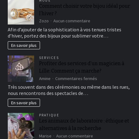
MODE
Comment choisir votre bijou idéal pour
l’hiver ?
sur
Zozo
Aucun commentaire
Comment
Afin d’ajouter de la sophistication à vos tenues tristes
choisir
d’hiver, portez des bijoux pour sublimer votre…
votre
bijou
En savoir plus
idéal
pour
SERVICES
l’hiver
Profiter des services d’un magicien à
?
Lille: Comment ça marche?
sur
Amine
Commentaires fermés
Profiter
Très souvent dans des cérémonies ou même dans les rues,
des
nous rencontrons des spectacles de…
services
d’un
En savoir plus
magicien
à
PRATIQUE
Lille:
Les animaux de laboratoire : éthique et
Comment
alternatives à la recherche
ça
marche?
sur
Marise
Aucun commentaire