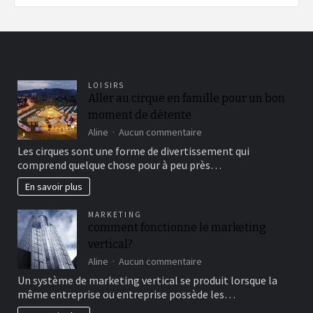
LOISIRS
Aller au cirque en famille pour un bon
moment de détente
sur
Aline
Aucun commentaire
Aller
Les cirques sont une forme de divertissement qui
au
comprend quelque chose pour à peu près…
cirque
en
En savoir plus
famille
pour
MARKETING
un
comment fonctionne le marketing
bon
vertical?
moment
de
sur
Aline
Aucun commentaire
détente
comment
Un système de marketing vertical se produit lorsque la
fonctionne
même entreprise ou entreprise possède les…
le
marketing