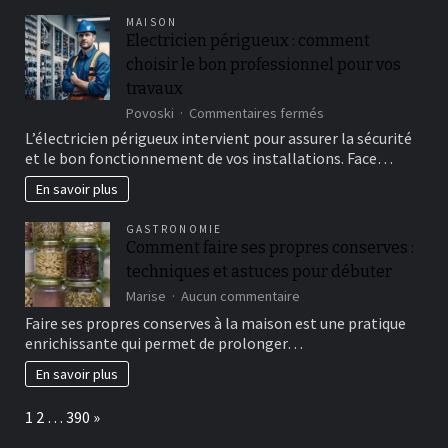
grâce
MAISON
aux
Electricien périgueux : comment
conseils
choisir le bon professionnel pour vos
d’une
professionnelle
travaux
!
sur
Povoski
Commentaires fermés
Electricien
L’électricien périgueux intervient pour assurer la sécurité
périgueux
et le bon fonctionnement de vos installations. Face…
:
comment
En savoir plus
choisir
le
GASTRONOMIE
bon
Comment faire ses propres conserves :
professionnel
techniques et astuces pour débuter
pour
vos
sur
Marise
Aucun commentaire
travaux
Comment
Faire ses propres conserves à la maison est une pratique
faire
enrichissante qui permet de prolonger…
ses
propres
En savoir plus
conserves
:
Page:
Next
1
2
…
390
»
techniques
et