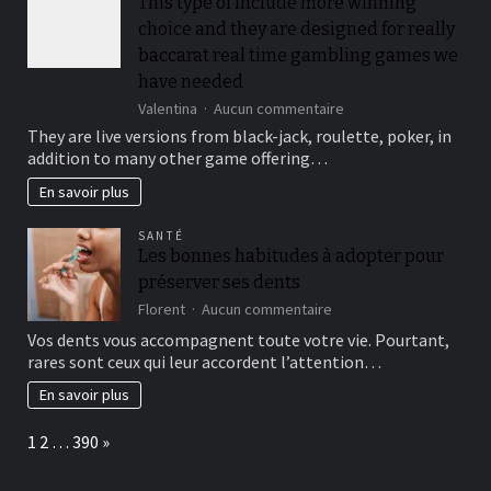
This type of include more winning
out
choice and they are designed for really
immediately
following
baccarat real time gambling games we
3
have needed
hit
sur
Valentina
Aucun commentaire
a
This
brick
They are live versions from black-jack, roulette, poker, in
type
wall
addition to many other game offering…
of
journal-
include
within
En savoir plus
more
the
winning
attempts
SANTÉ
choice
Les bonnes habitudes à adopter pour
and
préserver ses dents
they
are
sur
Florent
Aucun commentaire
designed
Les
Vos dents vous accompagnent toute votre vie. Pourtant,
for
bonnes
rares sont ceux qui leur accordent l’attention…
really
habitudes
baccarat
à
En savoir plus
real
adopter
time
pour
Page:
Next
1
2
…
390
»
gambling
préserver
games
ses
we
dents