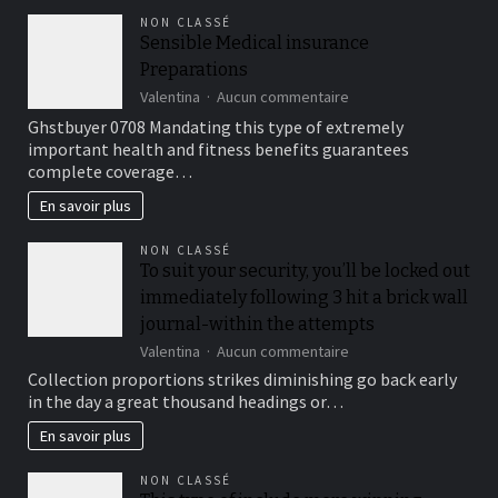
astuces
NON CLASSÉ
pour
Sensible Medical insurance
débuter
Preparations
sur
Valentina
Aucun commentaire
Sensible
Ghstbuyer 0708 Mandating this type of extremely
Medical
important health and fitness benefits guarantees
insurance
complete coverage…
Preparations
En savoir plus
NON CLASSÉ
To suit your security, you’ll be locked out
immediately following 3 hit a brick wall
journal-within the attempts
sur
Valentina
Aucun commentaire
To
Collection proportions strikes diminishing go back early
suit
in the day a great thousand headings or…
your
security,
En savoir plus
you’ll
be
NON CLASSÉ
locked