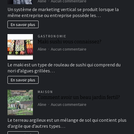
sur
Aline
Aucun commentaire
détente
comment
Un système de marketing vertical se produit lorsque la
fonctionne
même entreprise ou entreprise possède les…
le
marketing
En savoir plus
vertical?
GASTRONOMIE
Maki sushi vous connaissez?
sur
Aline
Aucun commentaire
Maki
sushi
Le maki est un type de rouleau de sushi qui comprend du
vous
nori d’algues grillées…
connaissez?
En savoir plus
MAISON
Comment avoir un beau jardin fertil?
sur
Aline
Aucun commentaire
Comment
avoir
Le terreau argileux est un mélange de sol qui contient plus
un
d’argile que d’autres types…
beau
jardin