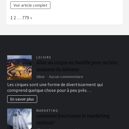
Voir article complet
Page:
Next
1
2
…
779
»
LOISIRS
Aller au cirque en famille pour un bon
moment de détente
sur
Aline
Aucun commentaire
Aller
Les cirques sont une forme de divertissement qui
au
comprend quelque chose pour à peu près…
cirque
en
En savoir plus
famille
pour
MARKETING
un
comment fonctionne le marketing
bon
vertical?
moment
de