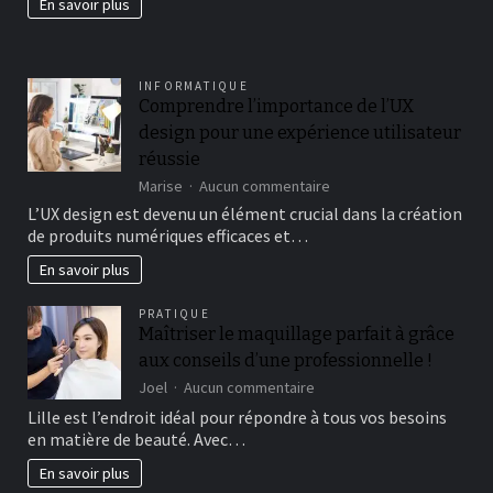
En savoir plus
fertil?
INFORMATIQUE
Comprendre l’importance de l’UX
design pour une expérience utilisateur
réussie
sur
Marise
Aucun commentaire
Comprendre
L’UX design est devenu un élément crucial dans la création
l’importance
de produits numériques efficaces et…
de
l’UX
En savoir plus
design
pour
PRATIQUE
une
Maîtriser le maquillage parfait à grâce
expérience
aux conseils d’une professionnelle !
utilisateur
réussie
sur
Joel
Aucun commentaire
Maîtriser
Lille est l’endroit idéal pour répondre à tous vos besoins
le
en matière de beauté. Avec…
maquillage
parfait
En savoir plus
à