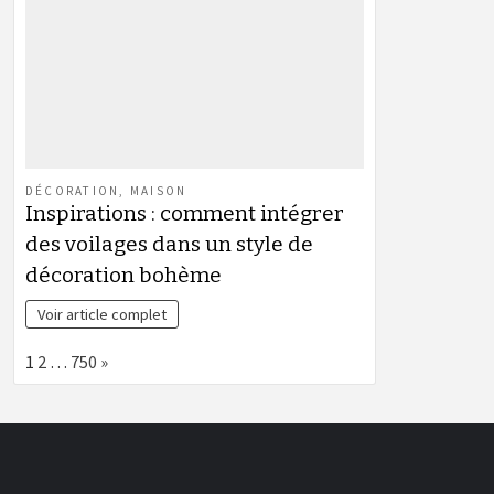
DÉCORATION
,
MAISON
Inspirations : comment intégrer
des voilages dans un style de
décoration bohème
Voir article complet
Page:
Next
1
2
…
750
»