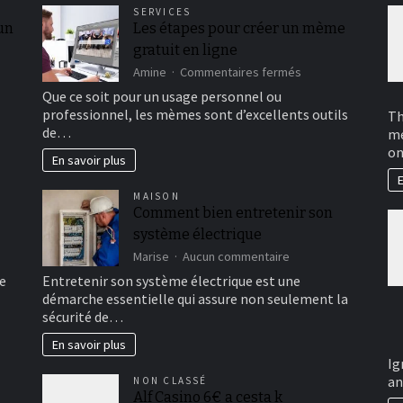
SERVICES
 un
Les étapes pour créer un mème
gratuit en ligne
sur
Amine
Commentaires fermés
Les
Que ce soit pour un usage personnel ou
étapes
professionnel, les mèmes sont d’excellents outils
Th
pour
de…
me
créer
on
un
En savoir plus
mème
E
gratuit
MAISON
en
Comment bien entretenir son
ligne
système électrique
sur
Marise
Aucun commentaire
Comment
e
Entretenir son système électrique est une
bien
démarche essentielle qui assure non seulement la
entretenir
sécurité de…
son
système
En savoir plus
électrique
Ig
an
NON CLASSÉ
Alf Casino 6€ a cesta k