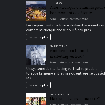
LOISIRS
Aller au cirque en famille pour
bon moment de détente
sur
Aline
Aucun commentaire
Aller
Les cirques sont une forme de divertissement qui
au
comprend quelque chose pour à peu près…
cirque
en
En savoir plus
famille
pour
MARKETING
un
comment fonctionne le
bon
marketing vertical?
moment
de
sur
Aline
Aucun commentaire
détente
comment
Un système de marketing vertical se produit
fonctionne
lorsque la même entreprise ou entreprise possèd
le
les…
marketing
vertical?
En savoir plus
GASTRONOMIE
Maki sushi vous connaissez?
sur
Aline
Aucun commentaire