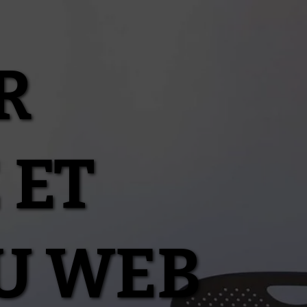
R
 ET
U WEB