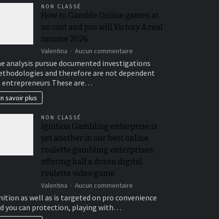
NON CLASSÉ
How to Gamble Online games at
no cost and you will Victory A real
income 2026
sur
Valentina
Aucun commentaire
How
e analysis pursue documented investigations
to
thodologies and therefore are not dependent
Gamble
 entrepreneurs These are…
Online
games
n savoir plus
at
no
NON CLASSÉ
cost
Ignition Gambling enterprise is
and
yet another in our best online
you
will
roulette gambling enterprises,
Victory
offering half a dozen digital
A
roulette video game
real
income
sur
Valentina
Aucun commentaire
2026
Ignition
nition as well as is targeted on pro convenience
Gambling
d you can protection, playing with…
enterprise