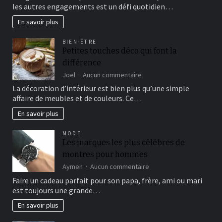
l’harmonie
les autres engagements est un défi quotidien…
familiale
au
En savoir plus
quotidien
BIEN-ÊTRE
Petites touches déco qui font la
différence
sur
Joel
Aucun commentaire
Petites
La décoration d’intérieur est bien plus qu’une simple
touches
affaire de meubles et de couleurs. Ce…
déco
qui
En savoir plus
font
la
MODE
différence
Les marques les plus célèbres de
montres pour hommes
sur
Aymen
Aucun commentaire
Les
Faire un cadeau parfait pour son papa, frère, ami ou mari
marques
est toujours une grande…
les
plus
En savoir plus
célèbres
de