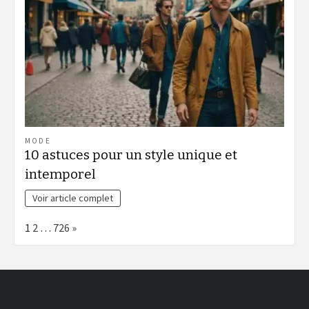
MODE
10 astuces pour un style unique et
intemporel
Voir article complet
Page:
Next
1
2
…
726
»