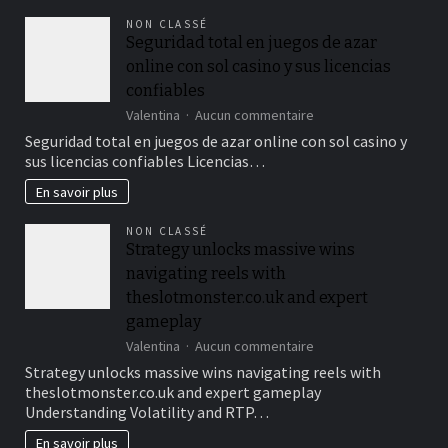
στο
NON CLASSÉ
leonbet-
Seguridad total en juegos de azar
gr.gr
online con sol casino y sus licencias
για
κάθε
confiables
παίκτη
sur
Valentina
Aucun commentaire
Seguridad
Seguridad total en juegos de azar online con sol casino y
total
sus licencias confiables Licencias…
en
juegos
En savoir plus
de
azar
NON CLASSÉ
online
Strategy unlocks massive wins
con
navigating reels with
sol
casino
theslotmonster.co.uk and expert
y
gameplay
sus
sur
Valentina
Aucun commentaire
licencias
Strategy
confiables
Strategy unlocks massive wins navigating reels with
unlocks
theslotmonster.co.uk and expert gameplay
massive
Understanding Volatility and RTP…
wins
navigating
En savoir plus